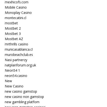
mexhicofs.com
Mobile Casino
Monoplay Casino
montecatini.cl
mostbet
Mostbet 2
Mostbet 3
Mostbet AZ
mrthrills casino
municasablanca.cl
murobeachclub.es
Nasi partnerzy
natplanforum.org.uk
Neon54 1
neon54.casino
New
New Casino
new casino gamstop
new casino non gamstop
new gambling platfom