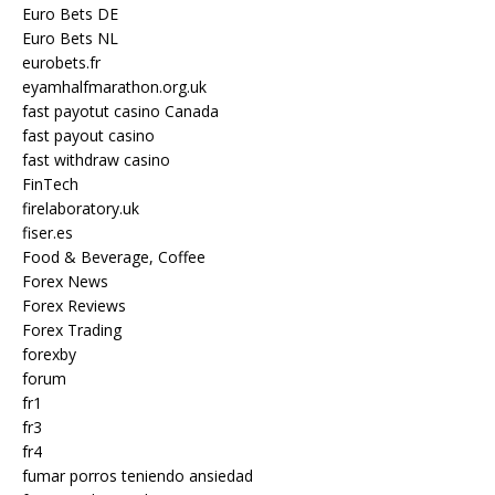
Euro Bets DE
Euro Bets NL
eurobets.fr
eyamhalfmarathon.org.uk
fast payotut casino Canada
fast payout casino
fast withdraw casino
FinTech
firelaboratory.uk
fiser.es
Food & Beverage, Coffee
Forex News
Forex Reviews
Forex Trading
forexby
forum
fr1
fr3
fr4
fumar porros teniendo ansiedad