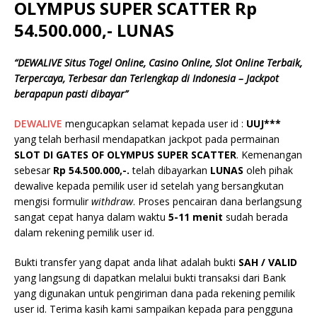
OLYMPUS SUPER SCATTER Rp
54.500.000,- LUNAS
“
DEWALIVE
Situs Togel Online, Casino Online, Slot Online Terbaik,
Terpercaya, Terbesar dan Terlengkap di Indonesia – Jackpot
berapapun pasti dibayar”
DEWALIVE
mengucapkan selamat kepada user id :
UUJ***
yang telah berhasil mendapatkan jackpot pada permainan
SLOT DI GATES OF OLYMPUS SUPER SCATTER
. Kemenangan
sebesar
Rp
54.500.000
,-.
telah dibayarkan
LUNAS
oleh pihak
dewalive kepada pemilik user id setelah yang bersangkutan
mengisi formulir
withdraw
. Proses pencairan dana berlangsung
sangat cepat hanya dalam waktu
5-11 menit
sudah berada
dalam rekening pemilik user id.
Bukti transfer yang dapat anda lihat adalah bukti
SAH / VALID
yang langsung di dapatkan melalui bukti transaksi dari Bank
yang digunakan untuk pengiriman dana pada rekening pemilik
user id. Terima kasih kami sampaikan kepada para pengguna