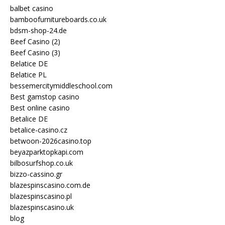
balbet casino
bamboofurnitureboards.co.uk
bdsm-shop-24.de
Beef Casino (2)
Beef Casino (3)
Belatice DE
Belatice PL
bessemercitymiddleschool.com
Best gamstop casino
Best online casino
Betalice DE
betalice-casino.cz
betwoon-2026casino.top
beyazparktopkapi.com
bilbosurfshop.co.uk
bizzo-cassino.gr
blazespinscasino.com.de
blazespinscasino.pl
blazespinscasino.uk
blog