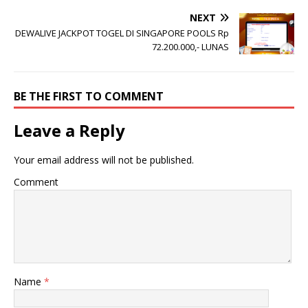
NEXT
DEWALIVE JACKPOT TOGEL DI SINGAPORE POOLS Rp
72.200.000,- LUNAS
BE THE FIRST TO COMMENT
Leave a Reply
Your email address will not be published.
Comment
Name
*