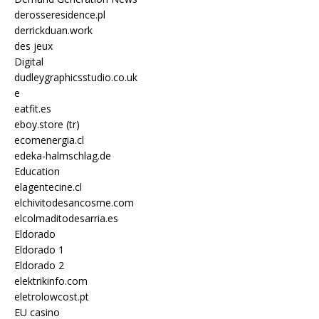
derosseresidence.pl
derrickduan.work
des jeux
Digital
dudleygraphicsstudio.co.uk
e
eatfit.es
eboy.store (tr)
ecomenergia.cl
edeka-halmschlag.de
Education
elagentecine.cl
elchivitodesancosme.com
elcolmaditodesarria.es
Eldorado
Eldorado 1
Eldorado 2
elektrikinfo.com
eletrolowcost.pt
EU casino