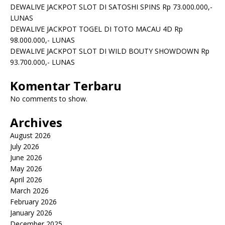
DEWALIVE JACKPOT SLOT DI SATOSHI SPINS Rp 73.000.000,-
LUNAS
DEWALIVE JACKPOT TOGEL DI TOTO MACAU 4D Rp
98.000.000,- LUNAS
DEWALIVE JACKPOT SLOT DI WILD BOUTY SHOWDOWN Rp
93.700.000,- LUNAS
Komentar Terbaru
No comments to show.
Archives
August 2026
July 2026
June 2026
May 2026
April 2026
March 2026
February 2026
January 2026
December 2025