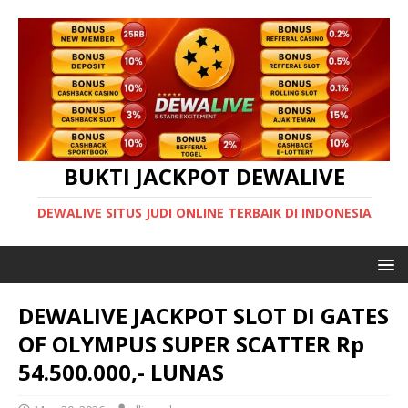
BUKTI JACKPOT DEWALIVE
DEWALIVE SITUS JUDI ONLINE TERBAIK DI INDONESIA
DEWALIVE JACKPOT SLOT DI GATES
OF OLYMPUS SUPER SCATTER Rp
54.500.000,- LUNAS