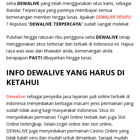
setia
DEWALIVE
yang telah menggunakan situs kami, sebagai
Bandar Terpercaya yang pastinya membayar semua
kemenangan member hingga lunas. Apakah
DEWALIVE
PENIPU
? Reputasi “
DEWALIVE
TERPERCAYA
” sudah sangat melekat.
Puluhan hingga ratusan ribu pengguna setia
DEWALIVE
tetap
menggunakan situs terbesar dan terbaik di Indonesia ini. Hapus
rasa was-was dan khawatir anda, kemenangan anda
berapapun
PASTI
dibayarkan hingga lunas.
INFO DEWALIVE
YANG HARUS DI
KETAHUI
Dewalive
sebagai penyedia jasa layanan judi online terbaik di
indonesia menyediakan berbagai macam jenis permainan yang
sudah tidak asing bagi masyarakat Indonesia. Situs ini
menyediakan permainan Togel Online terbaik dan juga Slot
Online terlengkap. Selain togel online dan slot online,
DEWALIVE juga menyediakan permainan Casino Online yang
tidak kalah seru dan mudah untuk dimainkan. Sangat mudah