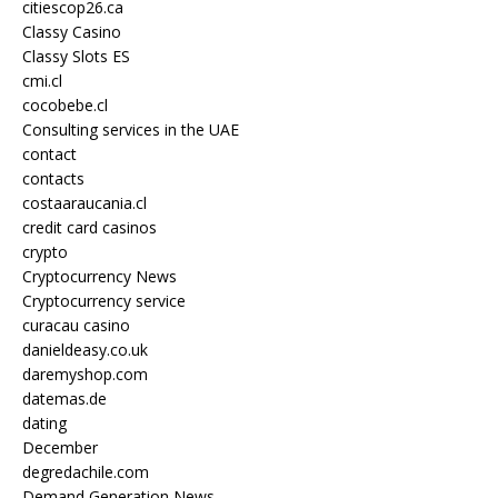
citiescop26.ca
Classy Casino
Classy Slots ES
cmi.cl
cocobebe.cl
Consulting services in the UAE
contact
contacts
costaaraucania.cl
credit card casinos
crypto
Cryptocurrency News
Cryptocurrency service
curacau casino
danieldeasy.co.uk
daremyshop.com
datemas.de
dating
December
degredachile.com
Demand Generation News