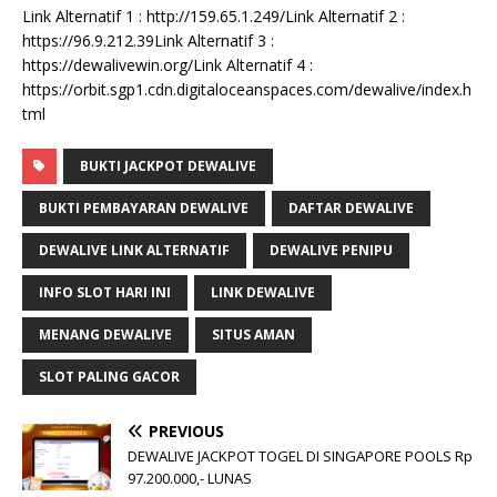
Link Alternatif 1 : http://159.65.1.249/Link Alternatif 2 :
https://96.9.212.39Link Alternatif 3 :
https://dewalivewin.org/Link Alternatif 4 :
https://orbit.sgp1.cdn.digitaloceanspaces.com/dewalive/index.h
tml
BUKTI JACKPOT DEWALIVE
BUKTI PEMBAYARAN DEWALIVE
DAFTAR DEWALIVE
DEWALIVE LINK ALTERNATIF
DEWALIVE PENIPU
INFO SLOT HARI INI
LINK DEWALIVE
MENANG DEWALIVE
SITUS AMAN
SLOT PALING GACOR
PREVIOUS
DEWALIVE JACKPOT TOGEL DI SINGAPORE POOLS Rp
97.200.000,- LUNAS