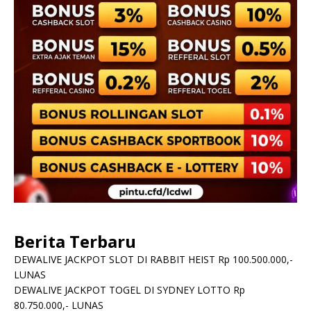
Berita Terbaru
DEWALIVE JACKPOT SLOT DI RABBIT HEIST Rp 100.500.000,-
LUNAS
DEWALIVE JACKPOT TOGEL DI SYDNEY LOTTO Rp
80.750.000,- LUNAS