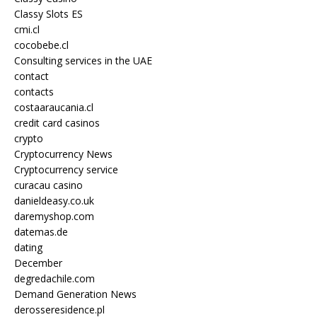
Classy Slots ES
cmi.cl
cocobebe.cl
Consulting services in the UAE
contact
contacts
costaaraucania.cl
credit card casinos
crypto
Cryptocurrency News
Cryptocurrency service
curacau casino
danieldeasy.co.uk
daremyshop.com
datemas.de
dating
December
degredachile.com
Demand Generation News
derosseresidence.pl