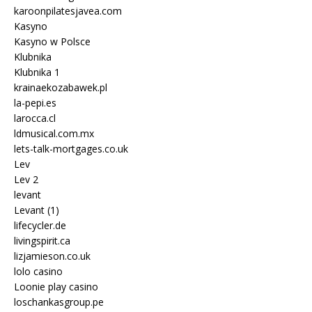
karoonpilatesjavea.com
Kasyno
Kasyno w Polsce
Klubnika
Klubnika 1
krainaekozabawek.pl
la-pepi.es
larocca.cl
ldmusical.com.mx
lets-talk-mortgages.co.uk
Lev
Lev 2
levant
Levant (1)
lifecycler.de
livingspirit.ca
lizjamieson.co.uk
lolo casino
Loonie play casino
loschankasgroup.pe