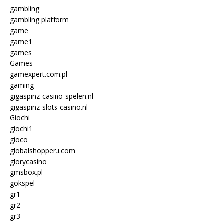
gambling
gambling platform
game
game1
games
Games
gamexpert.com.pl
gaming
gigaspinz-casino-spelen.nl
gigaspinz-slots-casino.nl
Giochi
giochi1
gioco
globalshopperu.com
glorycasino
gmsbox.pl
gokspel
gr1
gr2
gr3