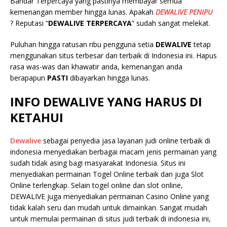
Bandar Terpercaya yang pastinya membayar semua
kemenangan member hingga lunas. Apakah
DEWALIVE
PENIPU
? Reputasi “
DEWALIVE
TERPERCAYA
” sudah sangat melekat.
Puluhan hingga ratusan ribu pengguna setia
DEWALIVE
tetap
menggunakan situs terbesar dan terbaik di Indonesia ini. Hapus
rasa was-was dan khawatir anda, kemenangan anda
berapapun
PASTI
dibayarkan hingga lunas.
INFO DEWALIVE
YANG HARUS DI
KETAHUI
Dewalive
sebagai penyedia jasa layanan judi online terbaik di
indonesia menyediakan berbagai macam jenis permainan yang
sudah tidak asing bagi masyarakat Indonesia. Situs ini
menyediakan permainan Togel Online terbaik dan juga Slot
Online terlengkap. Selain togel online dan slot online,
DEWALIVE juga menyediakan permainan Casino Online yang
tidak kalah seru dan mudah untuk dimainkan. Sangat mudah
untuk memulai permainan di situs judi terbaik di indonesia ini,