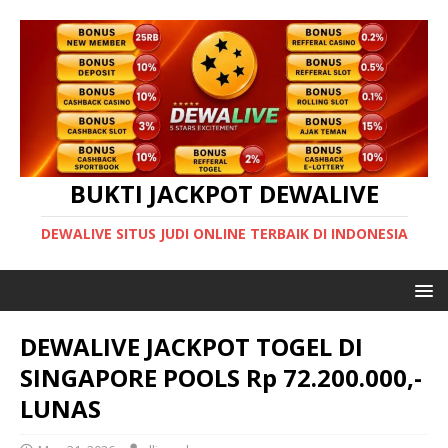
BUKTI JACKPOT DEWALIVE
DEWALIVE SITUS JUDI ONLINE TERBAIK DI INDONESIA
DEWALIVE JACKPOT TOGEL DI
SINGAPORE POOLS Rp 72.200.000,-
LUNAS