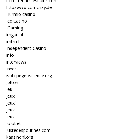
hotel-renneslesbains.com
httpswww.comchay.de
Hurmio casino
Ice Casino
IGaming
imgurl.pl
imtri.cl
Independent Casino
info
interviews
Invest
isotopegeoscience.org
Jetton
jeu
Jeux
jeux1
jeuxi
jeuz
jojobet
justedespoutines.com
kaasinonl.org