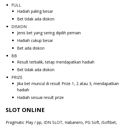
FULL
Hadiah paling besar
Bet tidak ada diskon
DISKON
Jenis bet yang sering dipilih pemain
Hadiah cukup besar
Bet ada diskon
BB
Result terbalik, tetap mendapatkan hadiah
Bet tidak ada diskon
PRIZE
Jika bet muncul di result Prize 1, 2 atau 3, mendapatkan
hadiah
Hadiah sesuai result prize
SLOT ONLINE
Pragmatic Play / pp, IDN SLOT, Habanero, PG Soft, iSoftbet,