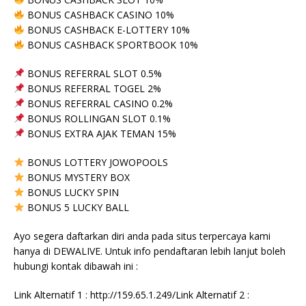
BONUS CASHBACK CASINO 10%
BONUS CASHBACK E-LOTTERY 10%
BONUS CASHBACK SPORTBOOK 10%
BONUS REFERRAL SLOT 0.5%
BONUS REFERRAL TOGEL 2%
BONUS REFERRAL CASINO 0.2%
BONUS ROLLINGAN SLOT 0.1%
BONUS EXTRA AJAK TEMAN 15%
BONUS LOTTERY JOWOPOOLS
BONUS MYSTERY BOX
BONUS LUCKY SPIN
BONUS 5 LUCKY BALL
Ayo segera daftarkan diri anda pada situs terpercaya kami
hanya di DEWALIVE. Untuk info pendaftaran lebih lanjut boleh
hubungi kontak dibawah ini :
Link Alternatif 1 : http://159.65.1.249/Link Alternatif 2 :