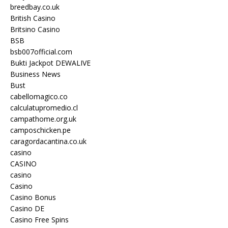
breedbay.co.uk
British Casino
Britsino Casino
BSB
bsb007official.com
Bukti Jackpot DEWALIVE
Business News
Bust
cabellomagico.co
calculatupromedio.cl
campathome.org.uk
camposchicken.pe
caragordacantina.co.uk
casino
CASINO
casino
Casino
Casino Bonus
Casino DE
Casino Free Spins