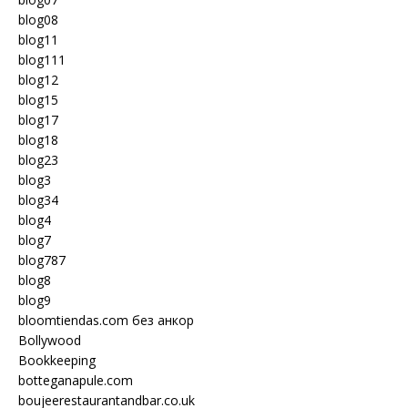
blog08
blog11
blog111
blog12
blog15
blog17
blog18
blog23
blog3
blog34
blog4
blog7
blog787
blog8
blog9
bloomtiendas.com без анкор
Bollywood
Bookkeeping
botteganapule.com
boujeerestaurantandbar.co.uk