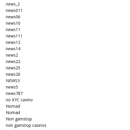
news_2
news011
news06
news10
news11
news111
news12
news14
news2
news22
news25
news26
NEWS3
news5
news787
no KYC casino
Nomad
Nomad
Non gamstop
non gamstop casinos