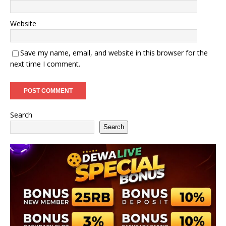
Website
Save my name, email, and website in this browser for the
next time I comment.
Search
Search