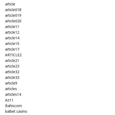
article
article018
article019
article020
article11
article12
article14
article15
article17
ARTICLE2
article21
article23
article32
article33
article9
articles
articles14
Az11
Bahiscom
balbet casino