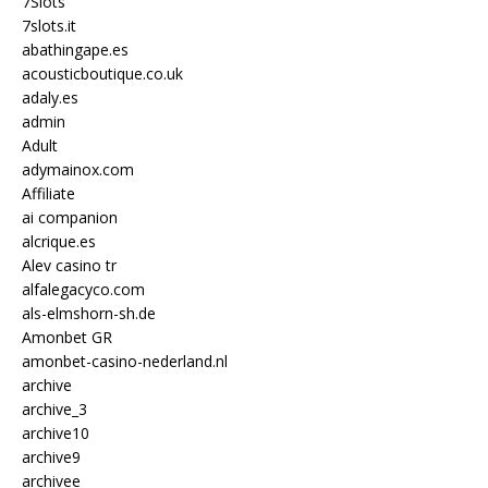
7Slots
7slots.it
abathingape.es
acousticboutique.co.uk
adaly.es
admin
Adult
adymainox.com
Affiliate
ai companion
alcrique.es
Alev casino tr
alfalegacyco.com
als-elmshorn-sh.de
Amonbet GR
amonbet-casino-nederland.nl
archive
archive_3
archive10
archive9
archivee