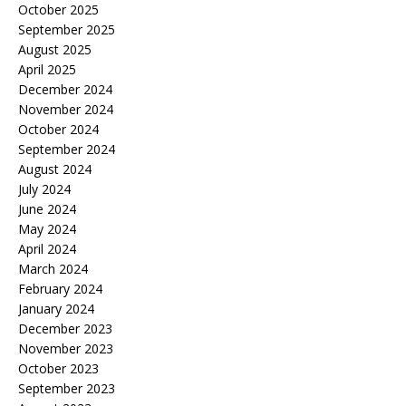
October 2025
September 2025
August 2025
April 2025
December 2024
November 2024
October 2024
September 2024
August 2024
July 2024
June 2024
May 2024
April 2024
March 2024
February 2024
January 2024
December 2023
November 2023
October 2023
September 2023