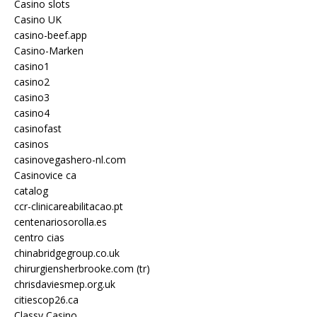
Casino slots
Casino UK
casino-beef.app
Casino-Marken
casino1
casino2
casino3
casino4
casinofast
casinos
casinovegashero-nl.com
Casinovice ca
catalog
ccr-clinicareabilitacao.pt
centenariosorolla.es
centro cias
chinabridgegroup.co.uk
chirurgiensherbrooke.com (tr)
chrisdaviesmep.org.uk
citiescop26.ca
Classy Casino