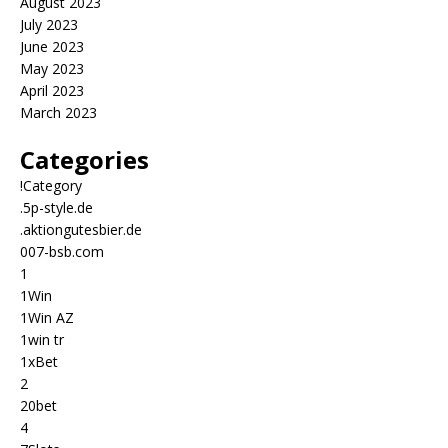
August 2023
July 2023
June 2023
May 2023
April 2023
March 2023
Categories
!Category
.5p-style.de
.aktiongutesbier.de
007-bsb.com
1
1Win
1Win AZ
1win tr
1xBet
2
20bet
4