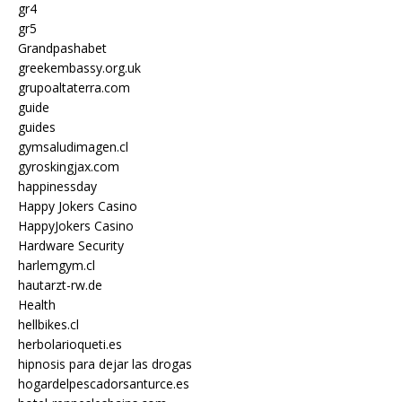
gr4
gr5
Grandpashabet
greekembassy.org.uk
grupoaltaterra.com
guide
guides
gymsaludimagen.cl
gyroskingjax.com
happinessday
Happy Jokers Casino
HappyJokers Casino
Hardware Security
harlemgym.cl
hautarzt-rw.de
Health
hellbikes.cl
herbolarioqueti.es
hipnosis para dejar las drogas
hogardelpescadorsanturce.es