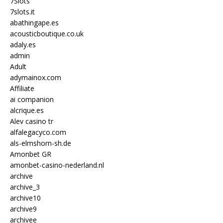
7Slots
7slots.it
abathingape.es
acousticboutique.co.uk
adaly.es
admin
Adult
adymainox.com
Affiliate
ai companion
alcrique.es
Alev casino tr
alfalegacyco.com
als-elmshorn-sh.de
Amonbet GR
amonbet-casino-nederland.nl
archive
archive_3
archive10
archive9
archivee