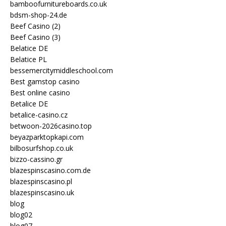
bamboofurnitureboards.co.uk
bdsm-shop-24.de
Beef Casino (2)
Beef Casino (3)
Belatice DE
Belatice PL
bessemercitymiddleschool.com
Best gamstop casino
Best online casino
Betalice DE
betalice-casino.cz
betwoon-2026casino.top
beyazparktopkapi.com
bilbosurfshop.co.uk
bizzo-cassino.gr
blazespinscasino.com.de
blazespinscasino.pl
blazespinscasino.uk
blog
blog02
blog07