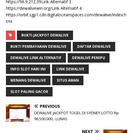
https://96.9.212.39Link Alternatif 3 :
https://dewalivewin.org/Link Alternatif 4 :
https://orbit.sgp1.cdn.digitaloceanspaces.com/dewalive/index.h
tml
BUKTI JACKPOT DEWALIVE
BUKTI PEMBAYARAN DEWALIVE
DAFTAR DEWALIVE
DEWALIVE LINK ALTERNATIF
DEWALIVE PENIPU
INFO SLOT HARI INI
LINK DEWALIVE
MENANG DEWALIVE
SITUS AMAN
SLOT PALING GACOR
PREVIOUS
DEWALIVE JACKPOT TOGEL DI SYDNEY LOTTO Rp
96.500.000,- LUNAS
NEXT