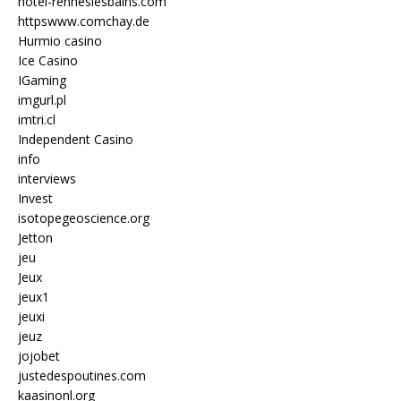
hotel-renneslesbains.com
httpswww.comchay.de
Hurmio casino
Ice Casino
IGaming
imgurl.pl
imtri.cl
Independent Casino
info
interviews
Invest
isotopegeoscience.org
Jetton
jeu
Jeux
jeux1
jeuxi
jeuz
jojobet
justedespoutines.com
kaasinonl.org