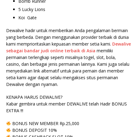
Bomb Runner
5 Lucky Lions
Koi Gate
Dewalive hadir untuk memberikan Anda pengalaman bermain
yang berbeda. Dengan menggunakan provider terbaik di dunia
kami memprioritaskan kepuasan member setia kami.
Dewalive
sebagai bandar judi online terbaik di Asia
memiliki
permainan terlengkap seperti misalnya togel, slot, bola,
casino, dan berbagai jenis permainan lainnya. Kami juga selalu
menyediakan link alternatif untuk para pemain dan member
setia kami agar dapat selalu mengakses situs permainan
Dewalive dengan nyaman.
KENAPA HARUS DEWALIVE?
Kabar gembira untuk member DEWALIVE telah Hadir BONUS
EXTRA !!!
BONUS NEW MEMBER Rp.25,000
BONUS DEPOSIT 10%
BONUS CASHBACK SLOT 10%