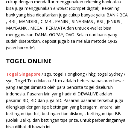
cukup dengan mendaftar menggunakan rekening bank atau
bisa juga menggunakan
e-wallet
(dompet digital). Rekening
bank yang bisa didaftarkan juga cukup banyak yaitu BANK BCA
, BRI , MANDIRI , CIMB , PANIN , SINARMAS , BSI , JENIUS ,
MAYBANK , MEGA , PERMATA dan untuk e-wallet bisa
menggunakan DANA, GOPAY, OVO. Selain dari bank yang
sudah disebutkan, deposit juga bisa melalui metode QRIS
(scan barcode).
TOGEL ONLINE
Togel Singapore
/ sgp, togel Hongkong / hkg, togel Sydney /
syd, Togel Toto Macau / ttm adalah beberapa pasaran besar
yang sangat diminati oleh para pencinta togel diseluruh
Indonesia. Pasaran lain yang hadir di DEWALIVE adalah
pasaran 3D, 4D dan juga 5D. Pasaran-pasaran tersebut juga
dilengkapi dengan tipe bettingan yang beragam, antara lain
bettingan tipe full, bettingan tipe diskon, , bettingan tipe BB
(Bolak Balik), dan bettingan tipe prize. untuk perbandingannya
bisa dilihat di bawah ini