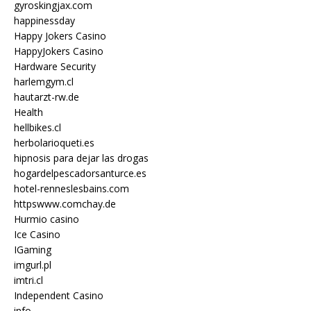
gyroskingjax.com
happinessday
Happy Jokers Casino
HappyJokers Casino
Hardware Security
harlemgym.cl
hautarzt-rw.de
Health
hellbikes.cl
herbolarioqueti.es
hipnosis para dejar las drogas
hogardelpescadorsanturce.es
hotel-renneslesbains.com
httpswww.comchay.de
Hurmio casino
Ice Casino
IGaming
imgurl.pl
imtri.cl
Independent Casino
info