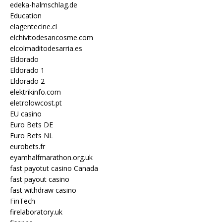
edeka-halmschlag.de
Education
elagentecine.cl
elchivitodesancosme.com
elcolmaditodesarria.es
Eldorado
Eldorado 1
Eldorado 2
elektrikinfo.com
eletrolowcost.pt
EU casino
Euro Bets DE
Euro Bets NL
eurobets.fr
eyamhalfmarathon.org.uk
fast payotut casino Canada
fast payout casino
fast withdraw casino
FinTech
firelaboratory.uk