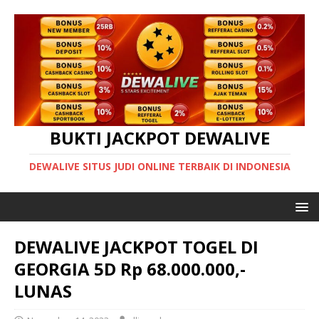
BUKTI JACKPOT DEWALIVE
DEWALIVE SITUS JUDI ONLINE TERBAIK DI INDONESIA
DEWALIVE JACKPOT TOGEL DI
GEORGIA 5D Rp 68.000.000,-
LUNAS