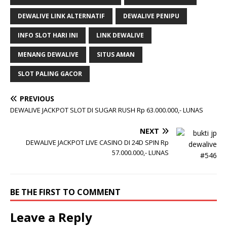
DEWALIVE LINK ALTERNATIF
DEWALIVE PENIPU
INFO SLOT HARI INI
LINK DEWALIVE
MENANG DEWALIVE
SITUS AMAN
SLOT PALING GACOR
PREVIOUS
DEWALIVE JACKPOT SLOT DI SUGAR RUSH Rp 63.000.000,- LUNAS
NEXT
DEWALIVE JACKPOT LIVE CASINO DI 24D SPIN Rp
57.000.000,- LUNAS
BE THE FIRST TO COMMENT
Leave a Reply