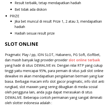
Result terbalik, tetap mendapatkan hadiah
Bet tidak ada diskon
PRIZE
Jika bet muncul di result Prize 1, 2 atau 3, mendapatkan
hadiah
Hadiah sesuai result prize
SLOT ONLINE
Pragmatic Play / pp, IDN SLOT, Habanero, PG Soft, iSoftbet,
dan masih banyak lagi provider-provider
slot online terbaik
yang hadir di situs DEWALIVE ini. Dengan nilai RTP yang cukup
tinggi yaitu mencapai 95%, para pemain di situs judi slot online
dewalive ini akan mendapatkan pengalaman bermain yang luar
biasa. Berbagai macam info slot gacor pragmatic, info slot anti
rungkad, slot maxwin yang sering dibagikan di media sosial
oleh pengguna lain, anda juga dapat merasakan di situs
DEWALIVE. Beberapa contoh permainan yang sangat diminati
oleh slotter indonesia adalah :