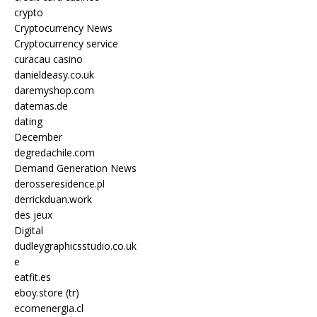
crypto
Cryptocurrency News
Cryptocurrency service
curacau casino
danieldeasy.co.uk
daremyshop.com
datemas.de
dating
December
degredachile.com
Demand Generation News
derosseresidence.pl
derrickduan.work
des jeux
Digital
dudleygraphicsstudio.co.uk
e
eatfit.es
eboy.store (tr)
ecomenergia.cl