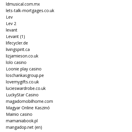
ldmusical.com.mx
lets-talk-mortgages.co.uk
Lev
Lev 2
levant
Levant (1)
lifecycler.de
livingspirit.ca
lizjamieson.co.uk
lolo casino
Loonie play casino
loschankasgroup.pe
lovemygifts.co.uk
lucieswardrobe.co.uk
LuckyStar Casino
magadomobilhome.com
Magyar Online Kaszinó
Mainio casino
mamaniabook.pl
mangadop.net (en)