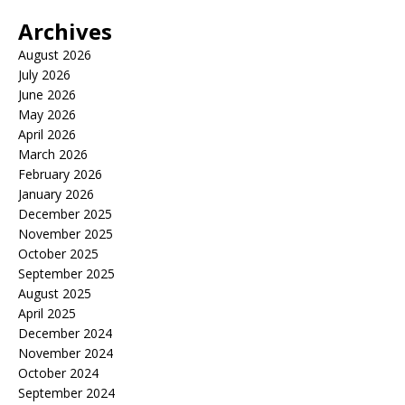
Archives
August 2026
July 2026
June 2026
May 2026
April 2026
March 2026
February 2026
January 2026
December 2025
November 2025
October 2025
September 2025
August 2025
April 2025
December 2024
November 2024
October 2024
September 2024