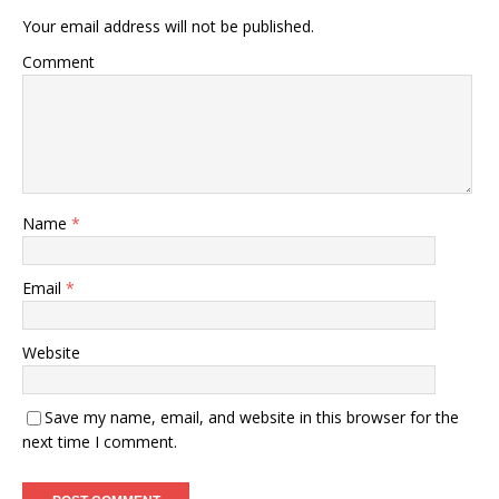
Your email address will not be published.
Comment
Name
*
Email
*
Website
Save my name, email, and website in this browser for the
next time I comment.