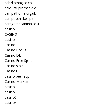
cabellomagico.co
calculatupromedio.cl
campathome.org.uk
camposchicken.pe
caragordacantina.co.uk
casino
CASINO
casino
Casino
Casino Bonus
Casino DE
Casino Free Spins
Casino slots
Casino UK
casino-beef.app
Casino-Marken
casino1
casino2
casino3
casino4