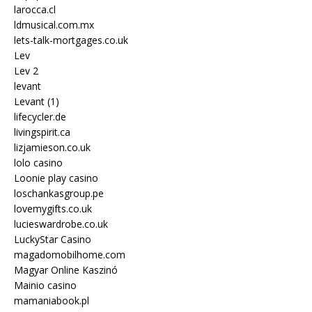
larocca.cl
ldmusical.com.mx
lets-talk-mortgages.co.uk
Lev
Lev 2
levant
Levant (1)
lifecycler.de
livingspirit.ca
lizjamieson.co.uk
lolo casino
Loonie play casino
loschankasgroup.pe
lovemygifts.co.uk
lucieswardrobe.co.uk
LuckyStar Casino
magadomobilhome.com
Magyar Online Kaszinó
Mainio casino
mamaniabook.pl