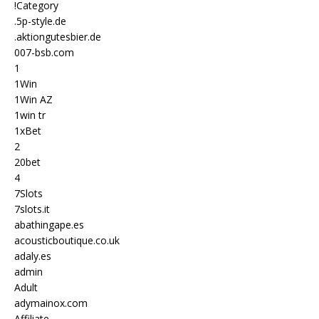
!Category
.5p-style.de
.aktiongutesbier.de
007-bsb.com
1
1Win
1Win AZ
1win tr
1xBet
2
20bet
4
7Slots
7slots.it
abathingape.es
acousticboutique.co.uk
adaly.es
admin
Adult
adymainox.com
Affiliate