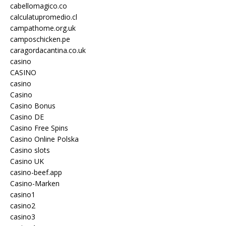
cabellomagico.co
calculatupromedio.cl
campathome.org.uk
camposchicken.pe
caragordacantina.co.uk
casino
CASINO
casino
Casino
Casino Bonus
Casino DE
Casino Free Spins
Casino Online Polska
Casino slots
Casino UK
casino-beef.app
Casino-Marken
casino1
casino2
casino3