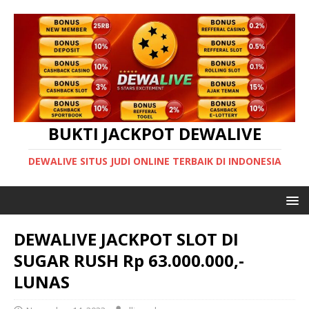
BUKTI JACKPOT DEWALIVE
DEWALIVE SITUS JUDI ONLINE TERBAIK DI INDONESIA
DEWALIVE JACKPOT SLOT DI
SUGAR RUSH Rp 63.000.000,-
LUNAS