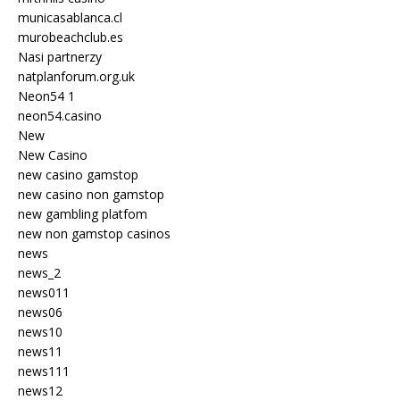
municasablanca.cl
murobeachclub.es
Nasi partnerzy
natplanforum.org.uk
Neon54 1
neon54.casino
New
New Casino
new casino gamstop
new casino non gamstop
new gambling platfom
new non gamstop casinos
news
news_2
news011
news06
news10
news11
news111
news12