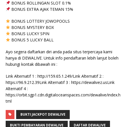
BONUS ROLLINGAN SLOT 0.1%
BONUS EXTRA AJAK TEMAN 15%
BONUS LOTTERY JOWOPOOLS
BONUS MYSTERY BOX
BONUS LUCKY SPIN
BONUS 5 LUCKY BALL
Ayo segera daftarkan diri anda pada situs terpercaya kami
hanya di DEWALIVE. Untuk info pendaftaran lebih lanjut boleh
hubungi kontak dibawah ini :
Link Alternatif 1 : http://159.65.1.249/Link Alternatif 2 :
https://96.9.212.39Link Alternatif 3 : https://dewalivez.usLink
Alternatif 4 :
https://orbit.sgp1.cdn.digitaloceanspaces.com/dewalive/index.h
tml
BUKTI JACKPOT DEWALIVE
BUKTI PEMBAYARAN DEWALIVE
DAFTAR DEWALIVE