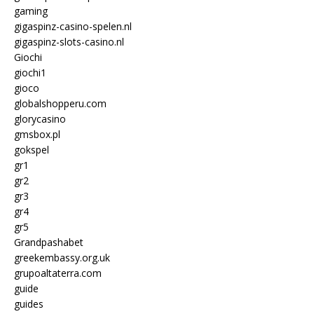
gaming
gigaspinz-casino-spelen.nl
gigaspinz-slots-casino.nl
Giochi
giochi1
gioco
globalshopperu.com
glorycasino
gmsbox.pl
gokspel
gr1
gr2
gr3
gr4
gr5
Grandpashabet
greekembassy.org.uk
grupoaltaterra.com
guide
guides