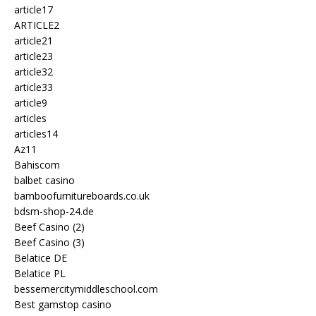
article17
ARTICLE2
article21
article23
article32
article33
article9
articles
articles14
Az11
Bahiscom
balbet casino
bamboofurnitureboards.co.uk
bdsm-shop-24.de
Beef Casino (2)
Beef Casino (3)
Belatice DE
Belatice PL
bessemercitymiddleschool.com
Best gamstop casino