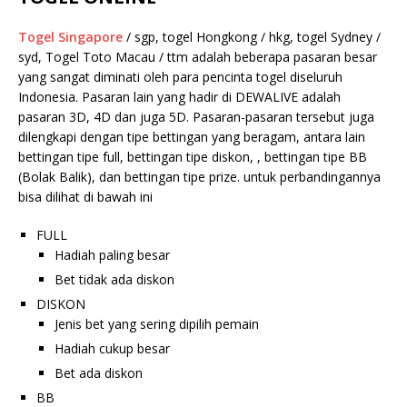
Togel Singapore
/ sgp, togel Hongkong / hkg, togel Sydney /
syd, Togel Toto Macau / ttm adalah beberapa pasaran besar
yang sangat diminati oleh para pencinta togel diseluruh
Indonesia. Pasaran lain yang hadir di DEWALIVE adalah
pasaran 3D, 4D dan juga 5D. Pasaran-pasaran tersebut juga
dilengkapi dengan tipe bettingan yang beragam, antara lain
bettingan tipe full, bettingan tipe diskon, , bettingan tipe BB
(Bolak Balik), dan bettingan tipe prize. untuk perbandingannya
bisa dilihat di bawah ini
FULL
Hadiah paling besar
Bet tidak ada diskon
DISKON
Jenis bet yang sering dipilih pemain
Hadiah cukup besar
Bet ada diskon
BB