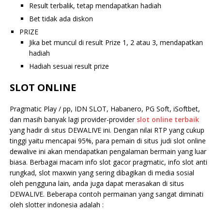
Result terbalik, tetap mendapatkan hadiah
Bet tidak ada diskon
PRIZE
Jika bet muncul di result Prize 1, 2 atau 3, mendapatkan
hadiah
Hadiah sesuai result prize
SLOT ONLINE
Pragmatic Play / pp, IDN SLOT, Habanero, PG Soft, iSoftbet,
dan masih banyak lagi provider-provider
slot online terbaik
yang hadir di situs DEWALIVE ini. Dengan nilai RTP yang cukup
tinggi yaitu mencapai 95%, para pemain di situs judi slot online
dewalive ini akan mendapatkan pengalaman bermain yang luar
biasa. Berbagai macam info slot gacor pragmatic, info slot anti
rungkad, slot maxwin yang sering dibagikan di media sosial
oleh pengguna lain, anda juga dapat merasakan di situs
DEWALIVE. Beberapa contoh permainan yang sangat diminati
oleh slotter indonesia adalah :