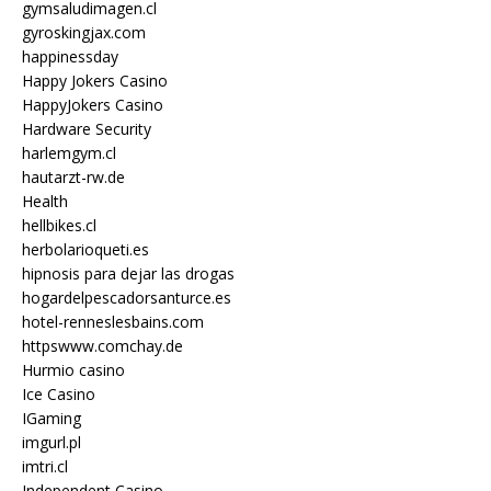
gymsaludimagen.cl
gyroskingjax.com
happinessday
Happy Jokers Casino
HappyJokers Casino
Hardware Security
harlemgym.cl
hautarzt-rw.de
Health
hellbikes.cl
herbolarioqueti.es
hipnosis para dejar las drogas
hogardelpescadorsanturce.es
hotel-renneslesbains.com
httpswww.comchay.de
Hurmio casino
Ice Casino
IGaming
imgurl.pl
imtri.cl
Independent Casino