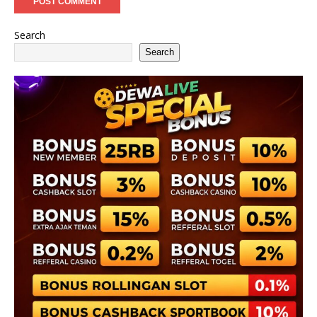
Search
Search