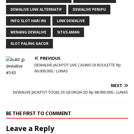
DEWALIVE LINK ALTERNATIF
DEWALIVE PENIPU
INFO SLOT HARI INI
LINK DEWALIVE
MENANG DEWALIVE
SITUS AMAN
SLOT PALING GACOR
PREVIOUS
DEWALIVE JACKPOT LIVE CASINO DI ROULETTE Rp
60.000.000,- LUNAS
NEXT
DEWALIVE JACKPOT TOGEL DI GEORGIA 5D Rp 68.000.000,- LUNAS
BE THE FIRST TO COMMENT
Leave a Reply