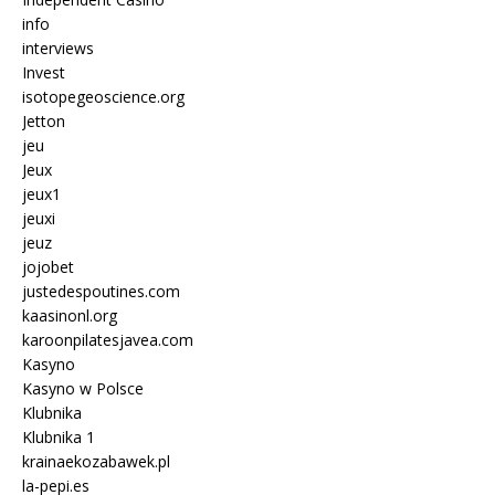
info
interviews
Invest
isotopegeoscience.org
Jetton
jeu
Jeux
jeux1
jeuxi
jeuz
jojobet
justedespoutines.com
kaasinonl.org
karoonpilatesjavea.com
Kasyno
Kasyno w Polsce
Klubnika
Klubnika 1
krainaekozabawek.pl
la-pepi.es