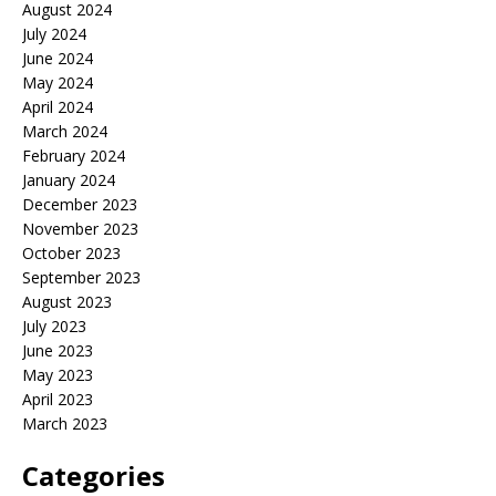
August 2024
July 2024
June 2024
May 2024
April 2024
March 2024
February 2024
January 2024
December 2023
November 2023
October 2023
September 2023
August 2023
July 2023
June 2023
May 2023
April 2023
March 2023
Categories