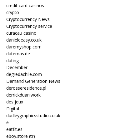
credit card casinos
crypto
Cryptocurrency News
Cryptocurrency service
curacau casino
danieldeasy.co.uk
daremyshop.com
datemas.de
dating
December
degredachile.com
Demand Generation News
derosseresidence.pl
derrickduan.work
des jeux
Digital
dudleygraphicsstudio.co.uk
e
eatfit.es
eboy.store (tr)