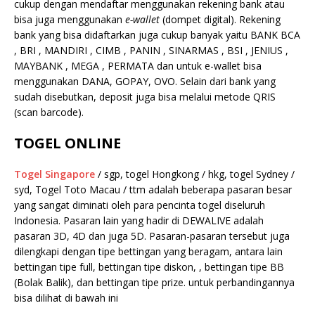
cukup dengan mendaftar menggunakan rekening bank atau
bisa juga menggunakan
e-wallet
(dompet digital). Rekening
bank yang bisa didaftarkan juga cukup banyak yaitu BANK BCA
, BRI , MANDIRI , CIMB , PANIN , SINARMAS , BSI , JENIUS ,
MAYBANK , MEGA , PERMATA dan untuk e-wallet bisa
menggunakan DANA, GOPAY, OVO. Selain dari bank yang
sudah disebutkan, deposit juga bisa melalui metode QRIS
(scan barcode).
TOGEL ONLINE
Togel Singapore
/ sgp, togel Hongkong / hkg, togel Sydney /
syd, Togel Toto Macau / ttm adalah beberapa pasaran besar
yang sangat diminati oleh para pencinta togel diseluruh
Indonesia. Pasaran lain yang hadir di DEWALIVE adalah
pasaran 3D, 4D dan juga 5D. Pasaran-pasaran tersebut juga
dilengkapi dengan tipe bettingan yang beragam, antara lain
bettingan tipe full, bettingan tipe diskon, , bettingan tipe BB
(Bolak Balik), dan bettingan tipe prize. untuk perbandingannya
bisa dilihat di bawah ini