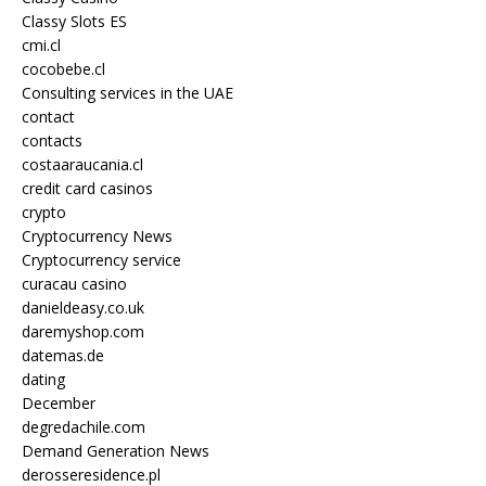
Classy Slots ES
cmi.cl
cocobebe.cl
Consulting services in the UAE
contact
contacts
costaaraucania.cl
credit card casinos
crypto
Cryptocurrency News
Cryptocurrency service
curacau casino
danieldeasy.co.uk
daremyshop.com
datemas.de
dating
December
degredachile.com
Demand Generation News
derosseresidence.pl