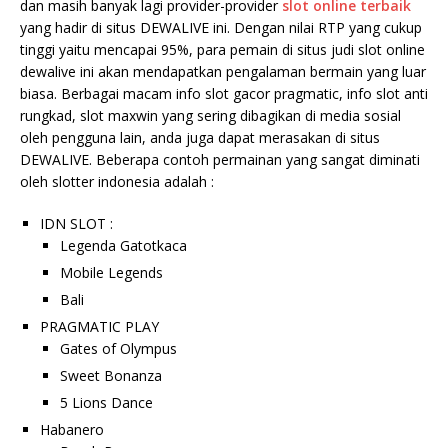
dan masih banyak lagi provider-provider
slot online terbaik
yang hadir di situs DEWALIVE ini. Dengan nilai RTP yang cukup
tinggi yaitu mencapai 95%, para pemain di situs judi slot online
dewalive ini akan mendapatkan pengalaman bermain yang luar
biasa. Berbagai macam info slot gacor pragmatic, info slot anti
rungkad, slot maxwin yang sering dibagikan di media sosial
oleh pengguna lain, anda juga dapat merasakan di situs
DEWALIVE. Beberapa contoh permainan yang sangat diminati
oleh slotter indonesia adalah :
IDN SLOT :
Legenda Gatotkaca
Mobile Legends
Bali
PRAGMATIC PLAY
Gates of Olympus
Sweet Bonanza
5 Lions Dance
Habanero