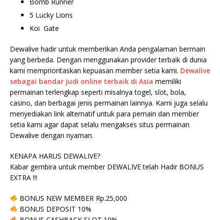
Bomb Runner
5 Lucky Lions
Koi Gate
Dewalive hadir untuk memberikan Anda pengalaman bermain
yang berbeda. Dengan menggunakan provider terbaik di dunia
kami memprioritaskan kepuasan member setia kami.
Dewalive
sebagai bandar judi online terbaik di Asia
memiliki
permainan terlengkap seperti misalnya togel, slot, bola,
casino, dan berbagai jenis permainan lainnya. Kami juga selalu
menyediakan link alternatif untuk para pemain dan member
setia kami agar dapat selalu mengakses situs permainan
Dewalive dengan nyaman.
KENAPA HARUS DEWALIVE?
Kabar gembira untuk member DEWALIVE telah Hadir BONUS
EXTRA !!!
BONUS NEW MEMBER Rp.25,000
BONUS DEPOSIT 10%
BONUS CASHBACK SLOT 10%