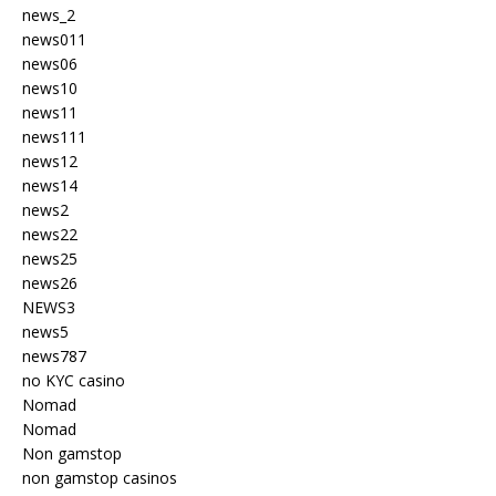
news_2
news011
news06
news10
news11
news111
news12
news14
news2
news22
news25
news26
NEWS3
news5
news787
no KYC casino
Nomad
Nomad
Non gamstop
non gamstop casinos