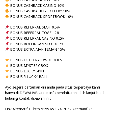
BONUS CASHBACK CASINO 10%
BONUS CASHBACK E-LOTTERY 10%
BONUS CASHBACK SPORTBOOK 10%
BONUS REFERRAL SLOT 0.5%
BONUS REFERRAL TOGEL 2%
BONUS REFERRAL CASINO 0.2%
BONUS ROLLINGAN SLOT 0.1%
BONUS EXTRA AJAK TEMAN 15%
BONUS LOTTERY JOWOPOOLS
BONUS MYSTERY BOX
BONUS LUCKY SPIN
BONUS 5 LUCKY BALL
Ayo segera daftarkan diri anda pada situs terpercaya kami
hanya di DEWALIVE. Untuk info pendaftaran lebih lanjut boleh
hubungi kontak dibawah ini :
Link Alternatif 1 : http://159.65.1.249/Link Alternatif 2 :