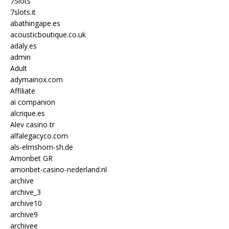
7Slots
7slots.it
abathingape.es
acousticboutique.co.uk
adaly.es
admin
Adult
adymainox.com
Affiliate
ai companion
alcrique.es
Alev casino tr
alfalegacyco.com
als-elmshorn-sh.de
Amonbet GR
amonbet-casino-nederland.nl
archive
archive_3
archive10
archive9
archivee