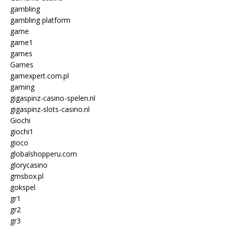
gambling
gambling platform
game
game1
games
Games
gamexpert.com.pl
gaming
gigaspinz-casino-spelen.nl
gigaspinz-slots-casino.nl
Giochi
giochi1
gioco
globalshopperu.com
glorycasino
gmsbox.pl
gokspel
gr1
gr2
gr3