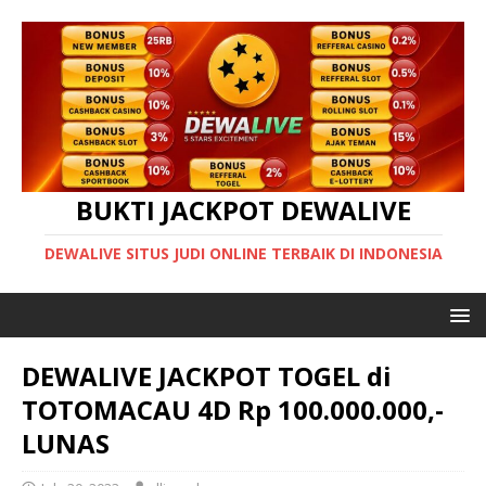
BUKTI JACKPOT DEWALIVE
DEWALIVE SITUS JUDI ONLINE TERBAIK DI INDONESIA
DEWALIVE JACKPOT TOGEL di
TOTOMACAU 4D Rp 100.000.000,-
LUNAS