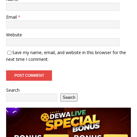
Email
*
Website
Save my name, email, and website in this browser for the
next time I comment.
Search
Search