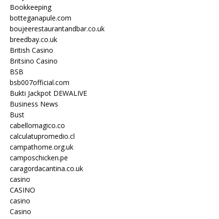
Bookkeeping
botteganapule.com
boujeerestaurantandbar.co.uk
breedbay.co.uk
British Casino
Britsino Casino
BSB
bsb007official.com
Bukti Jackpot DEWALIVE
Business News
Bust
cabellomagico.co
calculatupromedio.cl
campathome.org.uk
camposchicken.pe
caragordacantina.co.uk
casino
CASINO
casino
Casino