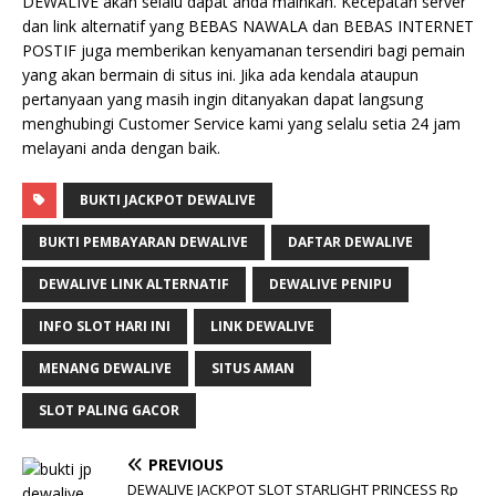
DEWALIVE akan selalu dapat anda mainkan. Kecepatan server
dan link alternatif yang BEBAS NAWALA dan BEBAS INTERNET
POSTIF juga memberikan kenyamanan tersendiri bagi pemain
yang akan bermain di situs ini. Jika ada kendala ataupun
pertanyaan yang masih ingin ditanyakan dapat langsung
menghubingi Customer Service kami yang selalu setia 24 jam
melayani anda dengan baik.
BUKTI JACKPOT DEWALIVE
BUKTI PEMBAYARAN DEWALIVE
DAFTAR DEWALIVE
DEWALIVE LINK ALTERNATIF
DEWALIVE PENIPU
INFO SLOT HARI INI
LINK DEWALIVE
MENANG DEWALIVE
SITUS AMAN
SLOT PALING GACOR
PREVIOUS
DEWALIVE JACKPOT SLOT STARLIGHT PRINCESS Rp