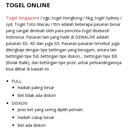
TOGEL ONLINE
Togel Singapore
/ sgp, togel Hongkong / hkg, togel Sydney /
syd, Togel Toto Macau / ttm adalah beberapa pasaran besar
yang sangat diminati oleh para pencinta togel diseluruh
Indonesia. Pasaran lain yang hadir di DEWALIVE adalah
pasaran 3D, 4D dan juga 5D. Pasaran-pasaran tersebut juga
dilengkapi dengan tipe bettingan yang beragam, antara lain
bettingan tipe full, bettingan tipe diskon, , bettingan tipe BB
(Bolak Balik), dan bettingan tipe prize. untuk perbandingannya
bisa dilihat di bawah ini
FULL
Hadiah paling besar
Bet tidak ada diskon
DISKON
Jenis bet yang sering dipilih pemain
Hadiah cukup besar
Bet ada diskon