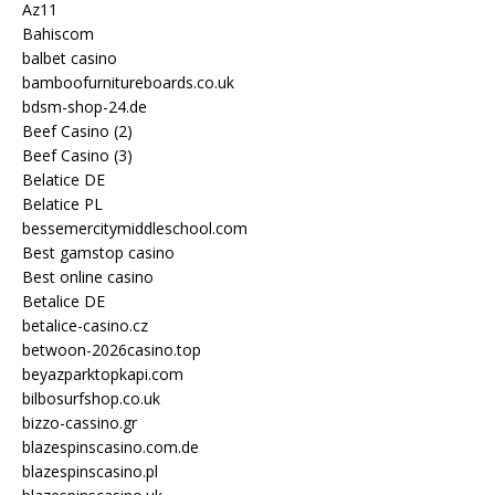
Az11
Bahiscom
balbet casino
bamboofurnitureboards.co.uk
bdsm-shop-24.de
Beef Casino (2)
Beef Casino (3)
Belatice DE
Belatice PL
bessemercitymiddleschool.com
Best gamstop casino
Best online casino
Betalice DE
betalice-casino.cz
betwoon-2026casino.top
beyazparktopkapi.com
bilbosurfshop.co.uk
bizzo-cassino.gr
blazespinscasino.com.de
blazespinscasino.pl