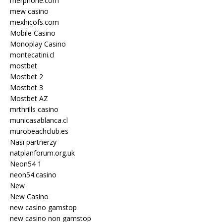
merphone.com
mew casino
mexhicofs.com
Mobile Casino
Monoplay Casino
montecatini.cl
mostbet
Mostbet 2
Mostbet 3
Mostbet AZ
mrthrills casino
municasablanca.cl
murobeachclub.es
Nasi partnerzy
natplanforum.org.uk
Neon54 1
neon54.casino
New
New Casino
new casino gamstop
new casino non gamstop