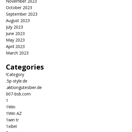
November 2023
October 2023
September 2023
August 2023
July 2023
June 2023
May 2023
April 2023
March 2023
Categories
!Category
.5p-style.de
.aktiongutesbier.de
007-bsb.com
1
1Win
1Win AZ
1win tr
1xBet