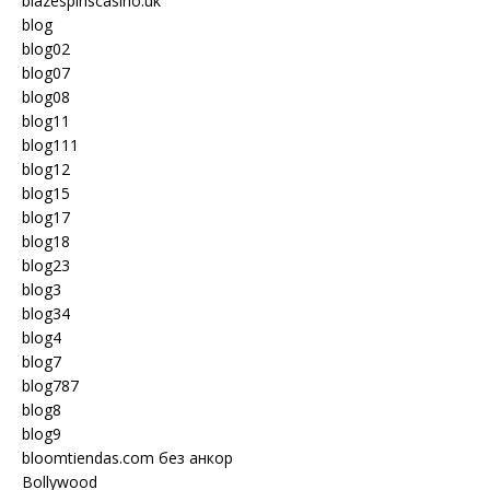
blazespinscasino.uk
blog
blog02
blog07
blog08
blog11
blog111
blog12
blog15
blog17
blog18
blog23
blog3
blog34
blog4
blog7
blog787
blog8
blog9
bloomtiendas.com без анкор
Bollywood