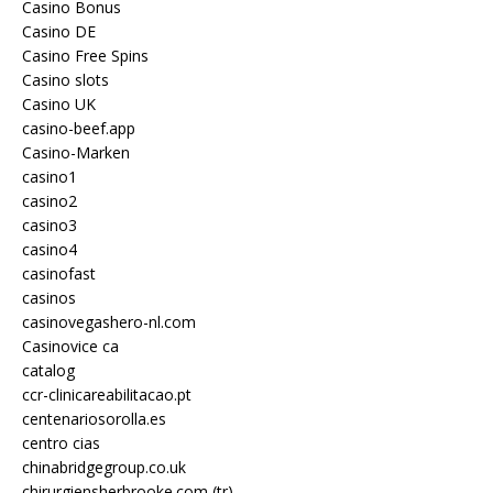
Casino Bonus
Casino DE
Casino Free Spins
Casino slots
Casino UK
casino-beef.app
Casino-Marken
casino1
casino2
casino3
casino4
casinofast
casinos
casinovegashero-nl.com
Casinovice ca
catalog
ccr-clinicareabilitacao.pt
centenariosorolla.es
centro cias
chinabridgegroup.co.uk
chirurgiensherbrooke.com (tr)