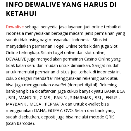
INFO DEWALIVE
YANG HARUS DI
KETAHUI
Dewalive
sebagai penyedia jasa layanan judi online terbaik di
indonesia menyediakan berbagai macam jenis permainan yang
sudah tidak asing bagi masyarakat Indonesia. Situs ini
menyediakan permainan Togel Online terbaik dan juga Slot
Online terlengkap. Selain togel online dan slot online,
DEWALIVE juga menyediakan permainan Casino Online yang
tidak kalah seru dan mudah untuk dimainkan. Sangat mudah
untuk memulai permainan di situs judi terbaik di indonesia ini,
cukup dengan mendaftar menggunakan rekening bank atau
bisa juga menggunakan
e-wallet
(dompet digital). Rekening
bank yang bisa didaftarkan juga cukup banyak yaitu BANK BCA
, BRI , MANDIRI , CIMB , PANIN , SINARMAS , BSI , JENIUS ,
MAYBANK , MEGA , PERMATA dan untuk e-wallet bisa
menggunakan DANA, GOPAY, OVO. Selain dari bank yang
sudah disebutkan, deposit juga bisa melalui metode QRIS
(scan barcode).