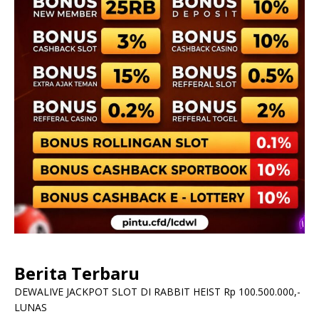
Berita Terbaru
DEWALIVE JACKPOT SLOT DI RABBIT HEIST Rp 100.500.000,-
LUNAS