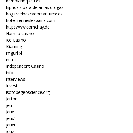
herbolarioqueti.es
hipnosis para dejar las drogas
hogardelpescadorsanturce.es
hotel-renneslesbains.com
httpswww.comchay.de
Hurmio casino
Ice Casino
IGaming
imgurl.pl
imtri.cl
Independent Casino
info
interviews
Invest
isotopegeoscience.org
Jetton
jeu
Jeux
jeux1
jeuxi
jeuz