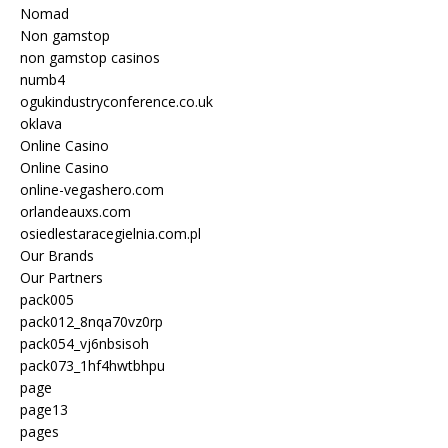
Nomad
Non gamstop
non gamstop casinos
numb4
ogukindustryconference.co.uk
oklava
Online Casino
Online Casino
online-vegashero.com
orlandeauxs.com
osiedlestaracegielnia.com.pl
Our Brands
Our Partners
pack005
pack012_8nqa70vz0rp
pack054_vj6nbsisoh
pack073_1hf4hwtbhpu
page
page13
pages