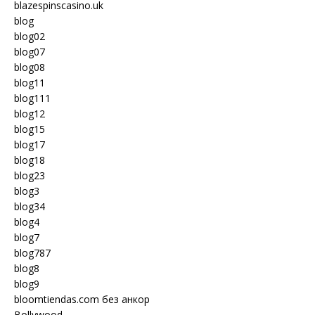
blazespinscasino.uk
blog
blog02
blog07
blog08
blog11
blog111
blog12
blog15
blog17
blog18
blog23
blog3
blog34
blog4
blog7
blog787
blog8
blog9
bloomtiendas.com без анкор
Bollywood