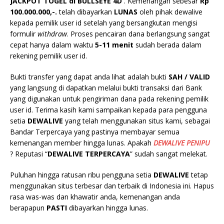
JACKPOT TOGEL di BULLSEYE 4D
. Kemenangan sebesar
Rp
100.000.000,-.
telah dibayarkan
LUNAS
oleh pihak dewalive
kepada pemilik user id setelah yang bersangkutan mengisi
formulir
withdraw
. Proses pencairan dana berlangsung sangat
cepat hanya dalam waktu
5-11 menit
sudah berada dalam
rekening pemilik user id.
Bukti transfer yang dapat anda lihat adalah bukti
SAH / VALID
yang langsung di dapatkan melalui bukti transaksi dari Bank
yang digunakan untuk pengiriman dana pada rekening pemilik
user id. Terima kasih kami sampaikan kepada para pengguna
setia
DEWALIVE
yang telah menggunakan situs kami, sebagai
Bandar Terpercaya yang pastinya membayar semua
kemenangan member hingga lunas. Apakah
DEWALIVE
PENIPU
? Reputasi “
DEWALIVE
TERPERCAYA
” sudah sangat melekat.
Puluhan hingga ratusan ribu pengguna setia
DEWALIVE
tetap
menggunakan situs terbesar dan terbaik di Indonesia ini. Hapus
rasa was-was dan khawatir anda, kemenangan anda
berapapun
PASTI
dibayarkan hingga lunas.