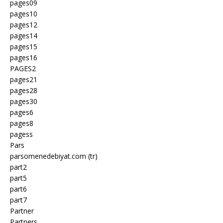
pages09
pages10
pages12
pages14
pages15
pages16
PAGES2
pages21
pages28
pages30
pages6
pages8
pagess
Pars
parsomenedebiyat.com (tr)
part2
part5
part6
part7
Partner
Partners