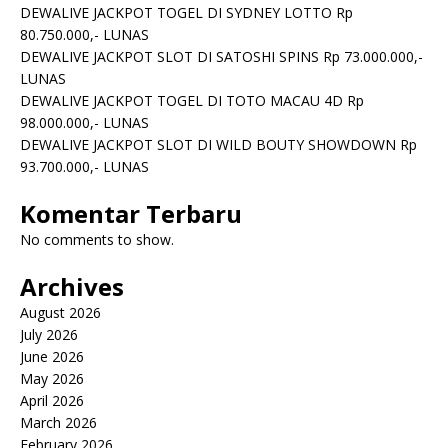
DEWALIVE JACKPOT TOGEL DI SYDNEY LOTTO Rp
80.750.000,- LUNAS
DEWALIVE JACKPOT SLOT DI SATOSHI SPINS Rp 73.000.000,-
LUNAS
DEWALIVE JACKPOT TOGEL DI TOTO MACAU 4D Rp
98.000.000,- LUNAS
DEWALIVE JACKPOT SLOT DI WILD BOUTY SHOWDOWN Rp
93.700.000,- LUNAS
Komentar Terbaru
No comments to show.
Archives
August 2026
July 2026
June 2026
May 2026
April 2026
March 2026
February 2026