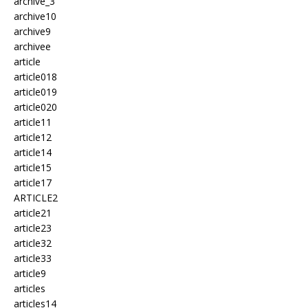
archive_3
archive10
archive9
archivee
article
article018
article019
article020
article11
article12
article14
article15
article17
ARTICLE2
article21
article23
article32
article33
article9
articles
articles14