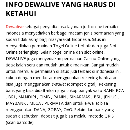
INFO DEWALIVE
YANG HARUS DI
KETAHUI
Dewalive
sebagai penyedia jasa layanan judi online terbaik di
indonesia menyediakan berbagai macam jenis permainan yang
sudah tidak asing bagi masyarakat Indonesia. Situs ini
menyediakan permainan Togel Online terbaik dan juga Slot
Online terlengkap. Selain togel online dan slot online,
DEWALIVE juga menyediakan permainan Casino Online yang
tidak kalah seru dan mudah untuk dimainkan. Sangat mudah
untuk memulai permainan di situs judi terbaik di indonesia ini,
cukup dengan mendaftar menggunakan rekening bank atau
bisa juga menggunakan
e-wallet
(dompet digital). Rekening
bank yang bisa didaftarkan juga cukup banyak yaitu BANK BCA
, BRI , MANDIRI , CIMB , PANIN , SINARMAS , BSI , JENIUS ,
MAYBANK , MEGA , PERMATA dan untuk e-wallet bisa
menggunakan DANA, GOPAY, OVO. Selain dari bank yang
sudah disebutkan, deposit juga bisa melalui metode QRIS
(scan barcode).