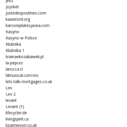
jeuz
jojobet
justedespoutines.com
kaasinonl.org
karoonpilatesjavea.com
Kasyno
Kasyno w Polsce
Klubnika
Klubnika 1
krainaekozabawek.pl
la-pepi.es
larocca.cl
ldmusical.com.mx
lets-talk-mortgages.co.uk
Lev
Lev 2
levant
Levant (1)
lifecycler.de
livingspirit.ca
lizjamieson.co.uk