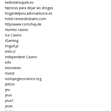
herbolarioqueti.es
hipnosis para dejar las drogas
hogardelpescadorsanturce.es
hotel-renneslesbains.com
httpswww.comchay.de
Hurmio casino
Ice Casino
IGaming
imgurl.pl
imtri.cl
Independent Casino
info
interviews
Invest
isotopegeoscience.org
Jetton
jeu
Jeux
jeux1
jeuxi