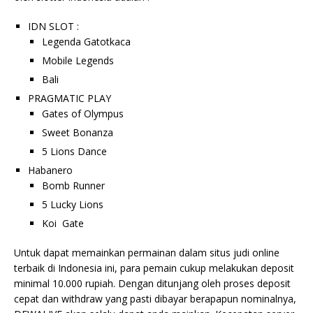
IDN SLOT :
Legenda Gatotkaca
Mobile Legends
Bali
PRAGMATIC PLAY
Gates of Olympus
Sweet Bonanza
5 Lions Dance
Habanero
Bomb Runner
5 Lucky Lions
Koi Gate
Untuk dapat memainkan permainan dalam situs judi online
terbaik di Indonesia ini, para pemain cukup melakukan deposit
minimal 10.000 rupiah. Dengan ditunjang oleh proses deposit
cepat dan withdraw yang pasti dibayar berapapun nominalnya,