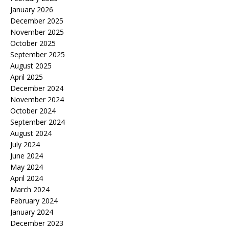
January 2026
December 2025
November 2025
October 2025
September 2025
August 2025
April 2025
December 2024
November 2024
October 2024
September 2024
August 2024
July 2024
June 2024
May 2024
April 2024
March 2024
February 2024
January 2024
December 2023