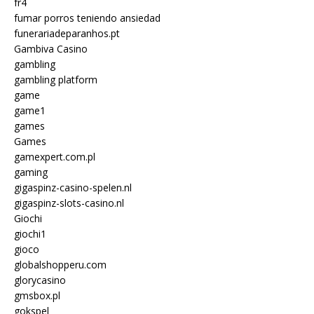
fr4
fumar porros teniendo ansiedad
funerariadeparanhos.pt
Gambiva Casino
gambling
gambling platform
game
game1
games
Games
gamexpert.com.pl
gaming
gigaspinz-casino-spelen.nl
gigaspinz-slots-casino.nl
Giochi
giochi1
gioco
globalshopperu.com
glorycasino
gmsbox.pl
gokspel