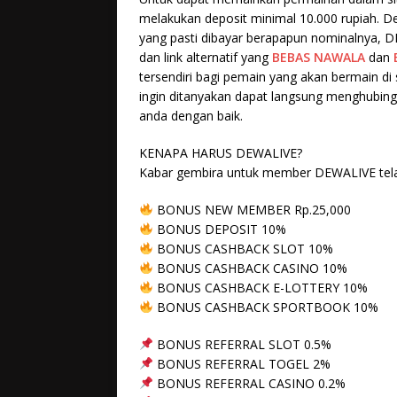
melakukan deposit minimal 10.000 rupiah. D
yang pasti dibayar berapapun nominalnya, D
dan link alternatif yang
BEBAS NAWALA
dan
tersendiri bagi pemain yang akan bermain di 
ingin ditanyakan dapat langsung menghubingi
anda dengan baik.
KENAPA HARUS DEWALIVE?
Kabar gembira untuk member DEWALIVE tela
BONUS NEW MEMBER Rp.25,000
BONUS DEPOSIT 10%
BONUS CASHBACK SLOT 10%
BONUS CASHBACK CASINO 10%
BONUS CASHBACK E-LOTTERY 10%
BONUS CASHBACK SPORTBOOK 10%
BONUS REFERRAL SLOT 0.5%
BONUS REFERRAL TOGEL 2%
BONUS REFERRAL CASINO 0.2%