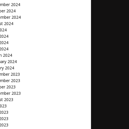
mber 2024
ber 2024
ember 2024
st 2024
2024
 2024
2024
 2024
h 2024
uary 2024
ry 2024
mber 2023
mber 2023
ber 2023
ember 2023
st 2023
2023
 2023
2023
 2023