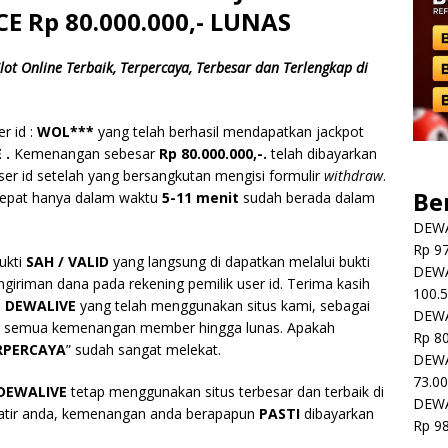
CE Rp 80.000.000,- LUNAS
Slot Online Terbaik, Terpercaya, Terbesar dan Terlengkap di
 id :
WOL***
yang telah berhasil mendapatkan jackpot
 .
Kemenangan sebesar
Rp
80.000.000
,-.
telah dibayarkan
ser id setelah yang bersangkutan mengisi formulir
withdraw
.
Be
cepat hanya dalam waktu
5-11 menit
sudah berada dalam
DEWA
Rp 9
bukti
SAH / VALID
yang langsung di dapatkan melalui bukti
DEWA
giriman dana pada rekening pemilik user id. Terima kasih
100.
a
DEWALIVE
yang telah menggunakan situs kami, sebagai
DEWA
r semua kemenangan member hingga lunas. Apakah
Rp 8
RPERCAYA
” sudah sangat melekat.
DEWA
73.0
DEWALIVE
tetap menggunakan situs terbesar dan terbaik di
DEWA
watir anda, kemenangan anda berapapun
PASTI
dibayarkan
Rp 9