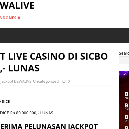
EWALIVE
 INDONESIA
 LIVE CASINO DI SICBO
Sear
0,- LUNAS
i Jackpot DEWALIVE
,
Uncategorized
0
O DICE
ICE Rp 80.000.000,- LUNAS
ERIMA PELUNASAN JACKPOT