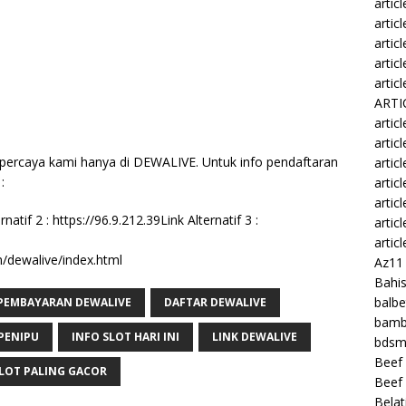
artic
artic
artic
artic
artic
ARTI
artic
artic
erpercaya kami hanya di DEWALIVE. Untuk info pendaftaran
artic
:
artic
artic
rnatif 2 : https://96.9.212.39Link Alternatif 3 :
articl
artic
m/dewalive/index.html
Az11
Bahi
balbe
 PEMBAYARAN DEWALIVE
DAFTAR DEWALIVE
bamb
PENIPU
INFO SLOT HARI INI
LINK DEWALIVE
bdsm
Beef 
LOT PALING GACOR
Beef 
Belat