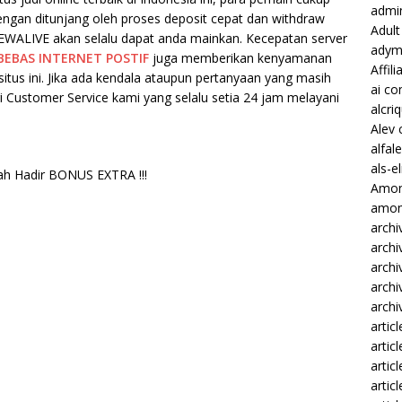
admi
engan ditunjang oleh proses deposit cepat dan withdraw
Adult
EWALIVE akan selalu dapat anda mainkan. Kecepatan server
adym
BEBAS INTERNET POSTIF
juga memberikan kenyamanan
Affili
situs ini. Jika ada kendala ataupun pertanyaan yang masih
ai c
 Customer Service kami yang selalu setia 24 jam melayani
alcri
Alev 
alfa
als-e
h Hadir BONUS EXTRA !!!
Amon
amonb
archi
archi
archi
archi
archi
articl
artic
artic
artic