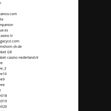
n
ainox.com
ate
ompanion
que.es
casino tr
legacyco.com
lmshorn-sh.de
bet GR
et-casino-nederland.nl
ve
ve_3
ve10
ve9
vee
e
le018
le019
le020