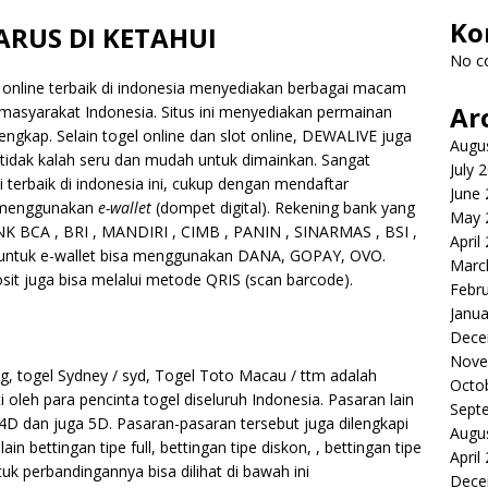
Ko
ARUS DI KETAHUI
No c
i online terbaik di indonesia menyediakan berbagai macam
Ar
 masyarakat Indonesia. Situs ini menyediakan permainan
lengkap. Selain togel online dan slot online, DEWALIVE juga
Augu
tidak kalah seru dan mudah untuk dimainkan. Sangat
July 
 terbaik di indonesia ini, cukup dengan mendaftar
June
a menggunakan
e-wallet
(dompet digital). Rekening bank yang
May 
ANK BCA , BRI , MANDIRI , CIMB , PANIN , SINARMAS , BSI ,
April
ntuk e-wallet bisa menggunakan DANA, GOPAY, OVO.
Marc
sit juga bisa melalui metode QRIS (scan barcode).
Febr
Janua
Dece
Nove
g, togel Sydney / syd, Togel Toto Macau / ttm adalah
Octo
oleh para pencinta togel diseluruh Indonesia. Pasaran lain
Sept
4D dan juga 5D. Pasaran-pasaran tersebut juga dilengkapi
Augu
n bettingan tipe full, bettingan tipe diskon, , bettingan tipe
April
tuk perbandingannya bisa dilihat di bawah ini
Dece