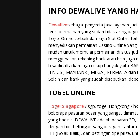
INFO DEWALIVE
YANG H
Dewalive
sebagai penyedia jasa layanan jud
jenis permainan yang sudah tidak asing bagi
Togel Online terbaik dan juga Slot Online ter
menyediakan permainan Casino Online yang 
mudah untuk memulai permainan di situs judi
menggunakan rekening bank atau bisa jug
bisa didaftarkan juga cukup banyak yaitu B
JENIUS , MAYBANK , MEGA , PERMATA dan u
Selain dari bank yang sudah disebutkan, depo
TOGEL ONLINE
Togel Singapore
/ sgp, togel Hongkong / hk
beberapa pasaran besar yang sangat diminati 
yang hadir di DEWALIVE adalah pasaran 3D, 
dengan tipe bettingan yang beragam, antara lai
BB (Bolak Balik), dan bettingan tipe prize. un