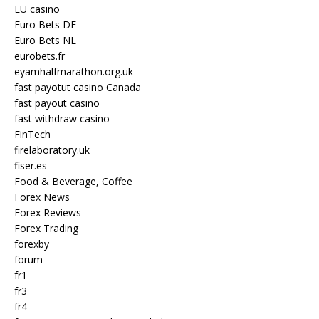
EU casino
Euro Bets DE
Euro Bets NL
eurobets.fr
eyamhalfmarathon.org.uk
fast payotut casino Canada
fast payout casino
fast withdraw casino
FinTech
firelaboratory.uk
fiser.es
Food & Beverage, Coffee
Forex News
Forex Reviews
Forex Trading
forexby
forum
fr1
fr3
fr4