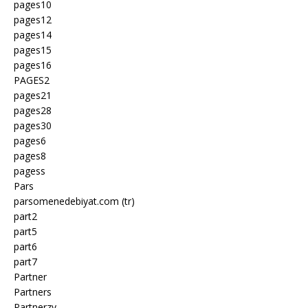
pages10
pages12
pages14
pages15
pages16
PAGES2
pages21
pages28
pages30
pages6
pages8
pagess
Pars
parsomenedebiyat.com (tr)
part2
part5
part6
part7
Partner
Partners
Partnerzy