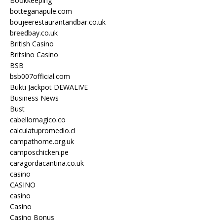
Bookkeeping
botteganapule.com
boujeerestaurantandbar.co.uk
breedbay.co.uk
British Casino
Britsino Casino
BSB
bsb007official.com
Bukti Jackpot DEWALIVE
Business News
Bust
cabellomagico.co
calculatupromedio.cl
campathome.org.uk
camposchicken.pe
caragordacantina.co.uk
casino
CASINO
casino
Casino
Casino Bonus