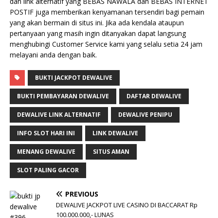
dan link alternatif yang BEBAS NAWALA dan BEBAS INTERNET
POSTIF juga memberikan kenyamanan tersendiri bagi pemain
yang akan bermain di situs ini. Jika ada kendala ataupun
pertanyaan yang masih ingin ditanyakan dapat langsung
menghubingi Customer Service kami yang selalu setia 24 jam
melayani anda dengan baik.
BUKTI JACKPOT DEWALIVE
BUKTI PEMBAYARAN DEWALIVE
DAFTAR DEWALIVE
DEWALIVE LINK ALTERNATIF
DEWALIVE PENIPU
INFO SLOT HARI INI
LINK DEWALIVE
MENANG DEWALIVE
SITUS AMAN
SLOT PALING GACOR
PREVIOUS
DEWALIVE JACKPOT LIVE CASINO DI BACCARAT Rp
100.000.000,- LUNAS