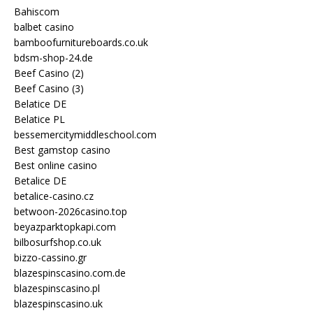
Bahiscom
balbet casino
bamboofurnitureboards.co.uk
bdsm-shop-24.de
Beef Casino (2)
Beef Casino (3)
Belatice DE
Belatice PL
bessemercitymiddleschool.com
Best gamstop casino
Best online casino
Betalice DE
betalice-casino.cz
betwoon-2026casino.top
beyazparktopkapi.com
bilbosurfshop.co.uk
bizzo-cassino.gr
blazespinscasino.com.de
blazespinscasino.pl
blazespinscasino.uk