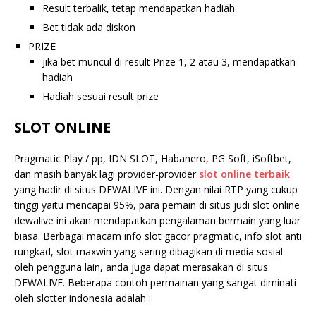
Result terbalik, tetap mendapatkan hadiah
Bet tidak ada diskon
PRIZE
Jika bet muncul di result Prize 1, 2 atau 3, mendapatkan
hadiah
Hadiah sesuai result prize
SLOT ONLINE
Pragmatic Play / pp, IDN SLOT, Habanero, PG Soft, iSoftbet,
dan masih banyak lagi provider-provider
slot online terbaik
yang hadir di situs DEWALIVE ini. Dengan nilai RTP yang cukup
tinggi yaitu mencapai 95%, para pemain di situs judi slot online
dewalive ini akan mendapatkan pengalaman bermain yang luar
biasa. Berbagai macam info slot gacor pragmatic, info slot anti
rungkad, slot maxwin yang sering dibagikan di media sosial
oleh pengguna lain, anda juga dapat merasakan di situs
DEWALIVE. Beberapa contoh permainan yang sangat diminati
oleh slotter indonesia adalah :