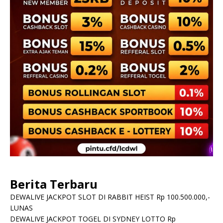
Berita Terbaru
DEWALIVE JACKPOT SLOT DI RABBIT HEIST Rp 100.500.000,-
LUNAS
DEWALIVE JACKPOT TOGEL DI SYDNEY LOTTO Rp