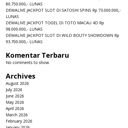
80.750.000,- LUNAS
DEWALIVE JACKPOT SLOT DI SATOSHI SPINS Rp 73.000.000,-
LUNAS
DEWALIVE JACKPOT TOGEL DI TOTO MACAU 4D Rp
98.000.000,- LUNAS
DEWALIVE JACKPOT SLOT DI WILD BOUTY SHOWDOWN Rp
93.700.000,- LUNAS
Komentar Terbaru
No comments to show.
Archives
August 2026
July 2026
June 2026
May 2026
April 2026
March 2026
February 2026
January 2026