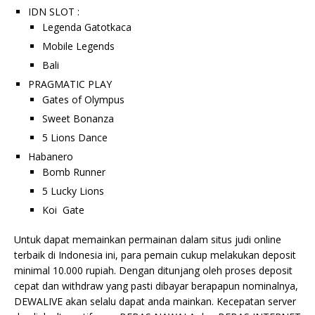
IDN SLOT :
Legenda Gatotkaca
Mobile Legends
Bali
PRAGMATIC PLAY
Gates of Olympus
Sweet Bonanza
5 Lions Dance
Habanero
Bomb Runner
5 Lucky Lions
Koi Gate
Untuk dapat memainkan permainan dalam situs judi online
terbaik di Indonesia ini, para pemain cukup melakukan deposit
minimal 10.000 rupiah. Dengan ditunjang oleh proses deposit
cepat dan withdraw yang pasti dibayar berapapun nominalnya,
DEWALIVE akan selalu dapat anda mainkan. Kecepatan server