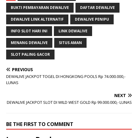
BUKTI PEMBAYARAN DEWALIVE
DAFTAR DEWALIVE
DEWALIVE LINK ALTERNATIF
DEWALIVE PENIPU
INFO SLOT HARI INI
LINK DEWALIVE
MENANG DEWALIVE
SITUS AMAN
SLOT PALING GACOR
PREVIOUS
DEWALIVE JACKPOT TOGEL DI HONGKONG POOLS Rp 74.000.000,-
LUNAS
NEXT
DEWALIVE JACKPOT SLOT DI WILD WEST GOLD Rp 99.000.000,- LUNAS
BE THE FIRST TO COMMENT