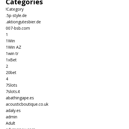
Categories
!Category
.5p-style.de
.aktiongutesbier.de
007-bsb.com
1
1Win
1Win AZ
1win tr
1xBet
2
20bet
4
7Slots
7slots.it
abathingape.es
acousticboutique.co.uk
adaly.es
admin
Adult