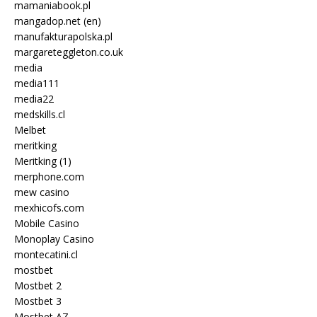
mamaniabook.pl
mangadop.net (en)
manufakturapolska.pl
margareteggleton.co.uk
media
media111
media22
medskills.cl
Melbet
meritking
Meritking (1)
merphone.com
mew casino
mexhicofs.com
Mobile Casino
Monoplay Casino
montecatini.cl
mostbet
Mostbet 2
Mostbet 3
Mostbet AZ