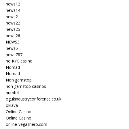
news12
news14
news2
news22
news25
news26
NEWS3
news5
news787
no KYC casino
Nomad
Nomad
Non gamstop
non gamstop casinos
numb4
ogukindustryconference.co.uk
oklava
Online Casino
Online Casino
online-vegashero.com