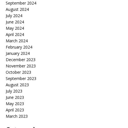
September 2024
August 2024
July 2024
June 2024
May 2024
April 2024
March 2024
February 2024
January 2024
December 2023
November 2023
October 2023
September 2023
August 2023
July 2023
June 2023
May 2023
April 2023
March 2023