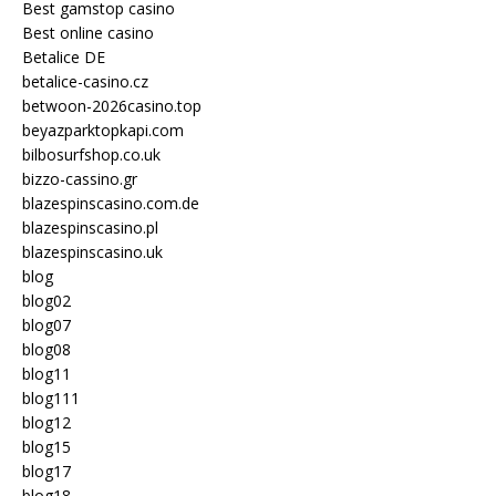
Best gamstop casino
Best online casino
Betalice DE
betalice-casino.cz
betwoon-2026casino.top
beyazparktopkapi.com
bilbosurfshop.co.uk
bizzo-cassino.gr
blazespinscasino.com.de
blazespinscasino.pl
blazespinscasino.uk
blog
blog02
blog07
blog08
blog11
blog111
blog12
blog15
blog17
blog18