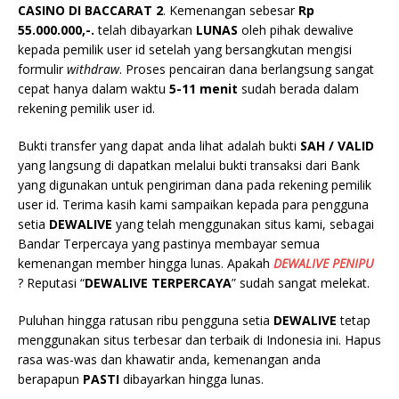
CASINO DI BACCARAT 2
. Kemenangan sebesar
Rp
55.000.000,-.
telah dibayarkan
LUNAS
oleh pihak dewalive
kepada pemilik user id setelah yang bersangkutan mengisi
formulir
withdraw
. Proses pencairan dana berlangsung sangat
cepat hanya dalam waktu
5-11 menit
sudah berada dalam
rekening pemilik user id.
Bukti transfer yang dapat anda lihat adalah bukti
SAH / VALID
yang langsung di dapatkan melalui bukti transaksi dari Bank
yang digunakan untuk pengiriman dana pada rekening pemilik
user id. Terima kasih kami sampaikan kepada para pengguna
setia
DEWALIVE
yang telah menggunakan situs kami, sebagai
Bandar Terpercaya yang pastinya membayar semua
kemenangan member hingga lunas. Apakah
DEWALIVE
PENIPU
? Reputasi “
DEWALIVE
TERPERCAYA
” sudah sangat melekat.
Puluhan hingga ratusan ribu pengguna setia
DEWALIVE
tetap
menggunakan situs terbesar dan terbaik di Indonesia ini. Hapus
rasa was-was dan khawatir anda, kemenangan anda
berapapun
PASTI
dibayarkan hingga lunas.