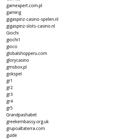
gamexpert.com.pl
gaming
gigaspinz-casino-spelen.nl
gigaspinz-slots-casino.nl
Giochi
giochi1
gioco
globalshopperu.com
glorycasino
gmsbox.pl
gokspel
gr1
gr2
gr3
gr4
gr5
Grandpashabet
greekembassy.org.uk
grupoaltaterra.com
guide