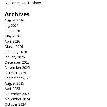
No comments to show.
Archives
August 2026
July 2026
June 2026
May 2026
April 2026
March 2026
February 2026
January 2026
December 2025
November 2025
October 2025
September 2025
August 2025
April 2025
December 2024
November 2024
October 2024