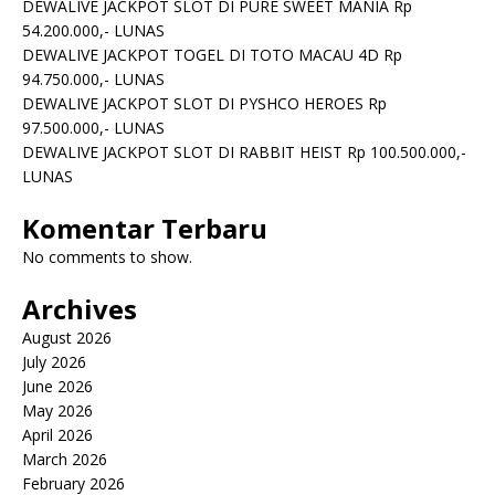
DEWALIVE JACKPOT SLOT DI PURE SWEET MANIA Rp
54.200.000,- LUNAS
DEWALIVE JACKPOT TOGEL DI TOTO MACAU 4D Rp
94.750.000,- LUNAS
DEWALIVE JACKPOT SLOT DI PYSHCO HEROES Rp
97.500.000,- LUNAS
DEWALIVE JACKPOT SLOT DI RABBIT HEIST Rp 100.500.000,-
LUNAS
Komentar Terbaru
No comments to show.
Archives
August 2026
July 2026
June 2026
May 2026
April 2026
March 2026
February 2026