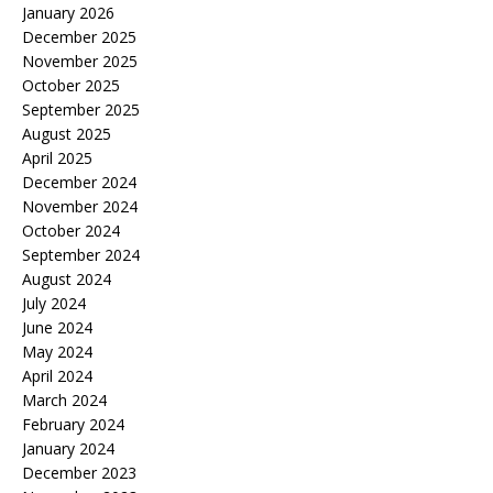
January 2026
December 2025
November 2025
October 2025
September 2025
August 2025
April 2025
December 2024
November 2024
October 2024
September 2024
August 2024
July 2024
June 2024
May 2024
April 2024
March 2024
February 2024
January 2024
December 2023