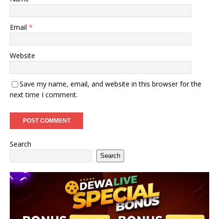
Email
*
Website
Save my name, email, and website in this browser for the
next time I comment.
Search
Search