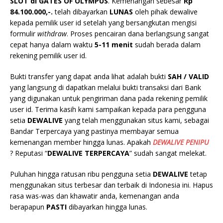
SLOT di GATES OF OLYMPUS
. Kemenangan sebesar
Rp
84.100.000,-.
telah dibayarkan
LUNAS
oleh pihak dewalive
kepada pemilik user id setelah yang bersangkutan mengisi
formulir
withdraw
. Proses pencairan dana berlangsung sangat
cepat hanya dalam waktu
5-11 menit
sudah berada dalam
rekening pemilik user id.
Bukti transfer yang dapat anda lihat adalah bukti
SAH / VALID
yang langsung di dapatkan melalui bukti transaksi dari Bank
yang digunakan untuk pengiriman dana pada rekening pemilik
user id. Terima kasih kami sampaikan kepada para pengguna
setia
DEWALIVE
yang telah menggunakan situs kami, sebagai
Bandar Terpercaya yang pastinya membayar semua
kemenangan member hingga lunas. Apakah
DEWALIVE
PENIPU
? Reputasi “
DEWALIVE
TERPERCAYA
” sudah sangat melekat.
Puluhan hingga ratusan ribu pengguna setia
DEWALIVE
tetap
menggunakan situs terbesar dan terbaik di Indonesia ini. Hapus
rasa was-was dan khawatir anda, kemenangan anda
berapapun
PASTI
dibayarkan hingga lunas.