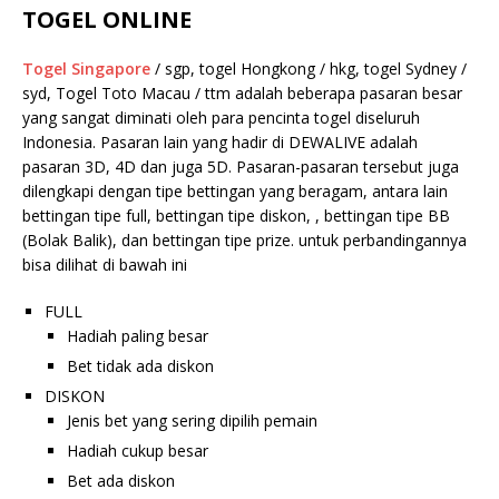
TOGEL ONLINE
Togel Singapore
/ sgp, togel Hongkong / hkg, togel Sydney /
syd, Togel Toto Macau / ttm adalah beberapa pasaran besar
yang sangat diminati oleh para pencinta togel diseluruh
Indonesia. Pasaran lain yang hadir di DEWALIVE adalah
pasaran 3D, 4D dan juga 5D. Pasaran-pasaran tersebut juga
dilengkapi dengan tipe bettingan yang beragam, antara lain
bettingan tipe full, bettingan tipe diskon, , bettingan tipe BB
(Bolak Balik), dan bettingan tipe prize. untuk perbandingannya
bisa dilihat di bawah ini
FULL
Hadiah paling besar
Bet tidak ada diskon
DISKON
Jenis bet yang sering dipilih pemain
Hadiah cukup besar
Bet ada diskon