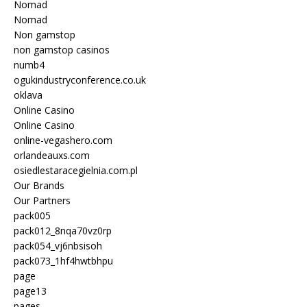
Nomad
Nomad
Non gamstop
non gamstop casinos
numb4
ogukindustryconference.co.uk
oklava
Online Casino
Online Casino
online-vegashero.com
orlandeauxs.com
osiedlestaracegielnia.com.pl
Our Brands
Our Partners
pack005
pack012_8nqa70vz0rp
pack054_vj6nbsisoh
pack073_1hf4hwtbhpu
page
page13
pages