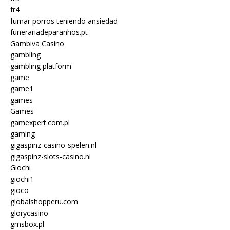
fr4
fumar porros teniendo ansiedad
funerariadeparanhos.pt
Gambiva Casino
gambling
gambling platform
game
game1
games
Games
gamexpert.com.pl
gaming
gigaspinz-casino-spelen.nl
gigaspinz-slots-casino.nl
Giochi
giochi1
gioco
globalshopperu.com
glorycasino
gmsbox.pl