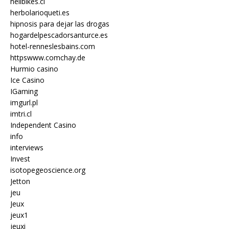
hellbikes.cl
herbolarioqueti.es
hipnosis para dejar las drogas
hogardelpescadorsanturce.es
hotel-renneslesbains.com
httpswww.comchay.de
Hurmio casino
Ice Casino
IGaming
imgurl.pl
imtri.cl
Independent Casino
info
interviews
Invest
isotopegeoscience.org
Jetton
jeu
Jeux
jeux1
jeuxi