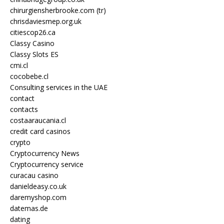
chirurgiensherbrooke.com (tr)
chrisdaviesmep.org.uk
citiescop26.ca
Classy Casino
Classy Slots ES
cmi.cl
cocobebe.cl
Consulting services in the UAE
contact
contacts
costaaraucania.cl
credit card casinos
crypto
Cryptocurrency News
Cryptocurrency service
curacau casino
danieldeasy.co.uk
daremyshop.com
datemas.de
dating