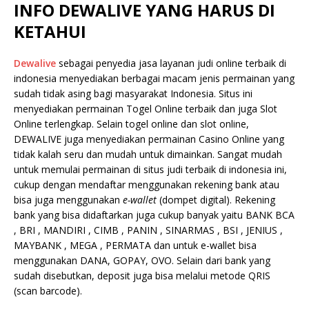
INFO DEWALIVE
YANG HARUS DI
KETAHUI
Dewalive
sebagai penyedia jasa layanan judi online terbaik di
indonesia menyediakan berbagai macam jenis permainan yang
sudah tidak asing bagi masyarakat Indonesia. Situs ini
menyediakan permainan Togel Online terbaik dan juga Slot
Online terlengkap. Selain togel online dan slot online,
DEWALIVE juga menyediakan permainan Casino Online yang
tidak kalah seru dan mudah untuk dimainkan. Sangat mudah
untuk memulai permainan di situs judi terbaik di indonesia ini,
cukup dengan mendaftar menggunakan rekening bank atau
bisa juga menggunakan
e-wallet
(dompet digital). Rekening
bank yang bisa didaftarkan juga cukup banyak yaitu BANK BCA
, BRI , MANDIRI , CIMB , PANIN , SINARMAS , BSI , JENIUS ,
MAYBANK , MEGA , PERMATA dan untuk e-wallet bisa
menggunakan DANA, GOPAY, OVO. Selain dari bank yang
sudah disebutkan, deposit juga bisa melalui metode QRIS
(scan barcode).