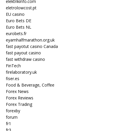
elektrikinfo.com
eletrolowcost.pt
EU casino
Euro Bets DE
Euro Bets NL
eurobets.fr
eyamhalfmarathon.org.uk
fast payotut casino Canada
fast payout casino
fast withdraw casino
FinTech
firelaboratory.uk
fiser.es
Food & Beverage, Coffee
Forex News
Forex Reviews
Forex Trading
forexby
forum
fr1
fr3