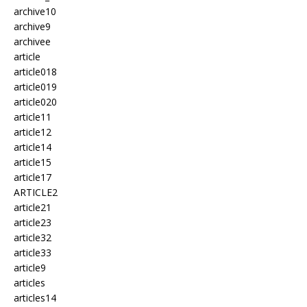
archive10
archive9
archivee
article
article018
article019
article020
article11
article12
article14
article15
article17
ARTICLE2
article21
article23
article32
article33
article9
articles
articles14