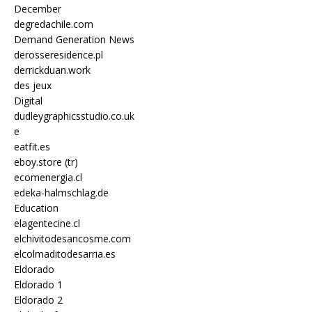
December
degredachile.com
Demand Generation News
derosseresidence.pl
derrickduan.work
des jeux
Digital
dudleygraphicsstudio.co.uk
e
eatfit.es
eboy.store (tr)
ecomenergia.cl
edeka-halmschlag.de
Education
elagentecine.cl
elchivitodesancosme.com
elcolmaditodesarria.es
Eldorado
Eldorado 1
Eldorado 2