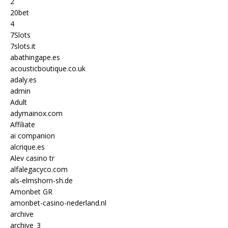
2
20bet
4
7Slots
7slots.it
abathingape.es
acousticboutique.co.uk
adaly.es
admin
Adult
adymainox.com
Affiliate
ai companion
alcrique.es
Alev casino tr
alfalegacyco.com
als-elmshorn-sh.de
Amonbet GR
amonbet-casino-nederland.nl
archive
archive_3