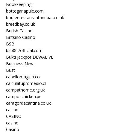
Bookkeeping
botteganapule.com
boujeerestaurantandbar.co.uk
breedbay.co.uk
British Casino
Britsino Casino
BSB
bsb007official.com
Bukti Jackpot DEWALIVE
Business News
Bust
cabellomagico.co
calculatupromedio.cl
campathome.org.uk
camposchicken.pe
caragordacantina.co.uk
casino
CASINO
casino
Casino