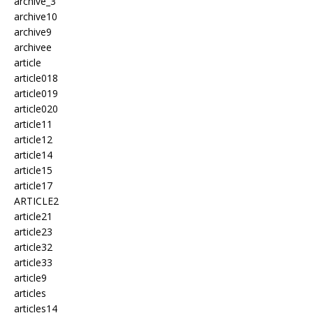
archive_3
archive10
archive9
archivee
article
article018
article019
article020
article11
article12
article14
article15
article17
ARTICLE2
article21
article23
article32
article33
article9
articles
articles14