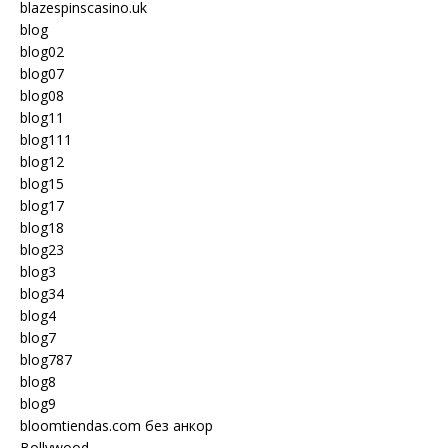
blazespinscasino.uk
blog
blog02
blog07
blog08
blog11
blog111
blog12
blog15
blog17
blog18
blog23
blog3
blog34
blog4
blog7
blog787
blog8
blog9
bloomtiendas.com без анкор
Bollywood