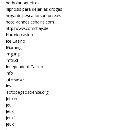
herbolarioqueti.es
hipnosis para dejar las drogas
hogardelpescadorsanturce.es
hotel-renneslesbains.com
httpswww.comchay.de
Hurmio casino
Ice Casino
IGaming
imgurl.pl
imtri.cl
Independent Casino
info
interviews
Invest
isotopegeoscience.org
Jetton
jeu
Jeux
jeux1
jeuxi