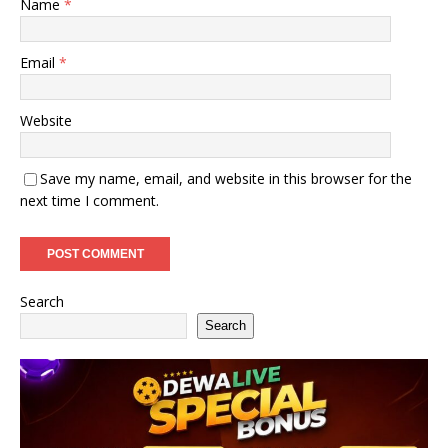
Name
*
Email
*
Website
Save my name, email, and website in this browser for the
next time I comment.
Search
Search