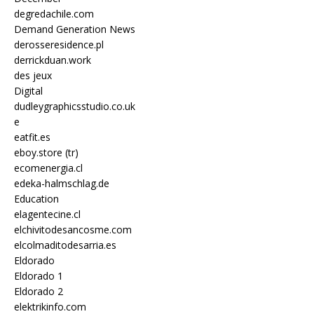
degredachile.com
Demand Generation News
derosseresidence.pl
derrickduan.work
des jeux
Digital
dudleygraphicsstudio.co.uk
e
eatfit.es
eboy.store (tr)
ecomenergia.cl
edeka-halmschlag.de
Education
elagentecine.cl
elchivitodesancosme.com
elcolmaditodesarria.es
Eldorado
Eldorado 1
Eldorado 2
elektrikinfo.com