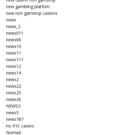
new gambling platfom
new non gamstop casinos
news
news_2
news011
news06
news10
news11
news111
news12
news14
news2
news22
news25
news26
NEWS3
news5
news787
no KYC casino
Nomad