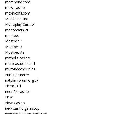
merphone.com
mew casino
mexhicofs.com
Mobile Casino
Monoplay Casino
montecatini.cl
mostbet
Mostbet 2
Mostbet 3
Mostbet AZ
mrthrills casino
municasablanca.cl
murobeachclub.es
Nasi partnerzy
natplanforum.org.uk
Neon54 1
neon54.casino
New
New Casino
new casino gamstop
new casino non gamstop