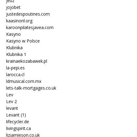
jeuz
jojobet
justedespoutines.com
kaasinonl.org
karoonpilatesjavea.com
Kasyno
Kasyno w Polsce
Klubnika
Klubnika 1
krainaekozabawek.pl
la-pepi.es
larocca.cl
ldmusical.com.mx
lets-talk-mortgages.co.uk
Lev
Lev 2
levant
Levant (1)
lifecycler.de
livingspirit.ca
lizjamieson.co.uk