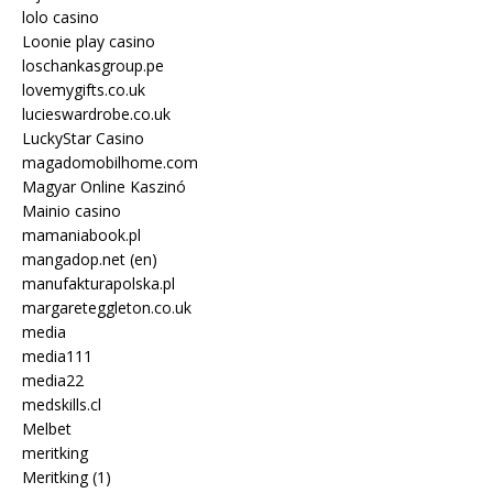
lolo casino
Loonie play casino
loschankasgroup.pe
lovemygifts.co.uk
lucieswardrobe.co.uk
LuckyStar Casino
magadomobilhome.com
Magyar Online Kaszinó
Mainio casino
mamaniabook.pl
mangadop.net (en)
manufakturapolska.pl
margareteggleton.co.uk
media
media111
media22
medskills.cl
Melbet
meritking
Meritking (1)