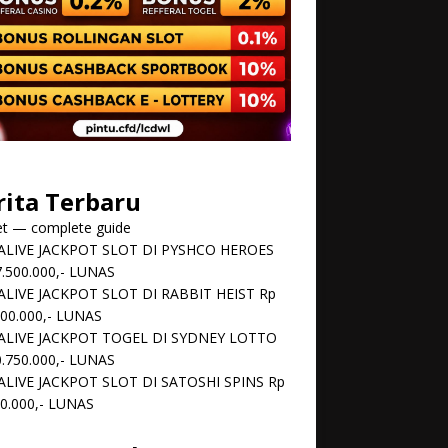
rita Terbaru
et — complete guide
LIVE JACKPOT SLOT DI PYSHCO HEROES
7.500.000,- LUNAS
LIVE JACKPOT SLOT DI RABBIT HEIST Rp
500.000,- LUNAS
LIVE JACKPOT TOGEL DI SYDNEY LOTTO
0.750.000,- LUNAS
LIVE JACKPOT SLOT DI SATOSHI SPINS Rp
00.000,- LUNAS