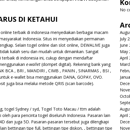
Ko
No c
ARUS DI KETAHUI
Ar
i online terbaik di indonesia menyediakan berbagai macam
Augu
 masyarakat Indonesia. Situs ini menyediakan permainan
July 
lengkap. Selain togel online dan slot online, DEWALIVE juga
June
tidak kalah seru dan mudah untuk dimainkan. Sangat
May 
 terbaik di indonesia ini, cukup dengan mendaftar
April
a menggunakan
e-wallet
(dompet digital). Rekening bank yang
Marc
ANK BCA , BRI , MANDIRI , CIMB , PANIN , SINARMAS , BSI ,
Febr
ntuk e-wallet bisa menggunakan DANA, GOPAY, OVO.
Janua
sit juga bisa melalui metode QRIS (scan barcode).
Dece
Nove
Octo
Sept
g, togel Sydney / syd, Togel Toto Macau / ttm adalah
Augu
oleh para pencinta togel diseluruh Indonesia. Pasaran lain
April
4D dan juga 5D. Pasaran-pasaran tersebut juga dilengkapi
Dece
n bettingan tipe full, bettingan tipe diskon, , bettingan tipe
Nove