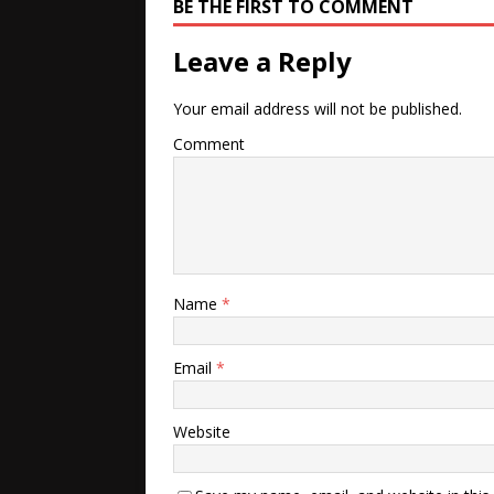
BE THE FIRST TO COMMENT
Leave a Reply
Your email address will not be published.
Comment
Name
*
Email
*
Website