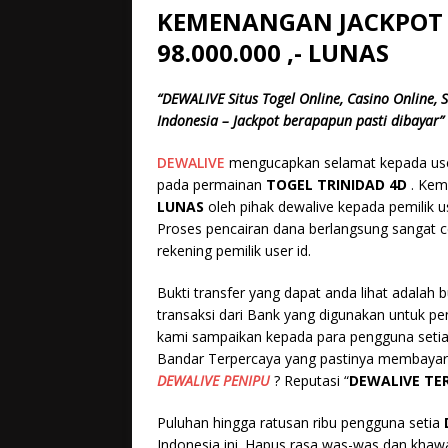
KEMENANGAN
JACKPOT
98.000.000 ,- LUNAS
“
DEWALIVE
Situs Togel Online, Casino Online, 
Indonesia – Jackpot berapapun pasti dibayar”
DEWALIVE
mengucapkan selamat kepada use
pada permainan
TOGEL TRINIDAD 4D
. Kem
LUNAS
oleh pihak dewalive kepada pemilik u
Proses pencairan dana berlangsung sangat 
rekening pemilik user id.
Bukti transfer yang dapat anda lihat adalah 
transaksi dari Bank yang digunakan untuk pen
kami sampaikan kepada para pengguna seti
Bandar Terpercaya yang pastinya membaya
DEWALIVE
PENIPU
? Reputasi “
DEWALIVE
TE
Puluhan hingga ratusan ribu pengguna setia
Indonesia ini. Hapus rasa was-was dan kha