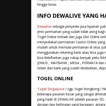
hingga lunas.
INFO DEWALIVE
YANG H
Dewalive
sebagai penyedia jasa layanan jud
jenis permainan yang sudah tidak asing bagi
Togel Online terbaik dan juga Slot Online ter
menyediakan permainan Casino Online yang 
mudah untuk memulai permainan di situs judi
menggunakan rekening bank atau bisa jug
bisa didaftarkan juga cukup banyak yaitu B
JENIUS , MAYBANK , MEGA , PERMATA dan u
Selain dari bank yang sudah disebutkan, depo
TOGEL ONLINE
Togel Singapore
/ sgp, togel Hongkong / hk
beberapa pasaran besar yang sangat diminati 
yang hadir di DEWALIVE adalah pasaran 3D, 
dengan tipe bettingan yang beragam, antara lai