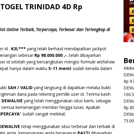
 TOGEL TRINIDAD 4D Rp
Slot Online Terbaik, Terpercaya, Terbesar dan Terlengkap di
r id :
K3L***
yang telah berhasil mendapatkan jackpot
enangan sebesar
Rp 98.000.000 ,-.
telah dibayarkan
Be
ser id setelah yang bersangkutan mengisi formulir
withdraw
.
Kikib
cepat hanya dalam waktu
5-11 menit
sudah berada dalam
DEWA
Rp 9
bukti
SAH / VALID
yang langsung di dapatkan melalui bukti
DEWA
giriman dana pada rekening pemilik user id. Terima kasih
100.
a
DEWALIVE
yang telah menggunakan situs kami, sebagai
DEWA
r semua kemenangan member hingga lunas. Apakah
Rp 8
RPERCAYA
” sudah sangat melekat.
DEWA
73.0
DEWALIVE
tetap menggunakan situs terbesar dan terbaik di
watir anda, kemenangan anda berapapun
PASTI
dibayarkan