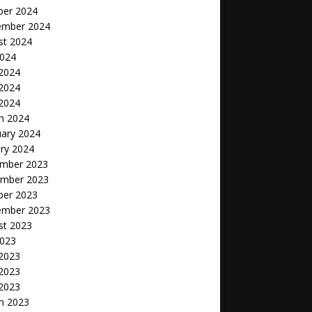
ber 2024
ember 2024
st 2024
2024
 2024
2024
 2024
h 2024
uary 2024
ry 2024
mber 2023
mber 2023
ber 2023
ember 2023
st 2023
2023
 2023
2023
 2023
h 2023