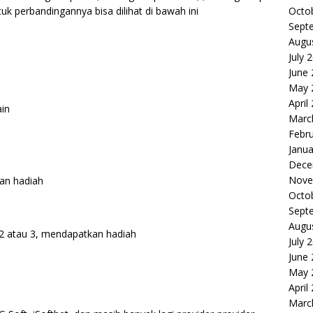
tuk perbandingannya bisa dilihat di bawah ini
Octo
Sept
Augu
July 
June
May 
April
ain
Marc
Febr
Janua
Dece
Nove
kan hadiah
Octo
Sept
Augu
1, 2 atau 3, mendapatkan hadiah
July 
June
May 
April
Marc