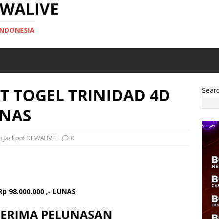
EWALIVE
 INDONESIA
T TOGEL TRINIDAD 4D
Sear
UNAS
i Jackpot DEWALIVE
0
Rp 98.000.000 ,- LUNAS
NERIMA PELUNASAN