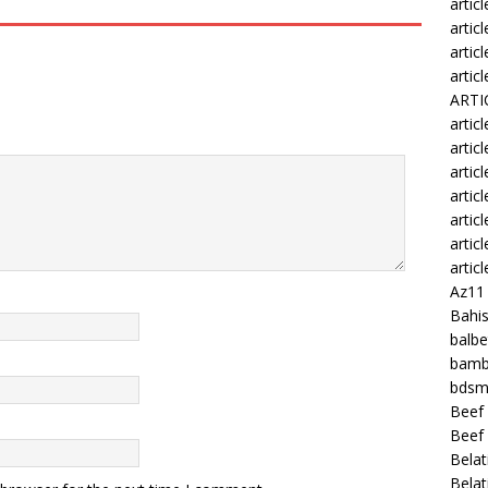
artic
artic
artic
artic
ARTI
artic
artic
artic
artic
artic
articl
artic
Az11
Bahi
balbe
bamb
bdsm
Beef 
Beef 
Belat
Belat