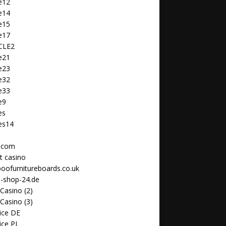
le12
le14
le15
le17
CLE2
le21
le23
le32
le33
le9
es
les14
scom
t casino
oofurnitureboards.co.uk
-shop-24.de
Casino (2)
Casino (3)
ice DE
ice PL