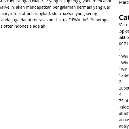
LIVE ini. Dengan nilai RTP yang cukup tinggi yaitu mencapai
Marc
dewalive ini akan mendapatkan pengalaman bermain yang luar
tic, info slot anti rungkad, slot maxwin yang sering
Ca
n, anda juga dapat merasakan di situs DEWALIVE. Beberapa
!Cate
lotter indonesia adalah :
.5p-s
.akti
007-
1
1Win
1Win
1win 
1xBe
2
20be
4
7Slot
7slots
abath
acous
adaly