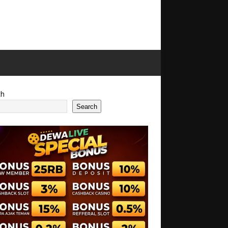
ch
Search