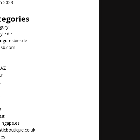
h 2023
tegories
gory
tyle.de
ongutesbier.de
bsb.com
 AZ
tr
t
t
s
.it
ingape.es
ticboutique.co.uk
.es