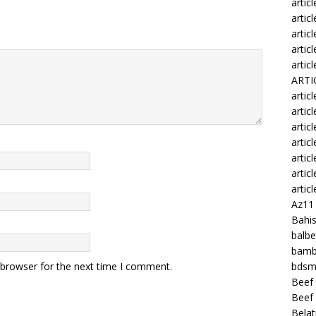
artic
artic
artic
artic
artic
ARTI
artic
artic
artic
artic
artic
articl
artic
Az11
Bahi
balbe
bamb
 browser for the next time I comment.
bdsm
Beef 
Beef 
Belat