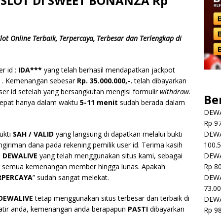
 SLOT DI SWEET BONANZA Rp
Slot Online Terbaik, Terpercaya, Terbesar dan Terlengkap di
r id :
IDA***
yang telah berhasil mendapatkan jackpot
A
. Kemenangan sebesar
Rp. 35.000.000,-.
telah dibayarkan
ser id setelah yang bersangkutan mengisi formulir
withdraw
.
Be
cepat hanya dalam waktu
5-11 menit
sudah berada dalam
DEWA
Rp 9
bukti
SAH / VALID
yang langsung di dapatkan melalui bukti
DEWA
giriman dana pada rekening pemilik user id. Terima kasih
100.
a
DEWALIVE
yang telah menggunakan situs kami, sebagai
DEWA
r semua kemenangan member hingga lunas. Apakah
Rp 8
RPERCAYA
” sudah sangat melekat.
DEWA
73.0
DEWALIVE
tetap menggunakan situs terbesar dan terbaik di
DEWA
watir anda, kemenangan anda berapapun
PASTI
dibayarkan
Rp 9