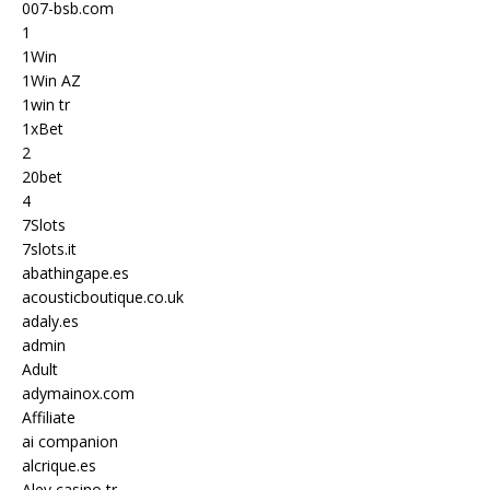
007-bsb.com
1
1Win
1Win AZ
1win tr
1xBet
2
20bet
4
7Slots
7slots.it
abathingape.es
acousticboutique.co.uk
adaly.es
admin
Adult
adymainox.com
Affiliate
ai companion
alcrique.es
Alev casino tr