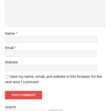
Name
*
Email
*
Website
Save my name, email, and website in this browser for the
next time I comment.
Search