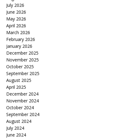
July 2026
June 2026
May 2026
April 2026
March 2026
February 2026
January 2026
December 2025
November 2025
October 2025
September 2025
August 2025
April 2025
December 2024
November 2024
October 2024
September 2024
August 2024
July 2024
June 2024