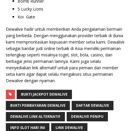
Bomb Runner
5 Lucky Lions
Koi Gate
Dewalive hadir untuk memberikan Anda pengalaman bermain
yang berbeda. Dengan menggunakan provider terbaik di dunia
kami memprioritaskan kepuasan member setia kami. Dewalive
sebagai bandar judi online terbaik di Asia memiliki permainan
terlengkap seperti misalnya togel, slot, bola, casino, dan
berbagai jenis permainan lainnya. Kami juga selalu
menyediakan link alternatif untuk para pemain dan member
setia kami agar dapat selalu mengakses situs permainan
Dewalive dengan nyaman.
BUKTI JACKPOT DEWALIVE
BUKTI PEMBAYARAN DEWALIVE
DAFTAR DEWALIVE
DEWALIVE LINK ALTERNATIF
DEWALIVE PENIPU
INFO SLOT HARI INI
LINK DEWALIVE