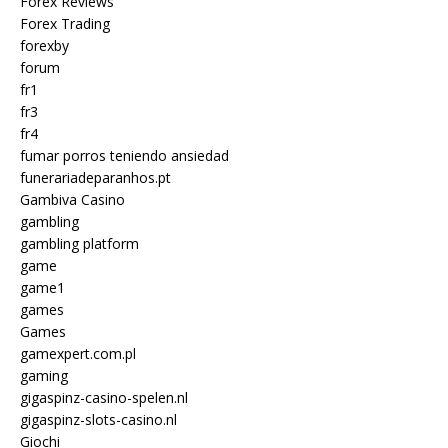
Forex Reviews
Forex Trading
forexby
forum
fr1
fr3
fr4
fumar porros teniendo ansiedad
funerariadeparanhos.pt
Gambiva Casino
gambling
gambling platform
game
game1
games
Games
gamexpert.com.pl
gaming
gigaspinz-casino-spelen.nl
gigaspinz-slots-casino.nl
Giochi