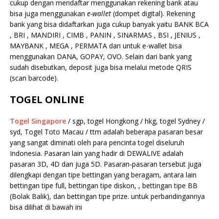
cukup dengan mendaftar menggunakan rekening bank atau
bisa juga menggunakan
e-wallet
(dompet digital). Rekening
bank yang bisa didaftarkan juga cukup banyak yaitu BANK BCA
, BRI , MANDIRI , CIMB , PANIN , SINARMAS , BSI , JENIUS ,
MAYBANK , MEGA , PERMATA dan untuk e-wallet bisa
menggunakan DANA, GOPAY, OVO. Selain dari bank yang
sudah disebutkan, deposit juga bisa melalui metode QRIS
(scan barcode).
TOGEL ONLINE
Togel Singapore
/ sgp, togel Hongkong / hkg, togel Sydney /
syd, Togel Toto Macau / ttm adalah beberapa pasaran besar
yang sangat diminati oleh para pencinta togel diseluruh
Indonesia. Pasaran lain yang hadir di DEWALIVE adalah
pasaran 3D, 4D dan juga 5D. Pasaran-pasaran tersebut juga
dilengkapi dengan tipe bettingan yang beragam, antara lain
bettingan tipe full, bettingan tipe diskon, , bettingan tipe BB
(Bolak Balik), dan bettingan tipe prize. untuk perbandingannya
bisa dilihat di bawah ini