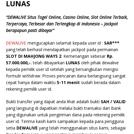
LUNAS
“
DEWALIVE
Situs Togel Online, Casino Online, Slot Online Terbaik,
Terpercaya, Terbesar dan Terlengkap di Indonesia – Jackpot
berapapun pasti dibayar”
DEWALIVE
mengucapkan selamat kepada user id :
SAR***
yang telah berhasil mendapatkan jackpot pada permainan
SLOT DI MAHJONG WAYS 2
. Kemenangan sebesar
Rp.
57.000.000,-.
telah dibayarkan
LUNAS
oleh pihak dewalive
kepada pemilik user id setelah yang bersangkutan mengisi
formulir
withdraw
. Proses pencairan dana berlangsung sangat
cepat hanya dalam waktu
5-11 menit
sudah berada dalam
rekening pemilik user id.
Bukti transfer yang dapat anda lihat adalah bukti
SAH / VALID
yang langsung di dapatkan melalui bukti transaksi dari Bank
yang digunakan untuk pengiriman dana pada rekening pemilik
user id. Terima kasih kami sampaikan kepada para pengguna
setia
DEWALIVE
yang telah menggunakan situs kami, sebagai