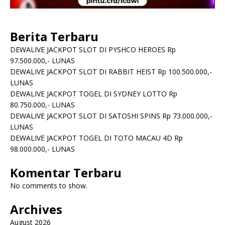
Berita Terbaru
DEWALIVE JACKPOT SLOT DI PYSHCO HEROES Rp
97.500.000,- LUNAS
DEWALIVE JACKPOT SLOT DI RABBIT HEIST Rp 100.500.000,-
LUNAS
DEWALIVE JACKPOT TOGEL DI SYDNEY LOTTO Rp
80.750.000,- LUNAS
DEWALIVE JACKPOT SLOT DI SATOSHI SPINS Rp 73.000.000,-
LUNAS
DEWALIVE JACKPOT TOGEL DI TOTO MACAU 4D Rp
98.000.000,- LUNAS
Komentar Terbaru
No comments to show.
Archives
August 2026