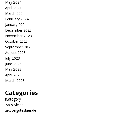
May 2024
April 2024
March 2024
February 2024
January 2024
December 2023
November 2023
October 2023
September 2023
August 2023
July 2023
June 2023
May 2023
April 2023
March 2023
Categories
!Category
.5p-style.de
.aktiongutesbier.de