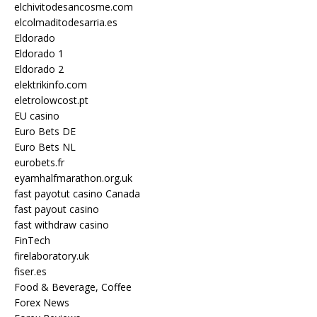
elchivitodesancosme.com
elcolmaditodesarria.es
Eldorado
Eldorado 1
Eldorado 2
elektrikinfo.com
eletrolowcost.pt
EU casino
Euro Bets DE
Euro Bets NL
eurobets.fr
eyamhalfmarathon.org.uk
fast payotut casino Canada
fast payout casino
fast withdraw casino
FinTech
firelaboratory.uk
fiser.es
Food & Beverage, Coffee
Forex News