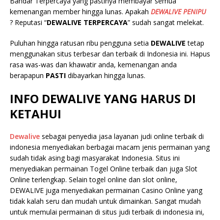
Bandar Terpercaya yang pastinya membayar semua
kemenangan member hingga lunas. Apakah
DEWALIVE
PENIPU
? Reputasi “
DEWALIVE
TERPERCAYA
” sudah sangat melekat.
Puluhan hingga ratusan ribu pengguna setia
DEWALIVE
tetap
menggunakan situs terbesar dan terbaik di Indonesia ini. Hapus
rasa was-was dan khawatir anda, kemenangan anda
berapapun
PASTI
dibayarkan hingga lunas.
INFO DEWALIVE
YANG HARUS DI
KETAHUI
Dewalive
sebagai penyedia jasa layanan judi online terbaik di
indonesia menyediakan berbagai macam jenis permainan yang
sudah tidak asing bagi masyarakat Indonesia. Situs ini
menyediakan permainan Togel Online terbaik dan juga Slot
Online terlengkap. Selain togel online dan slot online,
DEWALIVE juga menyediakan permainan Casino Online yang
tidak kalah seru dan mudah untuk dimainkan. Sangat mudah
untuk memulai permainan di situs judi terbaik di indonesia ini,