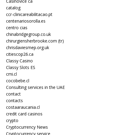
Casinovice ca
catalog
ccr-clinicareabilitacao.pt
centenariosorolla.es
centro cias
chinabridgegroup.co.uk
chirurgiensherbrooke.com (tr)
chrisdaviesmep.org.uk
citiescop26.ca
Classy Casino
Classy Slots ES
cmi.cl
cocobebe.cl
Consulting services in the UAE
contact
contacts
costaaraucania.cl
credit card casinos
crypto
Cryptocurrency News
Cryptocurrency service