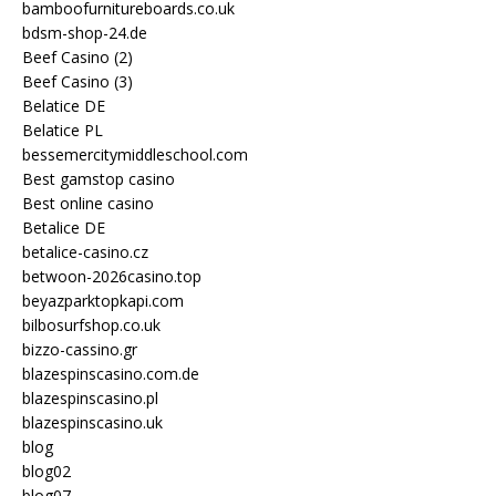
bamboofurnitureboards.co.uk
bdsm-shop-24.de
Beef Casino (2)
Beef Casino (3)
Belatice DE
Belatice PL
bessemercitymiddleschool.com
Best gamstop casino
Best online casino
Betalice DE
betalice-casino.cz
betwoon-2026casino.top
beyazparktopkapi.com
bilbosurfshop.co.uk
bizzo-cassino.gr
blazespinscasino.com.de
blazespinscasino.pl
blazespinscasino.uk
blog
blog02
blog07