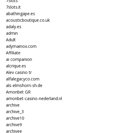
7Slots
7slots.it
abathingape.es
acousticboutique.co.uk
adaly.es
admin
Adult
adymainox.com
Affiliate
ai companion
alcrique.es
Alev casino tr
alfalegacyco.com
als-elmshorn-sh.de
Amonbet GR
amonbet-casino-nederland.nl
archive
archive_3
archive10
archive9
archivee