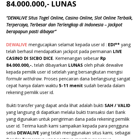
84.000.000,- LUNAS
“
DEWALIVE
Situs Togel Online, Casino Online, Slot Online Terbaik,
Terpercaya, Terbesar dan Terlengkap di Indonesia – Jackpot
berapapun pasti dibayar”
DEWALIVE
mengucapkan selamat kepada user id :
EDI**
yang
telah berhasil mendapatkan jackpot pada permainan
LIVE
CASINO DI SICBO DICE
. Kemenangan sebesar
Rp
84.000.000
,-.
telah dibayarkan
LUNAS
oleh pihak dewalive
kepada pemilik user id setelah yang bersangkutan mengisi
formulir
withdraw
. Proses pencairan dana berlangsung sangat
cepat hanya dalam waktu
5-11 menit
sudah berada dalam
rekening pemilik user id.
Bukti transfer yang dapat anda lihat adalah bukti
SAH / VALID
yang langsung di dapatkan melalui bukti transaksi dari Bank
yang digunakan untuk pengiriman dana pada rekening pemilik
user id. Terima kasih kami sampaikan kepada para pengguna
setia
DEWALIVE
yang telah menggunakan situs kami, sebagai