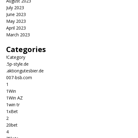
August 2023
July 2023
June 2023
May 2023
April 2023
March 2023
Categories
!Category
.5p-style.de
.aktiongutesbier.de
007-bsb.com
1
1Win
1Win AZ
1win tr
1xBet
2
20bet
4