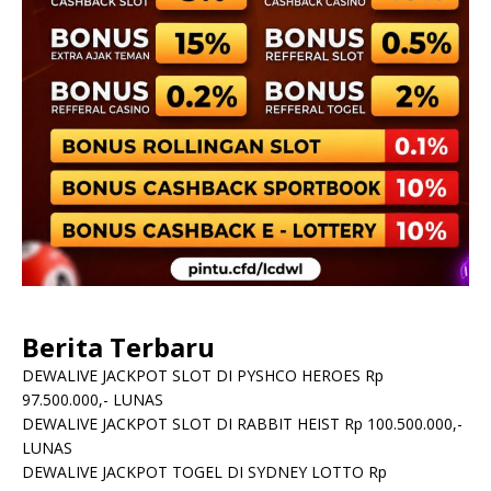
Berita Terbaru
DEWALIVE JACKPOT SLOT DI PYSHCO HEROES Rp
97.500.000,- LUNAS
DEWALIVE JACKPOT SLOT DI RABBIT HEIST Rp 100.500.000,-
LUNAS
DEWALIVE JACKPOT TOGEL DI SYDNEY LOTTO Rp