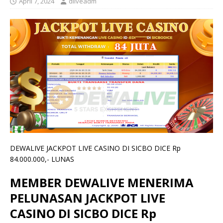
April 7, 2024
dliveadm
DEWALIVE JACKPOT LIVE CASINO DI SICBO DICE Rp
84.000.000,- LUNAS
MEMBER DEWALIVE MENERIMA
PELUNASAN JACKPOT LIVE
CASINO DI SICBO DICE Rp