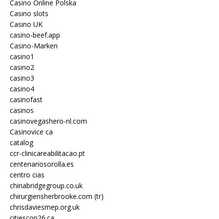
Casino Online Polska
Casino slots
Casino UK
casino-beef.app
Casino-Marken
casino1
casino2
casino3
casino4
casinofast
casinos
casinovegashero-nl.com
Casinovice ca
catalog
ccr-clinicareabilitacao.pt
centenariosorolla.es
centro cias
chinabridgegroup.co.uk
chirurgiensherbrooke.com (tr)
chrisdaviesmep.org.uk
citiescop26.ca