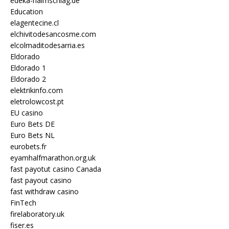
edeka-halmschlag.de
Education
elagentecine.cl
elchivitodesancosme.com
elcolmaditodesarria.es
Eldorado
Eldorado 1
Eldorado 2
elektrikinfo.com
eletrolowcost.pt
EU casino
Euro Bets DE
Euro Bets NL
eurobets.fr
eyamhalfmarathon.org.uk
fast payotut casino Canada
fast payout casino
fast withdraw casino
FinTech
firelaboratory.uk
fiser.es