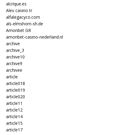
alcrique.es
Alev casino tr
alfalegacyco.com
als-elmshorn-sh.de
Amonbet GR
amonbet-casino-nederland.nl
archive
archive_3
archive10
archive9
archivee
article
article018
article019
article020
article11
article12
article14
article15
article17