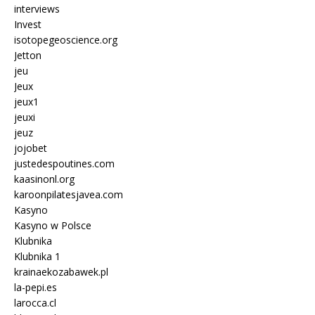
interviews
Invest
isotopegeoscience.org
Jetton
jeu
Jeux
jeux1
jeuxi
jeuz
jojobet
justedespoutines.com
kaasinonl.org
karoonpilatesjavea.com
Kasyno
Kasyno w Polsce
Klubnika
Klubnika 1
krainaekozabawek.pl
la-pepi.es
larocca.cl