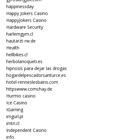
happinessday
Happy Jokers Casino
HappyJokers Casino
Hardware Security
harlemgym.cl
hautarzt-rw.de
Health
hellbikes.cl
herbolarioqueti.es
hipnosis para dejar las drogas
hogardelpescadorsanturce.es
hotel-renneslesbains.com
httpswww.comchay.de
Hurmio casino
Ice Casino
IGaming
imgurl.pl
imtri.cl
Independent Casino
info