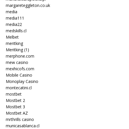
margareteggleton.co.uk
media
media111
media22
medskills.cl
Melbet
meritking
Meritking (1)
merphone.com
mew casino
mexhicofs.com
Mobile Casino
Monoplay Casino
montecatini.cl
mostbet
Mostbet 2
Mostbet 3
Mostbet AZ
mrthrills casino
municasablanca.cl