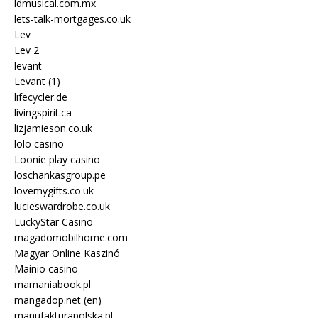
ldmusical.com.mx
lets-talk-mortgages.co.uk
Lev
Lev 2
levant
Levant (1)
lifecycler.de
livingspirit.ca
lizjamieson.co.uk
lolo casino
Loonie play casino
loschankasgroup.pe
lovemygifts.co.uk
lucieswardrobe.co.uk
LuckyStar Casino
magadomobilhome.com
Magyar Online Kaszinó
Mainio casino
mamaniabook.pl
mangadop.net (en)
manufakturapolska.pl