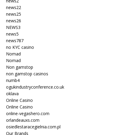
news2
news22
news25
news26
NEWS3
news5
news787
no KYC casino
Nomad
Nomad
Non gamstop
non gamstop casinos
numb4
ogukindustryconference.co.uk
oklava
Online Casino
Online Casino
online-vegashero.com
orlandeauxs.com
osiedlestaracegielnia.com.pl
Our Brands