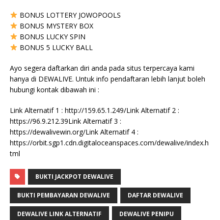
BONUS LOTTERY JOWOPOOLS
BONUS MYSTERY BOX
BONUS LUCKY SPIN
BONUS 5 LUCKY BALL
Ayo segera daftarkan diri anda pada situs terpercaya kami
hanya di DEWALIVE. Untuk info pendaftaran lebih lanjut boleh
hubungi kontak dibawah ini :
Link Alternatif 1 : http://159.65.1.249/Link Alternatif 2 :
https://96.9.212.39Link Alternatif 3 :
https://dewalivewin.org/Link Alternatif 4 :
https://orbit.sgp1.cdn.digitaloceanspaces.com/dewalive/index.h
tml
BUKTI JACKPOT DEWALIVE
BUKTI PEMBAYARAN DEWALIVE
DAFTAR DEWALIVE
DEWALIVE LINK ALTERNATIF
DEWALIVE PENIPU