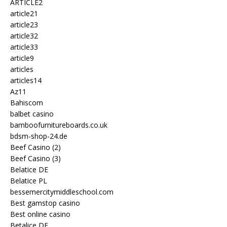
ARTICLE2
article21
article23
article32
article33
article9
articles
articles14
Az11
Bahiscom
balbet casino
bamboofurnitureboards.co.uk
bdsm-shop-24.de
Beef Casino (2)
Beef Casino (3)
Belatice DE
Belatice PL
bessemercitymiddleschool.com
Best gamstop casino
Best online casino
Betalice DE