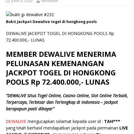
June 6, 2023
dliveadm
Bukti Jackpot Dewalive togel di hongkong pools
DEWALIVE JACKPOT TOGEL DI HONGKONG POOLS Rp
72.400.000,- LUNAS
MEMBER DEWALIVE MENERIMA
PELUNASAN KEMENANGAN
JACKPOT TOGEL DI HONGKONG
POOLS Rp 72.400.000,- LUNAS
“
DEWALIVE
Situs Togel Online, Casino Online, Slot Online Terbaik,
Terpercaya, Terbesar dan Terlengkap di Indonesia – Jackpot
berapapun pasti dibayar”
DEWALIVE
mengucapkan selamat kepada user id :
TAH***
yang telah berhasil mendapatkan jackpot pada permainan
LIVE