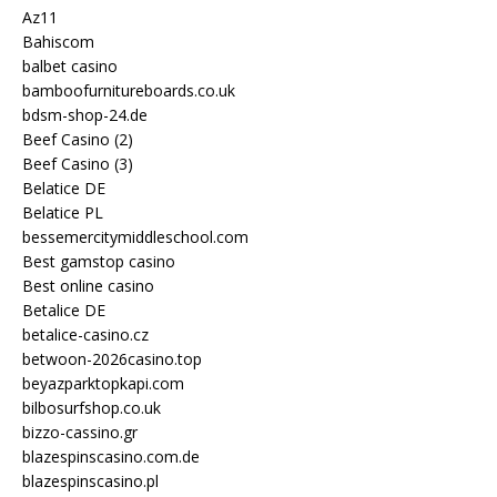
Az11
Bahiscom
balbet casino
bamboofurnitureboards.co.uk
bdsm-shop-24.de
Beef Casino (2)
Beef Casino (3)
Belatice DE
Belatice PL
bessemercitymiddleschool.com
Best gamstop casino
Best online casino
Betalice DE
betalice-casino.cz
betwoon-2026casino.top
beyazparktopkapi.com
bilbosurfshop.co.uk
bizzo-cassino.gr
blazespinscasino.com.de
blazespinscasino.pl