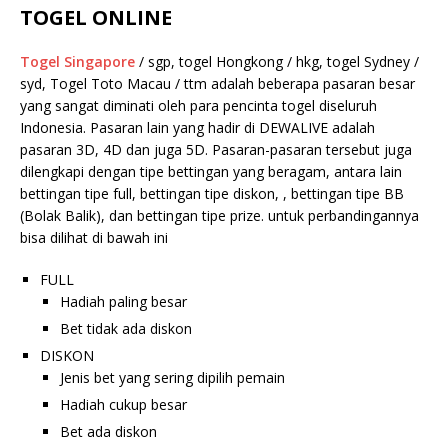
TOGEL ONLINE
Togel Singapore
/ sgp, togel Hongkong / hkg, togel Sydney /
syd, Togel Toto Macau / ttm adalah beberapa pasaran besar
yang sangat diminati oleh para pencinta togel diseluruh
Indonesia. Pasaran lain yang hadir di DEWALIVE adalah
pasaran 3D, 4D dan juga 5D. Pasaran-pasaran tersebut juga
dilengkapi dengan tipe bettingan yang beragam, antara lain
bettingan tipe full, bettingan tipe diskon, , bettingan tipe BB
(Bolak Balik), dan bettingan tipe prize. untuk perbandingannya
bisa dilihat di bawah ini
FULL
Hadiah paling besar
Bet tidak ada diskon
DISKON
Jenis bet yang sering dipilih pemain
Hadiah cukup besar
Bet ada diskon