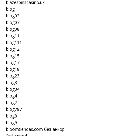
blazespinscasino.uk
blog
blog02
blog07
blog08
blog11
blog111
blog12
blog15
blog17
blog18
blog23
blog3
blog34
blog4
blog7
blog787
blog8
blog9
bloomtiendas.com без анкор
Bollywood