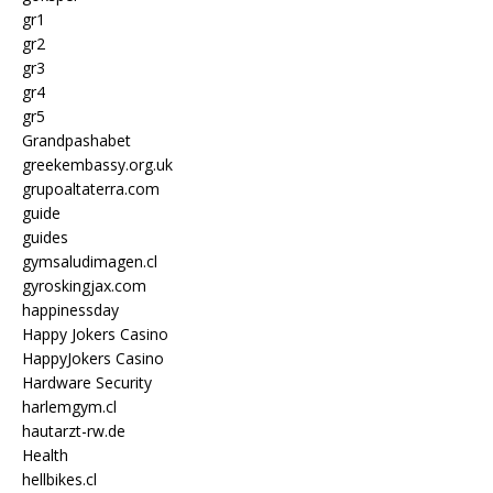
gr1
gr2
gr3
gr4
gr5
Grandpashabet
greekembassy.org.uk
grupoaltaterra.com
guide
guides
gymsaludimagen.cl
gyroskingjax.com
happinessday
Happy Jokers Casino
HappyJokers Casino
Hardware Security
harlemgym.cl
hautarzt-rw.de
Health
hellbikes.cl