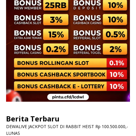
Berita Terbaru
DEWALIVE JACKPOT SLOT DI RABBIT HEIST Rp 100.500.000,-
LUNAS