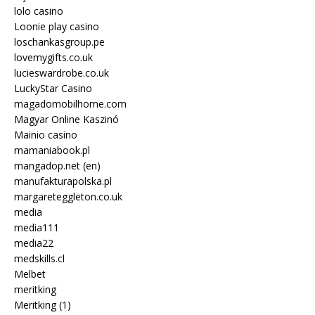
lolo casino
Loonie play casino
loschankasgroup.pe
lovemygifts.co.uk
lucieswardrobe.co.uk
LuckyStar Casino
magadomobilhome.com
Magyar Online Kaszinó
Mainio casino
mamaniabook.pl
mangadop.net (en)
manufakturapolska.pl
margareteggleton.co.uk
media
media111
media22
medskills.cl
Melbet
meritking
Meritking (1)