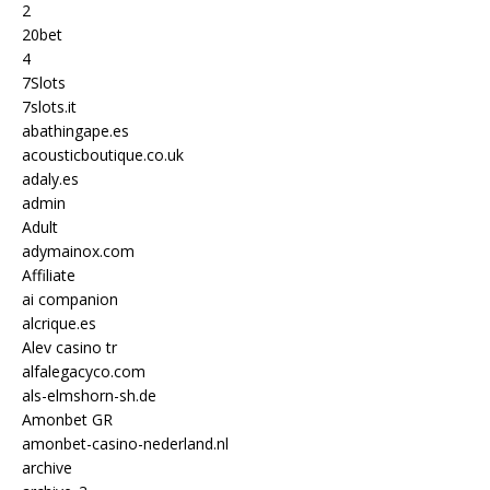
2
20bet
4
7Slots
7slots.it
abathingape.es
acousticboutique.co.uk
adaly.es
admin
Adult
adymainox.com
Affiliate
ai companion
alcrique.es
Alev casino tr
alfalegacyco.com
als-elmshorn-sh.de
Amonbet GR
amonbet-casino-nederland.nl
archive