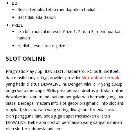
BB
Result terbalik, tetap mendapatkan hadiah
Bet tidak ada diskon
PRIZE
Jika bet muncul di result Prize 1, 2 atau 3, mendapatkan
hadiah
Hadiah sesuai result prize
SLOT ONLINE
Pragmatic Play / pp, IDN SLOT, Habanero, PG Soft, iSoftbet,
dan masih banyak lagi provider-provider
slot online terbaik
yang hadir di situs DEWALIVE ini. Dengan nilai RTP yang cukup
tinggi yaitu mencapai 95%, para pemain di situs judi slot online
dewalive ini akan mendapatkan pengalaman bermain yang luar
biasa. Berbagai macam info slot gacor pragmatic, info slot anti
rungkad, slot maxwin yang sering dibagikan di media sosial
oleh pengguna lain, anda juga dapat merasakan di situs
DEWALIVE. Beberapa contoh permainan yang sangat diminati
oleh slotter indonesia adalah :