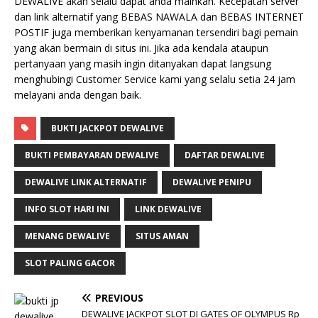
DEWALIVE akan selalu dapat anda mainkan. Kecepatan server
dan link alternatif yang BEBAS NAWALA dan BEBAS INTERNET
POSTIF juga memberikan kenyamanan tersendiri bagi pemain
yang akan bermain di situs ini. Jika ada kendala ataupun
pertanyaan yang masih ingin ditanyakan dapat langsung
menghubingi Customer Service kami yang selalu setia 24 jam
melayani anda dengan baik.
BUKTI JACKPOT DEWALIVE
BUKTI PEMBAYARAN DEWALIVE
DAFTAR DEWALIVE
DEWALIVE LINK ALTERNATIF
DEWALIVE PENIPU
INFO SLOT HARI INI
LINK DEWALIVE
MENANG DEWALIVE
SITUS AMAN
SLOT PALING GACOR
PREVIOUS
DEWALIVE JACKPOT SLOT DI GATES OF OLYMPUS Rp