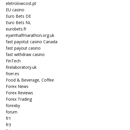
eletrolowcost.pt
EU casino
Euro Bets DE
Euro Bets NL
eurobets.fr
eyamhalfmarathon.org.uk
fast payotut casino Canada
fast payout casino
fast withdraw casino
FinTech
firelaboratory.uk
fiser.es
Food & Beverage, Coffee
Forex News
Forex Reviews
Forex Trading
forexby
forum
fr1
fr3