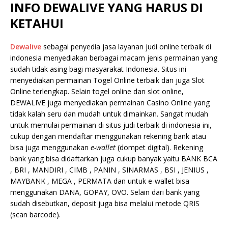
INFO DEWALIVE
YANG HARUS DI
KETAHUI
Dewalive
sebagai penyedia jasa layanan judi online terbaik di
indonesia menyediakan berbagai macam jenis permainan yang
sudah tidak asing bagi masyarakat Indonesia. Situs ini
menyediakan permainan Togel Online terbaik dan juga Slot
Online terlengkap. Selain togel online dan slot online,
DEWALIVE juga menyediakan permainan Casino Online yang
tidak kalah seru dan mudah untuk dimainkan. Sangat mudah
untuk memulai permainan di situs judi terbaik di indonesia ini,
cukup dengan mendaftar menggunakan rekening bank atau
bisa juga menggunakan
e-wallet
(dompet digital). Rekening
bank yang bisa didaftarkan juga cukup banyak yaitu BANK BCA
, BRI , MANDIRI , CIMB , PANIN , SINARMAS , BSI , JENIUS ,
MAYBANK , MEGA , PERMATA dan untuk e-wallet bisa
menggunakan DANA, GOPAY, OVO. Selain dari bank yang
sudah disebutkan, deposit juga bisa melalui metode QRIS
(scan barcode).