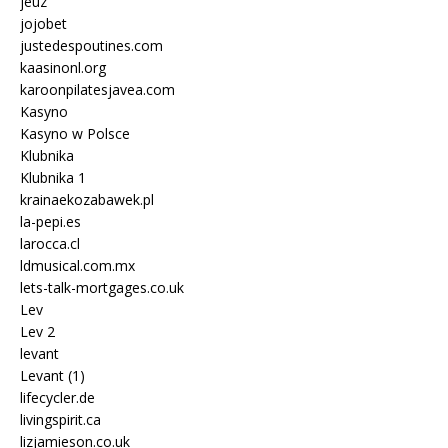
jeuz
jojobet
justedespoutines.com
kaasinonl.org
karoonpilatesjavea.com
Kasyno
Kasyno w Polsce
Klubnika
Klubnika 1
krainaekozabawek.pl
la-pepi.es
larocca.cl
ldmusical.com.mx
lets-talk-mortgages.co.uk
Lev
Lev 2
levant
Levant (1)
lifecycler.de
livingspirit.ca
lizjamieson.co.uk