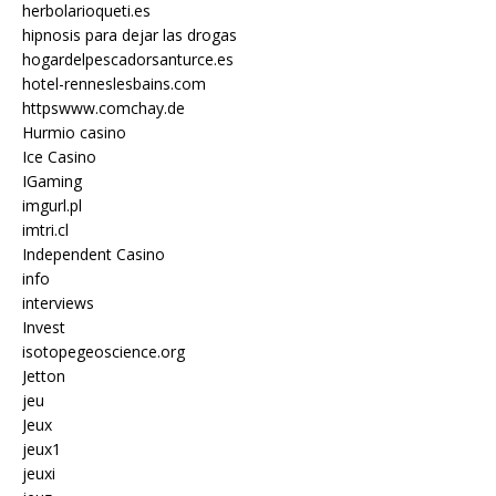
herbolarioqueti.es
hipnosis para dejar las drogas
hogardelpescadorsanturce.es
hotel-renneslesbains.com
httpswww.comchay.de
Hurmio casino
Ice Casino
IGaming
imgurl.pl
imtri.cl
Independent Casino
info
interviews
Invest
isotopegeoscience.org
Jetton
jeu
Jeux
jeux1
jeuxi