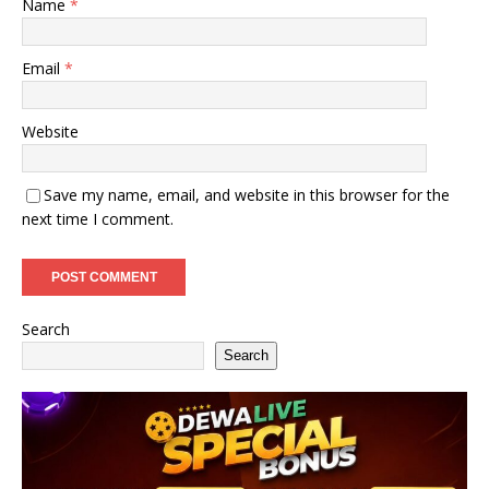
Name
*
Email
*
Website
Save my name, email, and website in this browser for the
next time I comment.
Search
Search