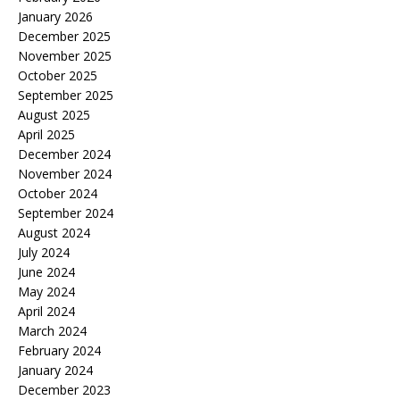
January 2026
December 2025
November 2025
October 2025
September 2025
August 2025
April 2025
December 2024
November 2024
October 2024
September 2024
August 2024
July 2024
June 2024
May 2024
April 2024
March 2024
February 2024
January 2024
December 2023