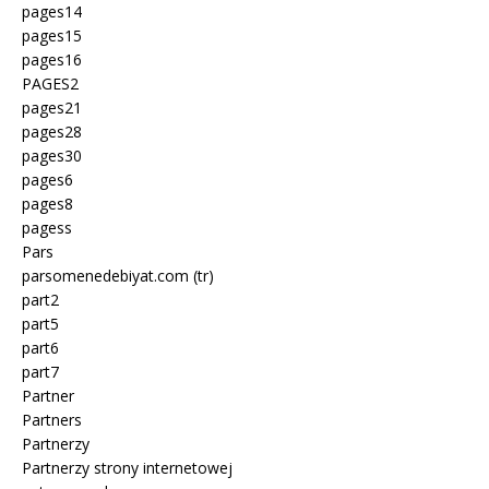
pages14
pages15
pages16
PAGES2
pages21
pages28
pages30
pages6
pages8
pagess
Pars
parsomenedebiyat.com (tr)
part2
part5
part6
part7
Partner
Partners
Partnerzy
Partnerzy strony internetowej