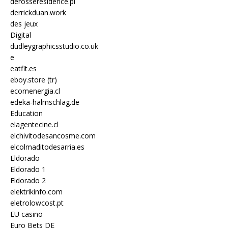
derosseresidence.pl
derrickduan.work
des jeux
Digital
dudleygraphicsstudio.co.uk
e
eatfit.es
eboy.store (tr)
ecomenergia.cl
edeka-halmschlag.de
Education
elagentecine.cl
elchivitodesancosme.com
elcolmaditodesarria.es
Eldorado
Eldorado 1
Eldorado 2
elektrikinfo.com
eletrolowcost.pt
EU casino
Euro Bets DE