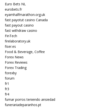
Euro Bets NL
eurobets.fr
eyamhalfmarathon.org.uk
fast payotut casino Canada
fast payout casino
fast withdraw casino
FinTech
firelaboratory.uk
fiser.es
Food & Beverage, Coffee
Forex News
Forex Reviews
Forex Trading
forexby
forum
fr1
fr3
fr4
fumar porros teniendo ansiedad
funerariadeparanhos.pt