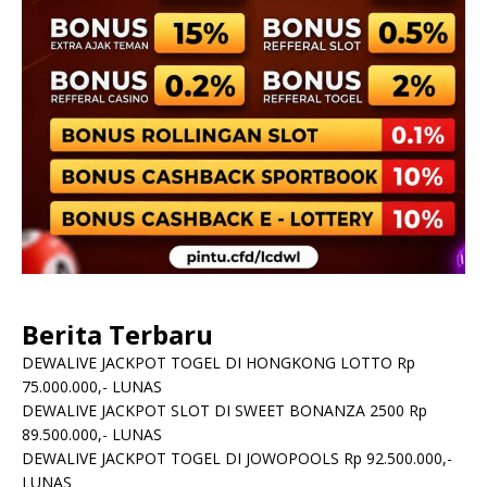
Berita Terbaru
DEWALIVE JACKPOT TOGEL DI HONGKONG LOTTO Rp
75.000.000,- LUNAS
DEWALIVE JACKPOT SLOT DI SWEET BONANZA 2500 Rp
89.500.000,- LUNAS
DEWALIVE JACKPOT TOGEL DI JOWOPOOLS Rp 92.500.000,-
LUNAS