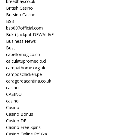
breedbay.co.uk
British Casino
Britsino Casino
BSB
bsb007official.com
Bukti Jackpot DEWALIVE
Business News
Bust
cabellomagico.co
calculatupromedio.cl
campathome.org.uk
camposchicken.pe
caragordacantina.co.uk
casino
CASINO
casino
Casino
Casino Bonus
Casino DE
Casino Free Spins
Casino Online Polska