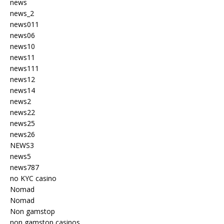
news
news_2
news011
news06
news10
news11
news111
news12
news14
news2
news22
news25
news26
NEWS3
news5
news787
no KYC casino
Nomad
Nomad
Non gamstop
non gamstop casinos