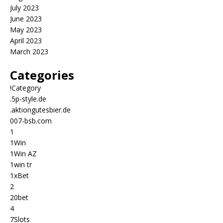
July 2023
June 2023
May 2023
April 2023
March 2023
Categories
!Category
.5p-style.de
.aktiongutesbier.de
007-bsb.com
1
1Win
1Win AZ
1win tr
1xBet
2
20bet
4
7Slots