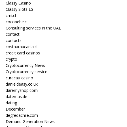
Classy Casino
Classy Slots ES
cmi.cl
cocobebe.cl
Consulting services in the UAE
contact
contacts
costaaraucania.cl
credit card casinos
crypto
Cryptocurrency News
Cryptocurrency service
curacau casino
danieldeasy.co.uk
daremyshop.com
datemas.de
dating
December
degredachile.com
Demand Generation News