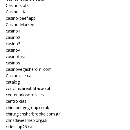
Casino slots
Casino UK
casino-beef.app
Casino-Marken
casino1
casino2
casino3
casino4
casinofast
casinos
casinovegashero-nl.com
Casinovice ca
catalog
ccr-clinicareabilitacao.pt
centenariosorolla.es
centro cias
chinabridgegroup.co.uk
chirurgiensherbrooke.com (tr)
chrisdaviesmep.org.uk
citiescop26.ca