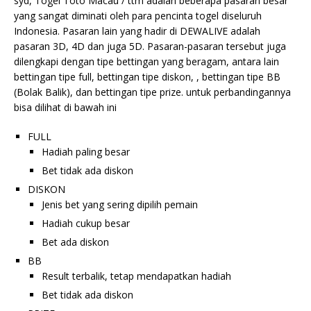
syd, Togel Toto Macau / ttm adalah beberapa pasaran besar
yang sangat diminati oleh para pencinta togel diseluruh
Indonesia. Pasaran lain yang hadir di DEWALIVE adalah
pasaran 3D, 4D dan juga 5D. Pasaran-pasaran tersebut juga
dilengkapi dengan tipe bettingan yang beragam, antara lain
bettingan tipe full, bettingan tipe diskon, , bettingan tipe BB
(Bolak Balik), dan bettingan tipe prize. untuk perbandingannya
bisa dilihat di bawah ini
FULL
Hadiah paling besar
Bet tidak ada diskon
DISKON
Jenis bet yang sering dipilih pemain
Hadiah cukup besar
Bet ada diskon
BB
Result terbalik, tetap mendapatkan hadiah
Bet tidak ada diskon