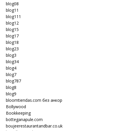
blog08
blog11
blog111
blog12
blog15
blog17
blog18
blog23
blog3
blog34
blog4
blog7
blog787
blog8
blog9
bloomtiendas.com без анкор
Bollywood
Bookkeeping
botteganapule.com
boujeerestaurantandbar.co.uk