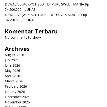
DEWALIVE JACKPOT SLOT DI PURE SWEET MANIA Rp
54.200.000,- LUNAS
DEWALIVE JACKPOT TOGEL DI TOTO MACAU 4D Rp
94.750.000,- LUNAS
Komentar Terbaru
No comments to show.
Archives
August 2026
July 2026
June 2026
May 2026
April 2026
March 2026
February 2026
January 2026
December 2025
November 2025