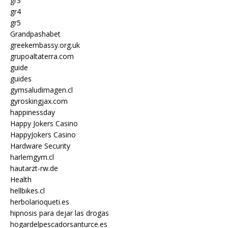
gr3
gr4
gr5
Grandpashabet
greekembassy.org.uk
grupoaltaterra.com
guide
guides
gymsaludimagen.cl
gyroskingjax.com
happinessday
Happy Jokers Casino
HappyJokers Casino
Hardware Security
harlemgym.cl
hautarzt-rw.de
Health
hellbikes.cl
herbolarioqueti.es
hipnosis para dejar las drogas
hogardelpescadorsanturce.es