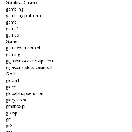
Gambiva Casino
gambling
gambling platform
game
game1
games
Games
gamexpert.com.pl
gaming
gigaspinz-casino-spelen.nl
gigaspinz-slots-casino.nl
Giochi
giochi1
gioco
globalshopperu.com
glorycasino
gmsbox.pl
gokspel
gr1
gr2