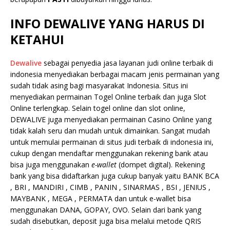
INFO DEWALIVE
YANG HARUS DI
KETAHUI
Dewalive
sebagai penyedia jasa layanan judi online terbaik di
indonesia menyediakan berbagai macam jenis permainan yang
sudah tidak asing bagi masyarakat Indonesia. Situs ini
menyediakan permainan Togel Online terbaik dan juga Slot
Online terlengkap. Selain togel online dan slot online,
DEWALIVE juga menyediakan permainan Casino Online yang
tidak kalah seru dan mudah untuk dimainkan. Sangat mudah
untuk memulai permainan di situs judi terbaik di indonesia ini,
cukup dengan mendaftar menggunakan rekening bank atau
bisa juga menggunakan
e-wallet
(dompet digital). Rekening
bank yang bisa didaftarkan juga cukup banyak yaitu BANK BCA
, BRI , MANDIRI , CIMB , PANIN , SINARMAS , BSI , JENIUS ,
MAYBANK , MEGA , PERMATA dan untuk e-wallet bisa
menggunakan DANA, GOPAY, OVO. Selain dari bank yang
sudah disebutkan, deposit juga bisa melalui metode QRIS