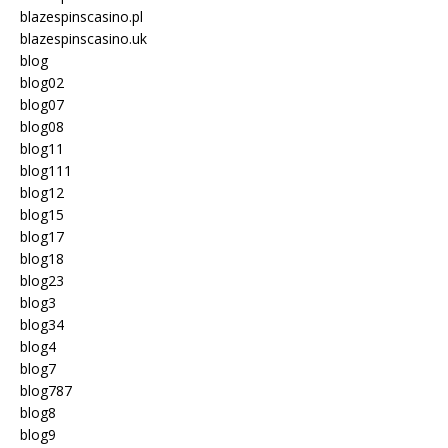
blazespinscasino.pl
blazespinscasino.uk
blog
blog02
blog07
blog08
blog11
blog111
blog12
blog15
blog17
blog18
blog23
blog3
blog34
blog4
blog7
blog787
blog8
blog9