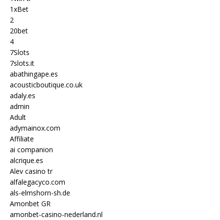
1xBet
2
20bet
4
7Slots
7slots.it
abathingape.es
acousticboutique.co.uk
adaly.es
admin
Adult
adymainox.com
Affiliate
ai companion
alcrique.es
Alev casino tr
alfalegacyco.com
als-elmshorn-sh.de
Amonbet GR
amonbet-casino-nederland.nl