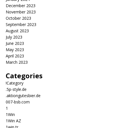
December 2023
November 2023
October 2023
September 2023
August 2023
July 2023
June 2023
May 2023
April 2023
March 2023
Categories
!Category
.5p-style.de
.aktiongutesbier.de
007-bsb.com
1
1Win
1Win AZ
1win tr