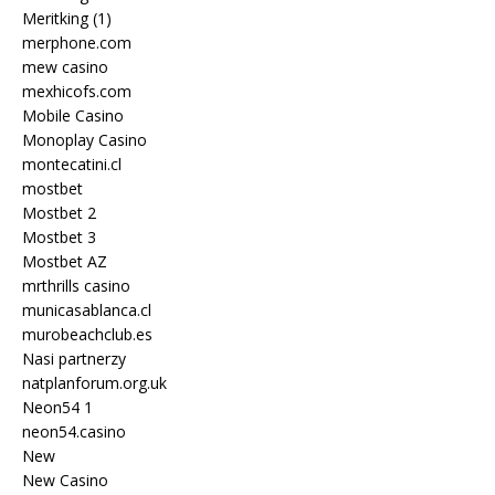
Meritking (1)
merphone.com
mew casino
mexhicofs.com
Mobile Casino
Monoplay Casino
montecatini.cl
mostbet
Mostbet 2
Mostbet 3
Mostbet AZ
mrthrills casino
municasablanca.cl
murobeachclub.es
Nasi partnerzy
natplanforum.org.uk
Neon54 1
neon54.casino
New
New Casino