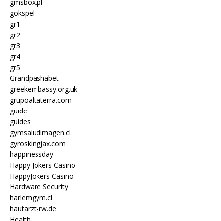
gmsbox.pl
gokspel
gr1
gr2
gr3
gr4
gr5
Grandpashabet
greekembassy.org.uk
grupoaltaterra.com
guide
guides
gymsaludimagen.cl
gyroskingjax.com
happinessday
Happy Jokers Casino
HappyJokers Casino
Hardware Security
harlemgym.cl
hautarzt-rw.de
Health