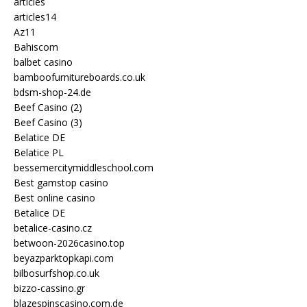
articles
articles14
Az11
Bahiscom
balbet casino
bamboofurnitureboards.co.uk
bdsm-shop-24.de
Beef Casino (2)
Beef Casino (3)
Belatice DE
Belatice PL
bessemercitymiddleschool.com
Best gamstop casino
Best online casino
Betalice DE
betalice-casino.cz
betwoon-2026casino.top
beyazparktopkapi.com
bilbosurfshop.co.uk
bizzo-cassino.gr
blazespinscasino.com.de