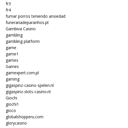
fr3
fr4
fumar porros teniendo ansiedad
funerariadeparanhos.pt
Gambiva Casino
gambling
gambling platform
game
game1
games
Games
gamexpert.com.pl
gaming
gigaspinz-casino-spelen.nl
gigaspinz-slots-casino.nl
Giochi
giochi1
gioco
globalshopperu.com
glorycasino