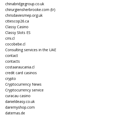
chinabridgegroup.co.uk
chirurgiensherbrooke.com (tr)
chrisdaviesmep.org.uk
citiescop26.ca
Classy Casino
Classy Slots ES
cmi.cl
cocobebe.cl
Consulting services in the UAE
contact
contacts
costaaraucania.cl
credit card casinos
crypto
Cryptocurrency News
Cryptocurrency service
curacau casino
danieldeasy.co.uk
daremyshop.com
datemas.de