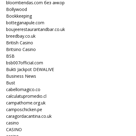
bloomtiendas.com без анкор
Bollywood
Bookkeeping
botteganapule.com
boujeerestaurantandbar.co.uk
breedbay.co.uk
British Casino
Britsino Casino
BSB
bsb007official.com
Bukti Jackpot DEWALIVE
Business News
Bust
cabellomagico.co
calculatupromedio.cl
campathome.org.uk
camposchicken.pe
caragordacantina.co.uk
casino
CASINO