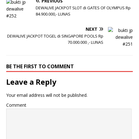
PREVIOUS
DEWALIVE JACKPOT SLOT di GATES OF OLYMPUS Rp
84.900.000,- LUNAS
NEXT
DEWALIVE JACKPOT TOGEL di SINGAPORE POOLS Rp
70.000.000 ,- LUNAS
BE THE FIRST TO COMMENT
Leave a Reply
Your email address will not be published.
Comment