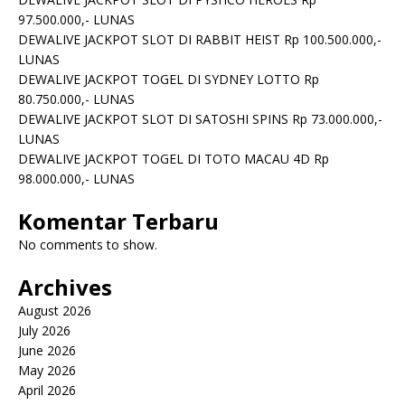
97.500.000,- LUNAS
DEWALIVE JACKPOT SLOT DI RABBIT HEIST Rp 100.500.000,-
LUNAS
DEWALIVE JACKPOT TOGEL DI SYDNEY LOTTO Rp
80.750.000,- LUNAS
DEWALIVE JACKPOT SLOT DI SATOSHI SPINS Rp 73.000.000,-
LUNAS
DEWALIVE JACKPOT TOGEL DI TOTO MACAU 4D Rp
98.000.000,- LUNAS
Komentar Terbaru
No comments to show.
Archives
August 2026
July 2026
June 2026
May 2026
April 2026