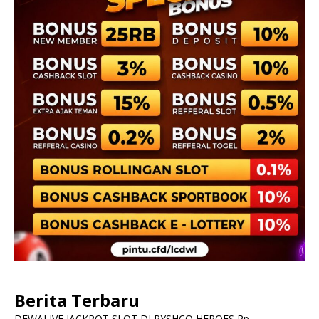
Berita Terbaru
DEWALIVE JACKPOT SLOT DI PYSHCO HEROES Rp