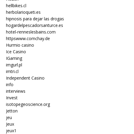
hellbikes.cl
herbolarioqueti.es
hipnosis para dejar las drogas
hogardelpescadorsanturce.es
hotel-renneslesbains.com
httpswww.comchay.de
Hurmio casino
Ice Casino
IGaming
imgurl.pl
imtri.cl
Independent Casino
info
interviews
Invest
isotopegeoscience.org
Jetton
jeu
Jeux
jeux1