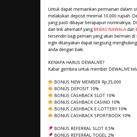
Untuk dapat memainkan permainan dalam situs
melakukan deposit minimal 10.000 rupiah. D
yang pasti dibayar berapapun nominalnya, D
dan link alternatif yang
BEBAS NAWALA
dan
tersendiri bagi pemain yang akan bermain di 
ingin ditanyakan dapat langsung menghubingi
anda dengan baik.
KENAPA HARUS DEWALIVE?
Kabar gembira untuk member DEWALIVE tela
BONUS NEW MEMBER Rp.25,000
BONUS DEPOSIT 10%
BONUS CASHBACK SLOT 10%
BONUS CASHBACK CASINO 10%
BONUS CASHBACK E-LOTTERY 10%
BONUS CASHBACK SPORTBOOK 10%
BONUS REFERRAL SLOT 0.5%
BONUS REFERRAL TOGEL 2%