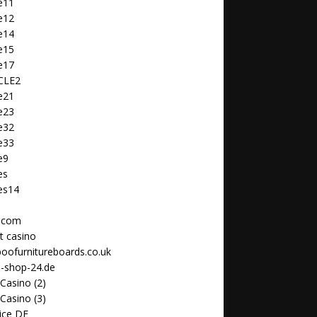
le11
le12
le14
le15
le17
CLE2
le21
le23
le32
le33
le9
es
les14
scom
t casino
oofurnitureboards.co.uk
-shop-24.de
Casino (2)
Casino (3)
ice DE