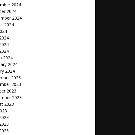
mber 2024
ber 2024
ember 2024
st 2024
2024
 2024
2024
 2024
h 2024
uary 2024
ry 2024
mber 2023
mber 2023
ber 2023
ember 2023
st 2023
2023
 2023
2023
 2023