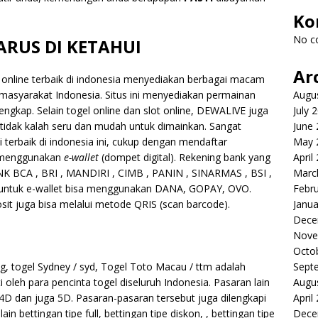
Ko
No c
ARUS DI KETAHUI
Ar
i online terbaik di indonesia menyediakan berbagai macam
 masyarakat Indonesia. Situs ini menyediakan permainan
Augu
lengkap. Selain togel online dan slot online, DEWALIVE juga
July 
tidak kalah seru dan mudah untuk dimainkan. Sangat
June
 terbaik di indonesia ini, cukup dengan mendaftar
May 
a menggunakan
e-wallet
(dompet digital). Rekening bank yang
April
ANK BCA , BRI , MANDIRI , CIMB , PANIN , SINARMAS , BSI ,
Marc
ntuk e-wallet bisa menggunakan DANA, GOPAY, OVO.
Febr
sit juga bisa melalui metode QRIS (scan barcode).
Janua
Dece
Nove
Octo
g, togel Sydney / syd, Togel Toto Macau / ttm adalah
Sept
oleh para pencinta togel diseluruh Indonesia. Pasaran lain
Augu
4D dan juga 5D. Pasaran-pasaran tersebut juga dilengkapi
April
n bettingan tipe full, bettingan tipe diskon, , bettingan tipe
Dece