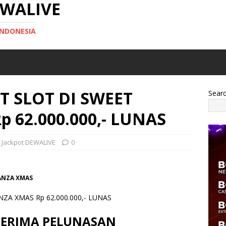
EWALIVE
 INDONESIA
T SLOT DI SWEET
Sear
 62.000.000,- LUNAS
i Jackpot DEWALIVE
0
ANZA XMAS
ZA XMAS Rp 62.000.000,- LUNAS
NERIMA PELUNASAN