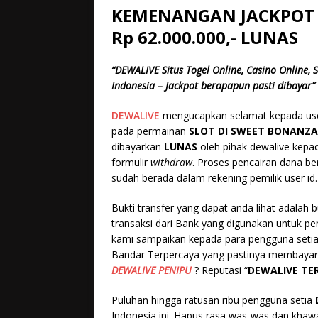
KEMENANGAN
JACKPOT
Rp 62.000.000,- LUNAS
“
DEWALIVE
Situs Togel Online, Casino Online, 
Indonesia – Jackpot berapapun pasti dibayar”
DEWALIVE
mengucapkan selamat kepada use
pada permainan
SLOT DI SWEET BONANZ
dibayarkan
LUNAS
oleh pihak dewalive kepad
formulir
withdraw
. Proses pencairan dana b
sudah berada dalam rekening pemilik user id.
Bukti transfer yang dapat anda lihat adalah 
transaksi dari Bank yang digunakan untuk pen
kami sampaikan kepada para pengguna seti
Bandar Terpercaya yang pastinya membaya
DEWALIVE
PENIPU
? Reputasi “
DEWALIVE
TE
Puluhan hingga ratusan ribu pengguna setia
Indonesia ini. Hapus rasa was-was dan kha