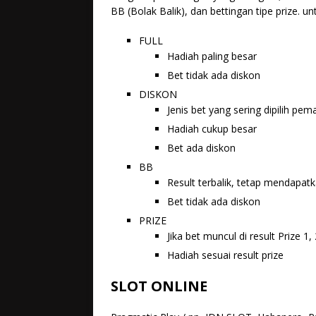
BB (Bolak Balik), dan bettingan tipe prize. un
FULL
Hadiah paling besar
Bet tidak ada diskon
DISKON
Jenis bet yang sering dipilih pem
Hadiah cukup besar
Bet ada diskon
BB
Result terbalik, tetap mendapat
Bet tidak ada diskon
PRIZE
Jika bet muncul di result Prize 
Hadiah sesuai result prize
SLOT ONLINE