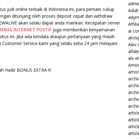
admi
 judi online terbaik di Indonesia ini, para pemain cukup
Adult
engan ditunjang oleh proses deposit cepat dan withdraw
adym
EWALIVE akan selalu dapat anda mainkan. Kecepatan server
Affili
BEBAS INTERNET POSTIF
juga memberikan kenyamanan
ai c
situs ini. Jika ada kendala ataupun pertanyaan yang masih
alcri
 Customer Service kami yang selalu setia 24 jam melayani
Alev 
alfa
als-e
Amon
h Hadir BONUS EXTRA !!!
amonb
archi
archi
archi
archi
archi
articl
artic
artic
artic