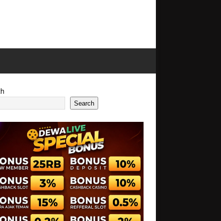
ch
Search