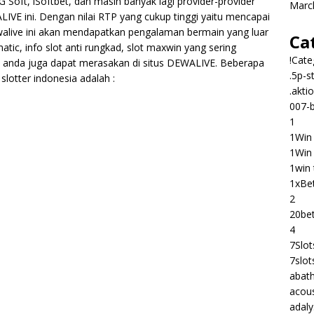
 Soft, iSoftbet, dan masih banyak lagi provider-provider
Marc
LIVE ini. Dengan nilai RTP yang cukup tinggi yaitu mencapai
dewalive ini akan mendapatkan pengalaman bermain yang luar
Ca
tic, info slot anti rungkad, slot maxwin yang sering
!Cate
n, anda juga dapat merasakan di situs DEWALIVE. Beberapa
.5p-s
lotter indonesia adalah :
.akti
007-
1
1Win
1Win
1win 
1xBe
2
20be
4
7Slot
7slots
abath
acous
adaly