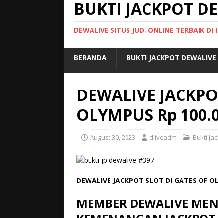
BUKTI JACKPOT D
DEWALIVE SITUS JUDI ONLINE TERBAIK DI
BERANDA
BUKTI JACKPOT DEWALIVE
DEWALIVE JACKPO
OLYMPUS Rp 100.0
August 30, 2023
dliveadm
Bukti Ja
DEWALIVE JACKPOT SLOT DI GATES OF OL
MEMBER DEWALIVE ME