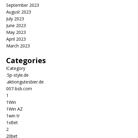
September 2023
August 2023
July 2023
June 2023
May 2023
April 2023
March 2023
Categories
!Category
.5p-style.de
.aktiongutesbier.de
007-bsb.com
1
1Win
1Win AZ
1win tr
1xBet
2
20bet