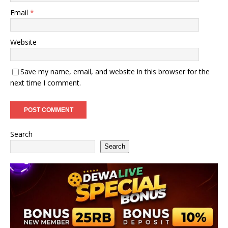
Email
*
Website
Save my name, email, and website in this browser for the
next time I comment.
Search
Search