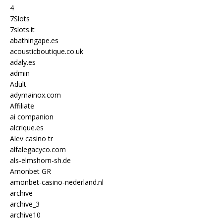
4
7Slots
7slots.it
abathingape.es
acousticboutique.co.uk
adaly.es
admin
Adult
adymainox.com
Affiliate
ai companion
alcrique.es
Alev casino tr
alfalegacyco.com
als-elmshorn-sh.de
Amonbet GR
amonbet-casino-nederland.nl
archive
archive_3
archive10