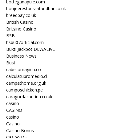
botteganapule.com
boujeerestaurantandbar.co.uk
breedbay.co.uk
British Casino
Britsino Casino
BSB
bsb007official.com
Bukti Jackpot DEWALIVE
Business News
Bust
cabellomagico.co
calculatupromedio.cl
campathome.org.uk
camposchicken.pe
caragordacantina.co.uk
casino
CASINO
casino
Casino
Casino Bonus
Casino DE