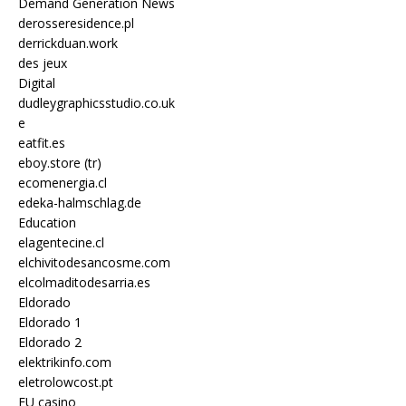
Demand Generation News
derosseresidence.pl
derrickduan.work
des jeux
Digital
dudleygraphicsstudio.co.uk
e
eatfit.es
eboy.store (tr)
ecomenergia.cl
edeka-halmschlag.de
Education
elagentecine.cl
elchivitodesancosme.com
elcolmaditodesarria.es
Eldorado
Eldorado 1
Eldorado 2
elektrikinfo.com
eletrolowcost.pt
EU casino