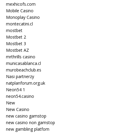
mexhicofs.com
Mobile Casino
Monoplay Casino
montecatini.cl
mostbet
Mostbet 2
Mostbet 3
Mostbet AZ
mrthrills casino
municasablanca.cl
murobeachclub.es
Nasi partnerzy
natplanforum.org.uk
Neon54 1
neon54.casino
New
New Casino
new casino gamstop
new casino non gamstop
new gambling platfom