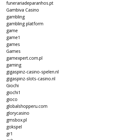
funerariadeparanhos.pt
Gambiva Casino
gambling
gambling platform
game
game1
games
Games
gamexpert.com.pl
gaming
gigaspinz-casino-spelen.nl
gigaspinz-slots-casino.nl
Giochi
giochi1
gioco
globalshopperu.com
glorycasino
gmsbox.pl
gokspel
gr1