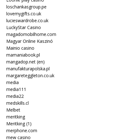
loschankasgroup.pe
lovemygifts.co.uk
lucieswardrobe.co.uk
LuckyStar Casino
magadomobilhome.com
Magyar Online Kaszinó
Mainio casino
mamaniabook.pl
mangadop.net (en)
manufakturapolska.pl
margareteggleton.co.uk
media
media111
media22
medskills.cl
Melbet
meritking
Meritking (1)
merphone.com
mew casino