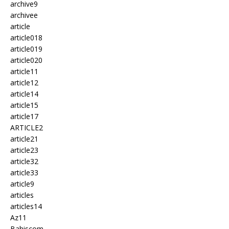
archive9
archivee
article
article018
article019
article020
article11
article12
article14
article15
article17
ARTICLE2
article21
article23
article32
article33
article9
articles
articles14
Az11
Bahiscom