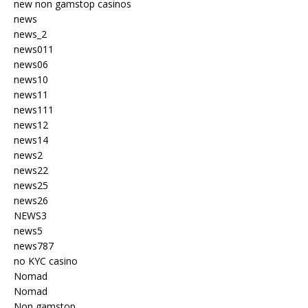
new non gamstop casinos
news
news_2
news011
news06
news10
news11
news111
news12
news14
news2
news22
news25
news26
NEWS3
news5
news787
no KYC casino
Nomad
Nomad
Non gamstop