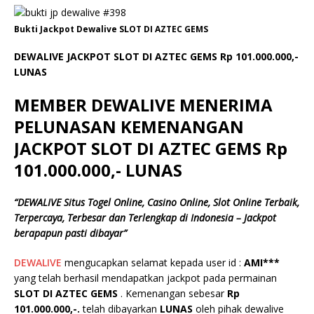
Bukti Jackpot Dewalive SLOT DI AZTEC GEMS
DEWALIVE JACKPOT SLOT DI AZTEC GEMS Rp 101.000.000,-
LUNAS
MEMBER DEWALIVE MENERIMA
PELUNASAN KEMENANGAN
JACKPOT SLOT DI AZTEC GEMS Rp
101.000.000,- LUNAS
“
DEWALIVE
Situs Togel Online, Casino Online, Slot Online Terbaik,
Terpercaya, Terbesar dan Terlengkap di Indonesia – Jackpot
berapapun pasti dibayar”
DEWALIVE
mengucapkan selamat kepada user id :
AMI***
yang telah berhasil mendapatkan jackpot pada permainan
SLOT DI AZTEC GEMS
. Kemenangan sebesar
Rp
101.000.000,-.
telah dibayarkan
LUNAS
oleh pihak dewalive