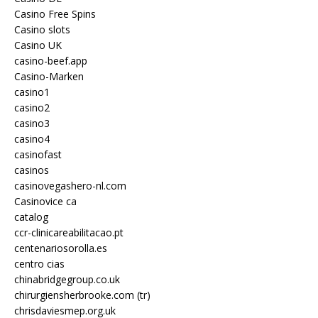
Casino Free Spins
Casino slots
Casino UK
casino-beef.app
Casino-Marken
casino1
casino2
casino3
casino4
casinofast
casinos
casinovegashero-nl.com
Casinovice ca
catalog
ccr-clinicareabilitacao.pt
centenariosorolla.es
centro cias
chinabridgegroup.co.uk
chirurgiensherbrooke.com (tr)
chrisdaviesmep.org.uk