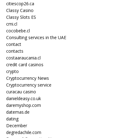
citiescop26.ca
Classy Casino
Classy Slots ES
cmi.cl
cocobebe.cl
Consulting services in the UAE
contact
contacts
costaaraucania.cl
credit card casinos
crypto
Cryptocurrency News
Cryptocurrency service
curacau casino
danieldeasy.co.uk
daremyshop.com
datemas.de
dating
December
degredachile.com