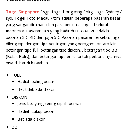
Togel Singapore
/ sgp, togel Hongkong / hkg, togel Sydney /
syd, Togel Toto Macau / ttm adalah beberapa pasaran besar
yang sangat diminati oleh para pencinta togel diseluruh
Indonesia. Pasaran lain yang hadir di DEWALIVE adalah
pasaran 3D, 4D dan juga 5D. Pasaran-pasaran tersebut juga
dilengkapi dengan tipe bettingan yang beragam, antara lain
bettingan tipe full, bettingan tipe diskon, , bettingan tipe BB
(Bolak Balik), dan bettingan tipe prize. untuk perbandingannya
bisa dilihat di bawah ini
FULL
Hadiah paling besar
Bet tidak ada diskon
DISKON
Jenis bet yang sering dipilih pemain
Hadiah cukup besar
Bet ada diskon
BB