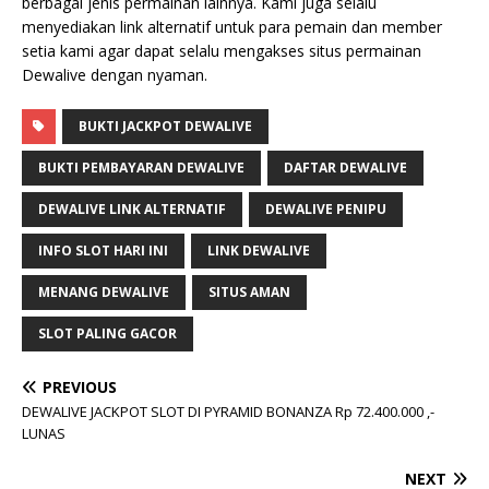
berbagai jenis permainan lainnya. Kami juga selalu
menyediakan link alternatif untuk para pemain dan member
setia kami agar dapat selalu mengakses situs permainan
Dewalive dengan nyaman.
BUKTI JACKPOT DEWALIVE
BUKTI PEMBAYARAN DEWALIVE
DAFTAR DEWALIVE
DEWALIVE LINK ALTERNATIF
DEWALIVE PENIPU
INFO SLOT HARI INI
LINK DEWALIVE
MENANG DEWALIVE
SITUS AMAN
SLOT PALING GACOR
PREVIOUS
DEWALIVE JACKPOT SLOT DI PYRAMID BONANZA Rp 72.400.000 ,-
LUNAS
NEXT