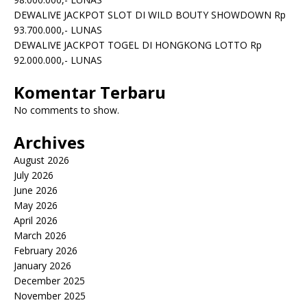
DEWALIVE JACKPOT SLOT DI WILD BOUTY SHOWDOWN Rp
93.700.000,- LUNAS
DEWALIVE JACKPOT TOGEL DI HONGKONG LOTTO Rp
92.000.000,- LUNAS
Komentar Terbaru
No comments to show.
Archives
August 2026
July 2026
June 2026
May 2026
April 2026
March 2026
February 2026
January 2026
December 2025
November 2025