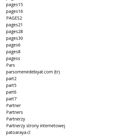
pages15
pages16
PAGES2
pages21
pages28
pages30
pages6
pages8
pagess
Pars
parsomenedebiyat.com (tr)
part2
part5
part6
part7
Partner
Partners
Partnerzy
Partnerzy strony internetowej
patoaraya.cl