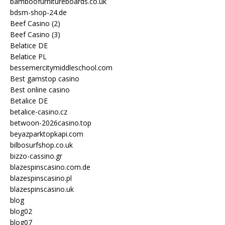
bamboofurnitureboards.co.uk
bdsm-shop-24.de
Beef Casino (2)
Beef Casino (3)
Belatice DE
Belatice PL
bessemercitymiddleschool.com
Best gamstop casino
Best online casino
Betalice DE
betalice-casino.cz
betwoon-2026casino.top
beyazparktopkapi.com
bilbosurfshop.co.uk
bizzo-cassino.gr
blazespinscasino.com.de
blazespinscasino.pl
blazespinscasino.uk
blog
blog02
blog07