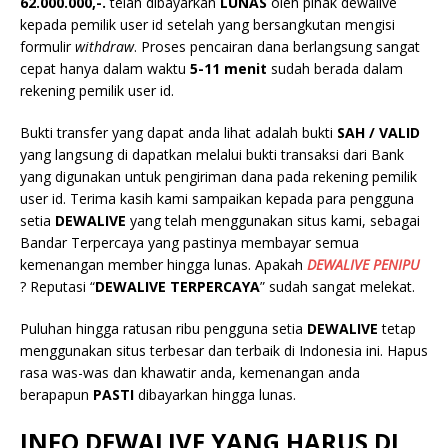
62.000.000,-.
telah dibayarkan
LUNAS
oleh pihak dewalive
kepada pemilik user id setelah yang bersangkutan mengisi
formulir
withdraw
. Proses pencairan dana berlangsung sangat
cepat hanya dalam waktu
5-11 menit
sudah berada dalam
rekening pemilik user id.
Bukti transfer yang dapat anda lihat adalah bukti
SAH / VALID
yang langsung di dapatkan melalui bukti transaksi dari Bank
yang digunakan untuk pengiriman dana pada rekening pemilik
user id. Terima kasih kami sampaikan kepada para pengguna
setia
DEWALIVE
yang telah menggunakan situs kami, sebagai
Bandar Terpercaya yang pastinya membayar semua
kemenangan member hingga lunas. Apakah
DEWALIVE
PENIPU
? Reputasi “
DEWALIVE
TERPERCAYA
” sudah sangat melekat.
Puluhan hingga ratusan ribu pengguna setia
DEWALIVE
tetap
menggunakan situs terbesar dan terbaik di Indonesia ini. Hapus
rasa was-was dan khawatir anda, kemenangan anda
berapapun
PASTI
dibayarkan hingga lunas.
INFO DEWALIVE
YANG HARUS DI