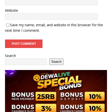
Website
Save my name, email, and website in this browser for the
next time I comment.
Search
Search