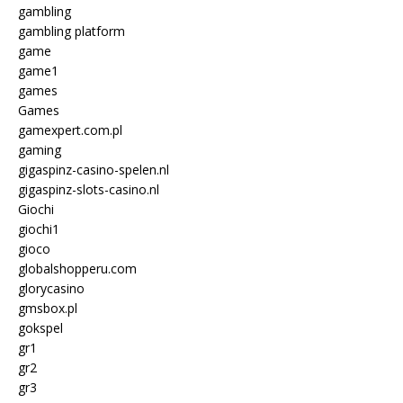
gambling
gambling platform
game
game1
games
Games
gamexpert.com.pl
gaming
gigaspinz-casino-spelen.nl
gigaspinz-slots-casino.nl
Giochi
giochi1
gioco
globalshopperu.com
glorycasino
gmsbox.pl
gokspel
gr1
gr2
gr3