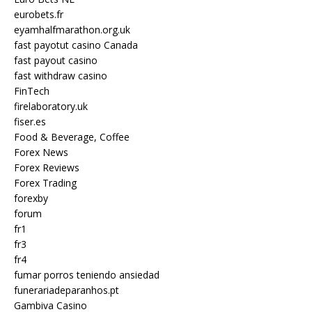
eurobets.fr
eyamhalfmarathon.org.uk
fast payotut casino Canada
fast payout casino
fast withdraw casino
FinTech
firelaboratory.uk
fiser.es
Food & Beverage, Coffee
Forex News
Forex Reviews
Forex Trading
forexby
forum
fr1
fr3
fr4
fumar porros teniendo ansiedad
funerariadeparanhos.pt
Gambiva Casino