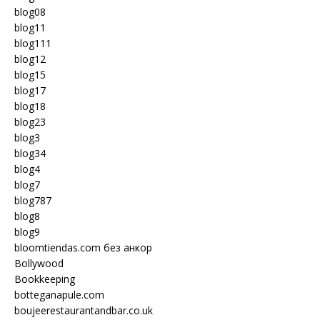
blog08
blog11
blog111
blog12
blog15
blog17
blog18
blog23
blog3
blog34
blog4
blog7
blog787
blog8
blog9
bloomtiendas.com без анкор
Bollywood
Bookkeeping
botteganapule.com
boujeerestaurantandbar.co.uk