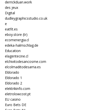
derrickduan.work
des jeux
Digital
dudleygraphicsstudio.co.uk
e
eatfit.es
eboy.store (tr)
ecomenergia.cl
edeka-halmschlag.de
Education
elagentecine.cl
elchivitodesancosme.com
elcolmaditodesarria.es
Eldorado
Eldorado 1
Eldorado 2
elektrikinfo.com
eletrolowcost.pt
EU casino
Euro Bets DE