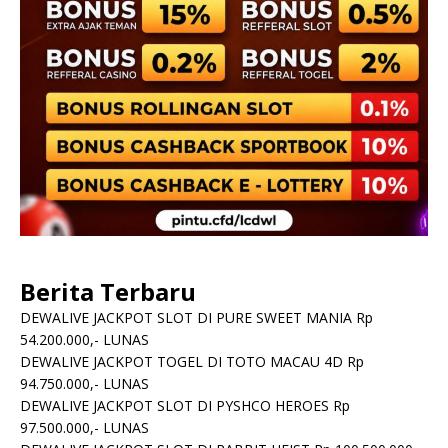
Berita Terbaru
DEWALIVE JACKPOT SLOT DI PURE SWEET MANIA Rp
54.200.000,- LUNAS
DEWALIVE JACKPOT TOGEL DI TOTO MACAU 4D Rp
94.750.000,- LUNAS
DEWALIVE JACKPOT SLOT DI PYSHCO HEROES Rp
97.500.000,- LUNAS