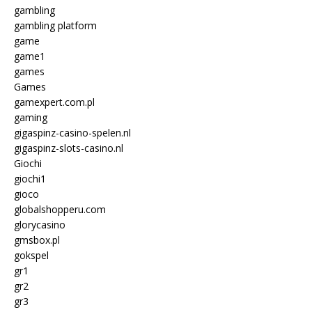
gambling
gambling platform
game
game1
games
Games
gamexpert.com.pl
gaming
gigaspinz-casino-spelen.nl
gigaspinz-slots-casino.nl
Giochi
giochi1
gioco
globalshopperu.com
glorycasino
gmsbox.pl
gokspel
gr1
gr2
gr3