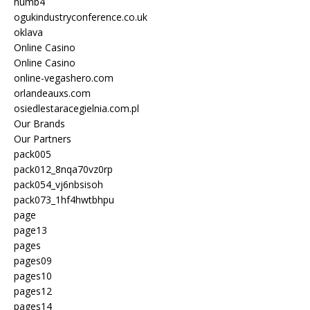
numb4
ogukindustryconference.co.uk
oklava
Online Casino
Online Casino
online-vegashero.com
orlandeauxs.com
osiedlestaracegielnia.com.pl
Our Brands
Our Partners
pack005
pack012_8nqa70vz0rp
pack054_vj6nbsisoh
pack073_1hf4hwtbhpu
page
page13
pages
pages09
pages10
pages12
pages14