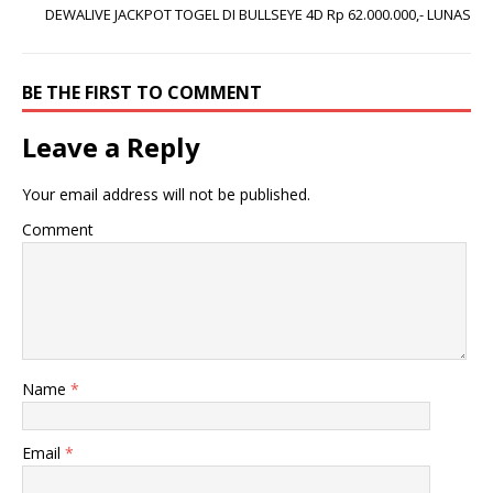
DEWALIVE JACKPOT TOGEL DI BULLSEYE 4D Rp 62.000.000,- LUNAS
BE THE FIRST TO COMMENT
Leave a Reply
Your email address will not be published.
Comment
Name
*
Email
*