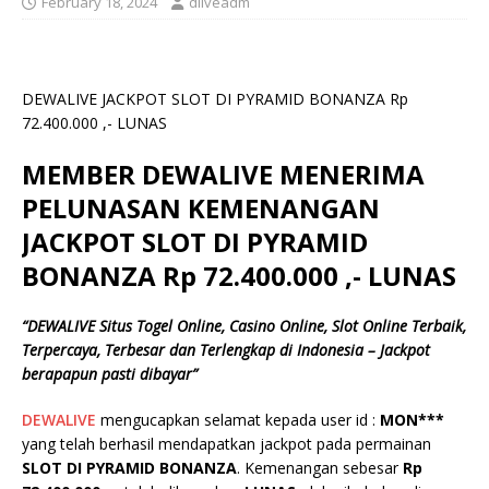
February 18, 2024
dliveadm
DEWALIVE JACKPOT SLOT DI PYRAMID BONANZA Rp
72.400.000 ,- LUNAS
MEMBER DEWALIVE MENERIMA
PELUNASAN KEMENANGAN
JACKPOT SLOT DI PYRAMID
BONANZA Rp 72.400.000 ,- LUNAS
“
DEWALIVE
Situs Togel Online, Casino Online, Slot Online Terbaik,
Terpercaya, Terbesar dan Terlengkap di Indonesia – Jackpot
berapapun pasti dibayar”
DEWALIVE
mengucapkan selamat kepada user id :
MON***
yang telah berhasil mendapatkan jackpot pada permainan
SLOT DI PYRAMID BONANZA
. Kemenangan sebesar
Rp