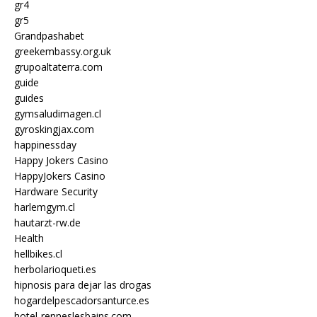
gr4
gr5
Grandpashabet
greekembassy.org.uk
grupoaltaterra.com
guide
guides
gymsaludimagen.cl
gyroskingjax.com
happinessday
Happy Jokers Casino
HappyJokers Casino
Hardware Security
harlemgym.cl
hautarzt-rw.de
Health
hellbikes.cl
herbolarioqueti.es
hipnosis para dejar las drogas
hogardelpescadorsanturce.es
hotel-renneslesbains.com