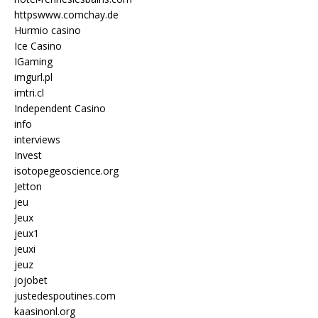
httpswww.comchay.de
Hurmio casino
Ice Casino
IGaming
imgurl.pl
imtri.cl
Independent Casino
info
interviews
Invest
isotopegeoscience.org
Jetton
jeu
Jeux
jeux1
jeuxi
jeuz
jojobet
justedespoutines.com
kaasinonl.org