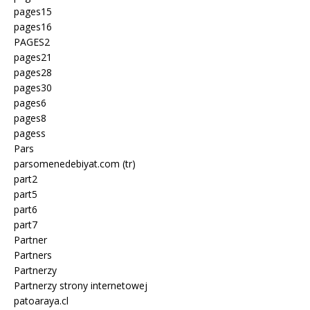
pages15
pages16
PAGES2
pages21
pages28
pages30
pages6
pages8
pagess
Pars
parsomenedebiyat.com (tr)
part2
part5
part6
part7
Partner
Partners
Partnerzy
Partnerzy strony internetowej
patoaraya.cl