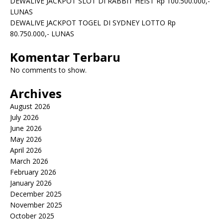
DEWALIVE JACKPOT SLOT DI RABBIT HEIST Rp 100.500.000,-
LUNAS
DEWALIVE JACKPOT TOGEL DI SYDNEY LOTTO Rp
80.750.000,- LUNAS
Komentar Terbaru
No comments to show.
Archives
August 2026
July 2026
June 2026
May 2026
April 2026
March 2026
February 2026
January 2026
December 2025
November 2025
October 2025