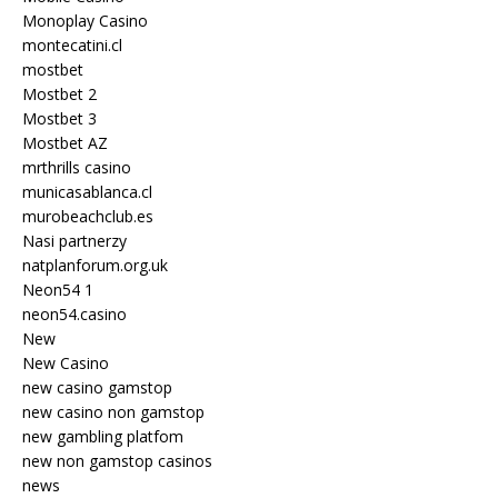
Monoplay Casino
montecatini.cl
mostbet
Mostbet 2
Mostbet 3
Mostbet AZ
mrthrills casino
municasablanca.cl
murobeachclub.es
Nasi partnerzy
natplanforum.org.uk
Neon54 1
neon54.casino
New
New Casino
new casino gamstop
new casino non gamstop
new gambling platfom
new non gamstop casinos
news