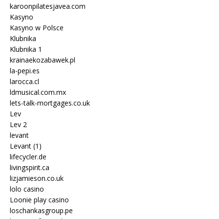
karoonpilatesjavea.com
Kasyno
Kasyno w Polsce
Klubnika
Klubnika 1
krainaekozabawek.pl
la-pepi.es
larocca.cl
ldmusical.com.mx
lets-talk-mortgages.co.uk
Lev
Lev 2
levant
Levant (1)
lifecycler.de
livingspirit.ca
lizjamieson.co.uk
lolo casino
Loonie play casino
loschankasgroup.pe