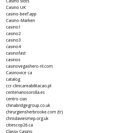
Casino slots
Casino UK
casino-beef.app
Casino-Marken
casino1
casino2
casino3
casino4
casinofast
casinos
casinovegashero-nl.com
Casinovice ca
catalog
ccr-clinicareabilitacao.pt
centenariosorolla.es
centro cias
chinabridgegroup.co.uk
chirurgiensherbrooke.com (tr)
chrisdaviesmep.org.uk
citiescop26.ca
Classy Casino