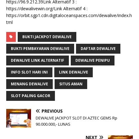
https://96.9.212.39Link Alternatif 3 :
https://dewalivewin.org/Link Alternatif 4 :
https://orbit.sgp1.cdn.digitaloceanspaces.com/dewalive/index.h
tml
BUKTI JACKPOT DEWALIVE
BUKTI PEMBAYARAN DEWALIVE
DAFTAR DEWALIVE
DEWALIVE LINK ALTERNATIF
DEWALIVE PENIPU
INFO SLOT HARI INI
LINK DEWALIVE
MENANG DEWALIVE
SITUS AMAN
SLOT PALING GACOR
PREVIOUS
DEWALIVE JACKPOT SLOT DI AZTEC GEMS Rp
90.000.000,- LUNAS
NEXT