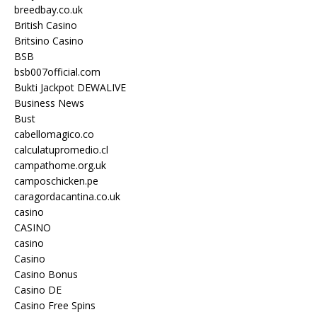
breedbay.co.uk
British Casino
Britsino Casino
BSB
bsb007official.com
Bukti Jackpot DEWALIVE
Business News
Bust
cabellomagico.co
calculatupromedio.cl
campathome.org.uk
camposchicken.pe
caragordacantina.co.uk
casino
CASINO
casino
Casino
Casino Bonus
Casino DE
Casino Free Spins