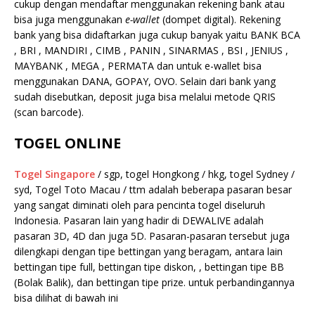
cukup dengan mendaftar menggunakan rekening bank atau
bisa juga menggunakan
e-wallet
(dompet digital). Rekening
bank yang bisa didaftarkan juga cukup banyak yaitu BANK BCA
, BRI , MANDIRI , CIMB , PANIN , SINARMAS , BSI , JENIUS ,
MAYBANK , MEGA , PERMATA dan untuk e-wallet bisa
menggunakan DANA, GOPAY, OVO. Selain dari bank yang
sudah disebutkan, deposit juga bisa melalui metode QRIS
(scan barcode).
TOGEL ONLINE
Togel Singapore
/ sgp, togel Hongkong / hkg, togel Sydney /
syd, Togel Toto Macau / ttm adalah beberapa pasaran besar
yang sangat diminati oleh para pencinta togel diseluruh
Indonesia. Pasaran lain yang hadir di DEWALIVE adalah
pasaran 3D, 4D dan juga 5D. Pasaran-pasaran tersebut juga
dilengkapi dengan tipe bettingan yang beragam, antara lain
bettingan tipe full, bettingan tipe diskon, , bettingan tipe BB
(Bolak Balik), dan bettingan tipe prize. untuk perbandingannya
bisa dilihat di bawah ini