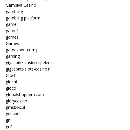
Gambiva Casino
gambling
gambling platform
game
game1
games
Games
gamexpert.com.pl
gaming
gigaspinz-casino-spelen.nl
gigaspinz-slots-casino.nl
Giochi
giochi1
gioco
globalshopperu.com
glorycasino
gmsbox.pl
gokspel
gr1
gr2