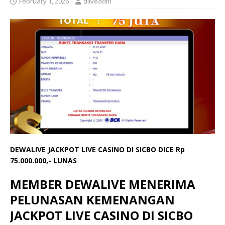
February 1, 2026
dliveadm
DEWALIVE JACKPOT LIVE CASINO DI SICBO DICE
Rp
75.000.000,- LUNAS
MEMBER DEWALIVE MENERIMA
PELUNASAN KEMENANGAN
JACKPOT LIVE CASINO DI SICBO