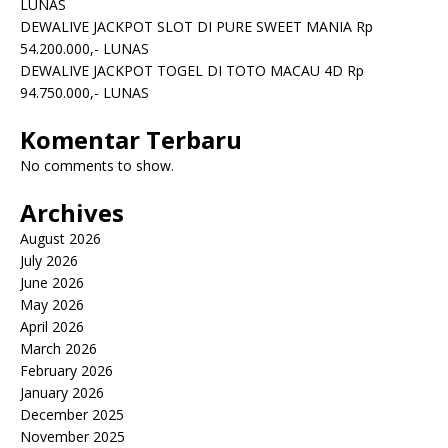
LUNAS
DEWALIVE JACKPOT SLOT DI PURE SWEET MANIA Rp
54.200.000,- LUNAS
DEWALIVE JACKPOT TOGEL DI TOTO MACAU 4D Rp
94.750.000,- LUNAS
Komentar Terbaru
No comments to show.
Archives
August 2026
July 2026
June 2026
May 2026
April 2026
March 2026
February 2026
January 2026
December 2025
November 2025