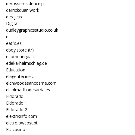
derosseresidence.pl
derrickduan.work
des jeux
Digital
dudleygraphicsstudio.co.uk
e
eatfit.es
eboy.store (tr)
ecomenergia.cl
edeka-halmschlag.de
Education
elagentecine.cl
elchivitodesancosme.com
elcolmaditodesarria.es
Eldorado
Eldorado 1
Eldorado 2
elektrikinfo.com
eletrolowcost.pt
EU casino