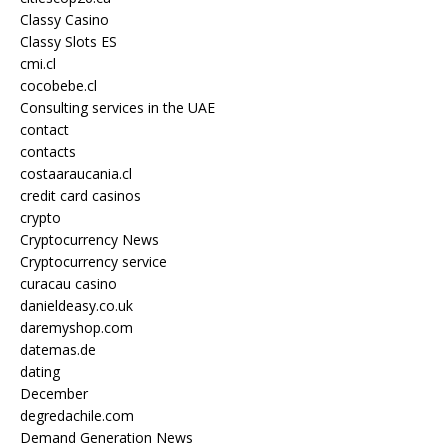
Classy Casino
Classy Slots ES
cmi.cl
cocobebe.cl
Consulting services in the UAE
contact
contacts
costaaraucania.cl
credit card casinos
crypto
Cryptocurrency News
Cryptocurrency service
curacau casino
danieldeasy.co.uk
daremyshop.com
datemas.de
dating
December
degredachile.com
Demand Generation News