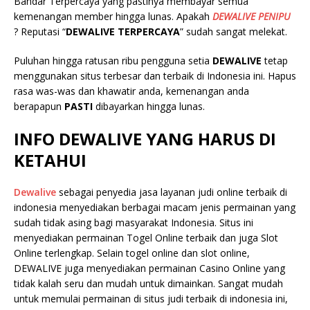
Bandar Terpercaya yang pastinya membayar semua
kemenangan member hingga lunas. Apakah
DEWALIVE
PENIPU
? Reputasi “
DEWALIVE
TERPERCAYA
” sudah sangat melekat.
Puluhan hingga ratusan ribu pengguna setia
DEWALIVE
tetap
menggunakan situs terbesar dan terbaik di Indonesia ini. Hapus
rasa was-was dan khawatir anda, kemenangan anda
berapapun
PASTI
dibayarkan hingga lunas.
INFO DEWALIVE
YANG HARUS DI
KETAHUI
Dewalive
sebagai penyedia jasa layanan judi online terbaik di
indonesia menyediakan berbagai macam jenis permainan yang
sudah tidak asing bagi masyarakat Indonesia. Situs ini
menyediakan permainan Togel Online terbaik dan juga Slot
Online terlengkap. Selain togel online dan slot online,
DEWALIVE juga menyediakan permainan Casino Online yang
tidak kalah seru dan mudah untuk dimainkan. Sangat mudah
untuk memulai permainan di situs judi terbaik di indonesia ini,