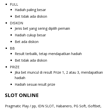
FULL
Hadiah paling besar
Bet tidak ada diskon
DISKON
Jenis bet yang sering dipilih pemain
Hadiah cukup besar
Bet ada diskon
BB
Result terbalik, tetap mendapatkan hadiah
Bet tidak ada diskon
PRIZE
Jika bet muncul di result Prize 1, 2 atau 3, mendapatkan
hadiah
Hadiah sesuai result prize
SLOT ONLINE
Pragmatic Play / pp, IDN SLOT, Habanero, PG Soft, iSoftbet,