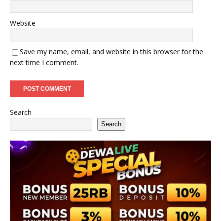
Website
Save my name, email, and website in this browser for the
next time I comment.
Search
Search