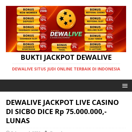
BUKTI JACKPOT DEWALIVE
DEWALIVE SITUS JUDI ONLINE TERBAIK DI INDONESIA
DEWALIVE JACKPOT LIVE CASINO
DI SICBO DICE Rp 75.000.000,-
LUNAS