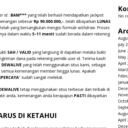
Ko
r id :
BAM***
yang telah berhasil mendapatkan jackpot
No c
menangan sebesar
Rp
90.000.000
,-.
telah dibayarkan
LUNAS
setelah yang bersangkutan mengisi formulir
withdraw
. Proses
Ar
anya dalam waktu
5-11 menit
sudah berada dalam rekening
Augu
July 
June
bukti
SAH / VALID
yang langsung di dapatkan melalui bukti
May 
giriman dana pada rekening pemilik user id. Terima kasih
April
a
DEWALIVE
yang telah menggunakan situs kami, sebagai
Marc
r semua kemenangan member hingga lunas. Apakah
Febr
RPERCAYA
” sudah sangat melekat.
Janua
Dece
DEWALIVE
tetap menggunakan situs terbesar dan terbaik di
Nove
watir anda, kemenangan anda berapapun
PASTI
dibayarkan
Octo
Sept
ARUS DI KETAHUI
Augu
April
Dece