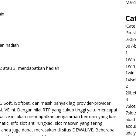
Marc
ain
Ca
!Cate
.5p-s
.akti
kan hadiah
007-
1
1Win
1Win
1, 2 atau 3, mendapatkan hadiah
1win 
1xBe
2
20be
4
 Soft, iSoftbet, dan masih banyak lagi provider-provider
7Slot
LIVE ini. Dengan nilai RTP yang cukup tinggi yaitu mencapai
7slots
dewalive ini akan mendapatkan pengalaman bermain yang luar
abath
tic, info slot anti rungkad, slot maxwin yang sering
acous
n, anda juga dapat merasakan di situs DEWALIVE. Beberapa
adaly