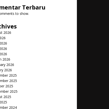
mentar Terbaru
omments to show.
chives
st 2026
2026
 2026
2026
 2026
h 2026
uary 2026
ry 2026
mber 2025
mber 2025
ber 2025
ember 2025
st 2025
 2025
mber 2024