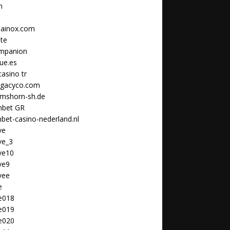
n
ainox.com
ate
ompanion
que.es
casino tr
legacyco.com
lmshorn-sh.de
bet GR
et-casino-nederland.nl
ve
ve_3
ve10
ve9
vee
e
le018
le019
le020