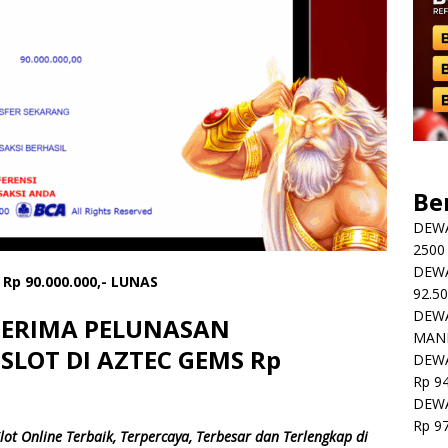
Be
DEWA
2500
DEWA
Rp 90.000.000,- LUNAS
92.5
DEWA
NERIMA PELUNASAN
MANI
LOT DI AZTEC GEMS Rp
DEWA
Rp 9
DEWA
Rp 9
Slot Online Terbaik, Terpercaya, Terbesar dan Terlengkap di