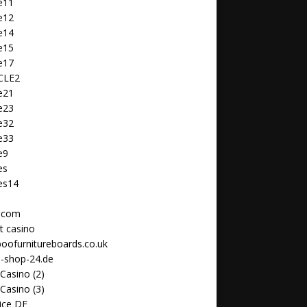
le11
le12
le14
le15
le17
CLE2
le21
le23
le32
le33
le9
es
les14
scom
t casino
oofurnitureboards.co.uk
-shop-24.de
Casino (2)
Casino (3)
ice DE