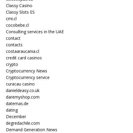
Classy Casino
Classy Slots ES
cmi.cl
cocobebe.cl
Consulting services in the UAE
contact
contacts
costaaraucania.cl
credit card casinos
crypto
Cryptocurrency News
Cryptocurrency service
curacau casino
danieldeasy.co.uk
daremyshop.com
datemas.de
dating
December
degredachile.com
Demand Generation News