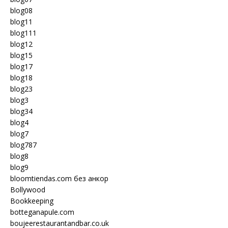
blog08
blog11
blog111
blog12
blog15
blog17
blog18
blog23
blog3
blog34
blog4
blog7
blog787
blog8
blog9
bloomtiendas.com без анкор
Bollywood
Bookkeeping
botteganapule.com
boujeerestaurantandbar.co.uk