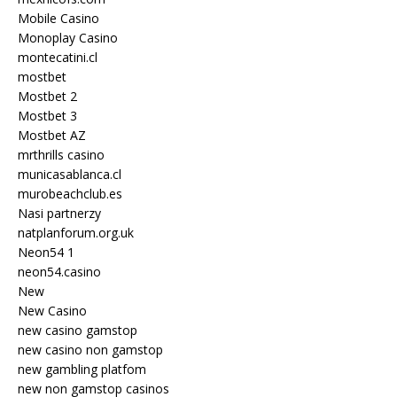
Mobile Casino
Monoplay Casino
montecatini.cl
mostbet
Mostbet 2
Mostbet 3
Mostbet AZ
mrthrills casino
municasablanca.cl
murobeachclub.es
Nasi partnerzy
natplanforum.org.uk
Neon54 1
neon54.casino
New
New Casino
new casino gamstop
new casino non gamstop
new gambling platfom
new non gamstop casinos