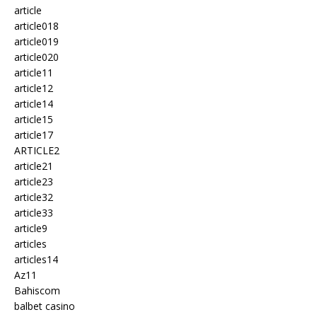
article
article018
article019
article020
article11
article12
article14
article15
article17
ARTICLE2
article21
article23
article32
article33
article9
articles
articles14
Az11
Bahiscom
balbet casino