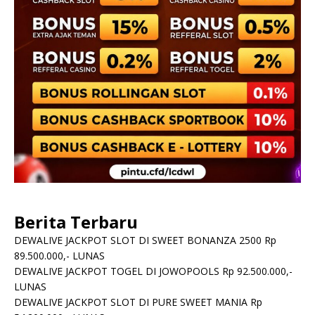
Berita Terbaru
DEWALIVE JACKPOT SLOT DI SWEET BONANZA 2500 Rp
89.500.000,- LUNAS
DEWALIVE JACKPOT TOGEL DI JOWOPOOLS Rp 92.500.000,-
LUNAS
DEWALIVE JACKPOT SLOT DI PURE SWEET MANIA Rp