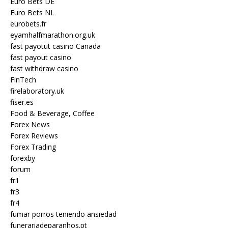
Euro Bets DE
Euro Bets NL
eurobets.fr
eyamhalfmarathon.org.uk
fast payotut casino Canada
fast payout casino
fast withdraw casino
FinTech
firelaboratory.uk
fiser.es
Food & Beverage, Coffee
Forex News
Forex Reviews
Forex Trading
forexby
forum
fr1
fr3
fr4
fumar porros teniendo ansiedad
funerariadeparanhos.pt