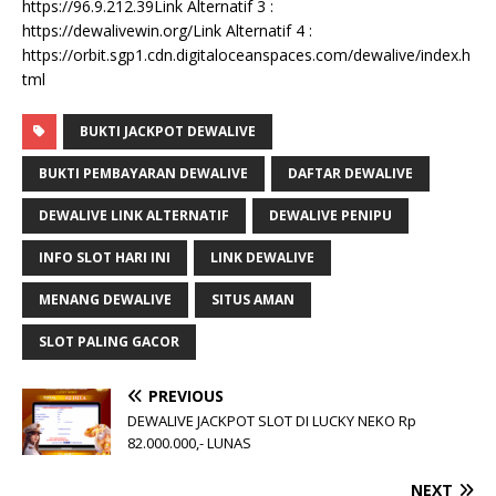
https://96.9.212.39Link Alternatif 3 :
https://dewalivewin.org/Link Alternatif 4 :
https://orbit.sgp1.cdn.digitaloceanspaces.com/dewalive/index.h
tml
BUKTI JACKPOT DEWALIVE
BUKTI PEMBAYARAN DEWALIVE
DAFTAR DEWALIVE
DEWALIVE LINK ALTERNATIF
DEWALIVE PENIPU
INFO SLOT HARI INI
LINK DEWALIVE
MENANG DEWALIVE
SITUS AMAN
SLOT PALING GACOR
PREVIOUS
DEWALIVE JACKPOT SLOT DI LUCKY NEKO Rp
82.000.000,- LUNAS
NEXT