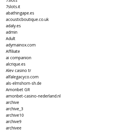
7Slots
7slots.it
abathingape.es
acousticboutique.co.uk
adaly.es
admin
Adult
adymainox.com
Affiliate
ai companion
alcrique.es
Alev casino tr
alfalegacyco.com
als-elmshorn-sh.de
Amonbet GR
amonbet-casino-nederland.nl
archive
archive_3
archive10
archive9
archivee