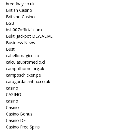
breedbay.co.uk
British Casino
Britsino Casino
BSB
bsb007official.com
Bukti Jackpot DEWALIVE
Business News
Bust
cabellomagico.co
calculatupromedio.cl
campathome.org.uk
camposchicken.pe
caragordacantina.co.uk
casino
CASINO
casino
Casino
Casino Bonus
Casino DE
Casino Free Spins