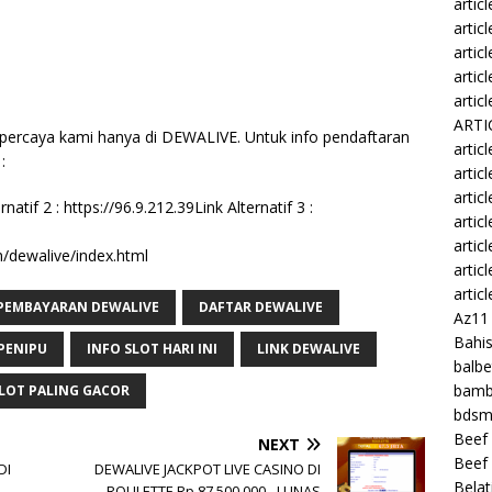
artic
artic
artic
artic
artic
ARTI
erpercaya kami hanya di DEWALIVE. Untuk info pendaftaran
artic
:
artic
artic
rnatif 2 : https://96.9.212.39Link Alternatif 3 :
artic
artic
m/dewalive/index.html
articl
artic
 PEMBAYARAN DEWALIVE
DAFTAR DEWALIVE
Az11
Bahi
PENIPU
INFO SLOT HARI INI
LINK DEWALIVE
balbe
bamb
LOT PALING GACOR
bdsm
Beef 
NEXT
Beef 
DI
DEWALIVE JACKPOT LIVE CASINO DI
Belat
ROULETTE Rp 87.500.000,- LUNAS