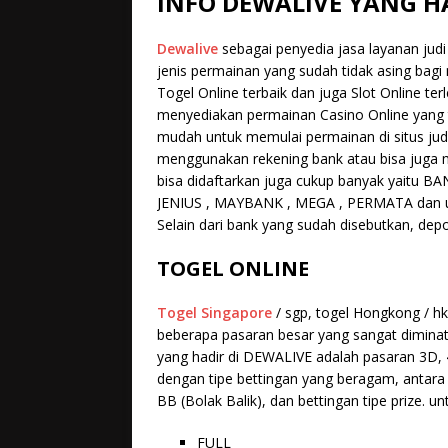
INFO DEWALIVE
YANG H
Dewalive
sebagai penyedia jasa layanan jud
jenis permainan yang sudah tidak asing bagi
Togel Online terbaik dan juga Slot Online ter
menyediakan permainan Casino Online yang 
mudah untuk memulai permainan di situs judi
menggunakan rekening bank atau bisa jug
bisa didaftarkan juga cukup banyak yaitu B
JENIUS , MAYBANK , MEGA , PERMATA dan u
Selain dari bank yang sudah disebutkan, depo
TOGEL ONLINE
Togel Singapore
/ sgp, togel Hongkong / hk
beberapa pasaran besar yang sangat diminati 
yang hadir di DEWALIVE adalah pasaran 3D, 
dengan tipe bettingan yang beragam, antara lai
BB (Bolak Balik), dan bettingan tipe prize. un
FULL