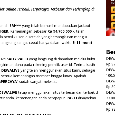
Slot Online Terbaik, Terpercaya, Terbesar dan Terlengkap di
r id :
SRI***
yang telah berhasil mendapatkan jackpot
IGER.
Kemenangan sebesar
Rp
94.700.000,
-.
telah
a pemilik user id setelah yang bersangkutan mengisi
erlangsung sangat cepat hanya dalam waktu
5-11 menit
Be
DEWA
bukti
SAH / VALID
yang langsung di dapatkan melalui bukti
Rp 9
giriman dana pada rekening pemilik user id. Terima kasih
DEWA
a
DEWALIVE
yang telah menggunakan situs kami, sebagai
100.
r semua kemenangan member hingga lunas. Apakah
DEWA
RPERCAYA
” sudah sangat melekat.
Rp 8
DEWALIVE
tetap menggunakan situs terbesar dan terbaik di
DEWA
watir anda, kemenangan anda berapapun
PASTI
dibayarkan
73.0
DEWA
Rp 9