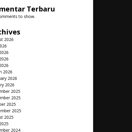
mentar Terbaru
omments to show.
chives
st 2026
2026
 2026
2026
 2026
h 2026
uary 2026
ry 2026
mber 2025
mber 2025
ber 2025
ember 2025
st 2025
 2025
mber 2024