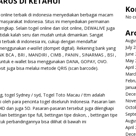
ARUS DI KETAHUI
Ko
i online terbaik di indonesia menyediakan berbagai macam
No c
 masyarakat Indonesia. Situs ini menyediakan permainan
lengkap. Selain togel online dan slot online, DEWALIVE juga
Ar
tidak kalah seru dan mudah untuk dimainkan. Sangat
Augu
 terbaik di indonesia ini, cukup dengan mendaftar
July 
a menggunakan
e-wallet
(dompet digital). Rekening bank yang
June
ANK BCA , BRI , MANDIRI , CIMB , PANIN , SINARMAS , BSI ,
May 
ntuk e-wallet bisa menggunakan DANA, GOPAY, OVO.
April
sit juga bisa melalui metode QRIS (scan barcode).
Marc
Febr
Janua
Dece
g, togel Sydney / syd, Togel Toto Macau / ttm adalah
Nove
oleh para pencinta togel diseluruh Indonesia. Pasaran lain
Octo
4D dan juga 5D. Pasaran-pasaran tersebut juga dilengkapi
Sept
n bettingan tipe full, bettingan tipe diskon, , bettingan tipe
Augu
tuk perbandingannya bisa dilihat di bawah ini
April
Dece