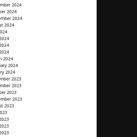
mber 2024
ber 2024
ember 2024
st 2024
2024
 2024
2024
 2024
h 2024
uary 2024
ry 2024
mber 2023
mber 2023
ber 2023
ember 2023
st 2023
2023
 2023
2023
 2023