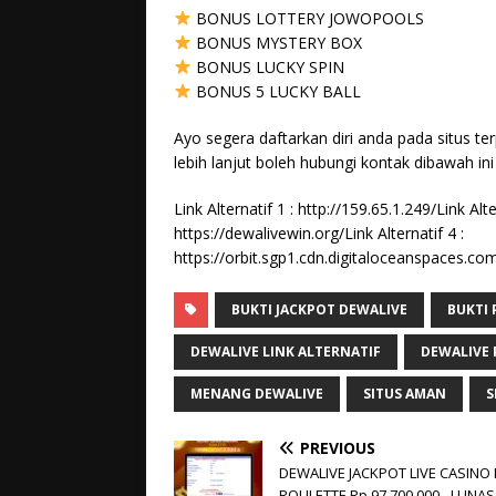
BONUS LOTTERY JOWOPOOLS
BONUS MYSTERY BOX
BONUS LUCKY SPIN
BONUS 5 LUCKY BALL
Ayo segera daftarkan diri anda pada situs t
lebih lanjut boleh hubungi kontak dibawah ini 
Link Alternatif 1 : http://159.65.1.249/Link Alte
https://dewalivewin.org/Link Alternatif 4 :
https://orbit.sgp1.cdn.digitaloceanspaces.co
BUKTI JACKPOT DEWALIVE
BUKTI
DEWALIVE LINK ALTERNATIF
DEWALIVE 
MENANG DEWALIVE
SITUS AMAN
S
PREVIOUS
DEWALIVE JACKPOT LIVE CASINO 
ROULETTE Rp 97.700.000,- LUNAS