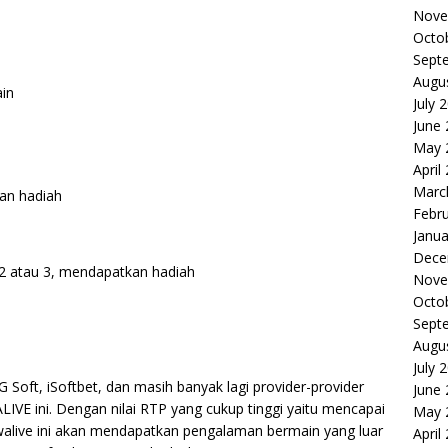
Nove
Octo
Sept
Augu
ain
July 
June
May 
April
Marc
kan hadiah
Febr
Janua
Dece
1, 2 atau 3, mendapatkan hadiah
Nove
Octo
Sept
Augu
July 
 Soft, iSoftbet, dan masih banyak lagi provider-provider
June
LIVE ini. Dengan nilai RTP yang cukup tinggi yaitu mencapai
May 
dewalive ini akan mendapatkan pengalaman bermain yang luar
April