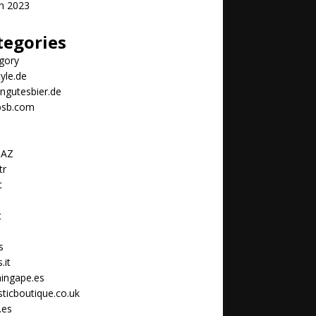
h 2023
tegories
gory
tyle.de
ongutesbier.de
bsb.com
 AZ
tr
t
t
s
.it
ingape.es
ticboutique.co.uk
.es