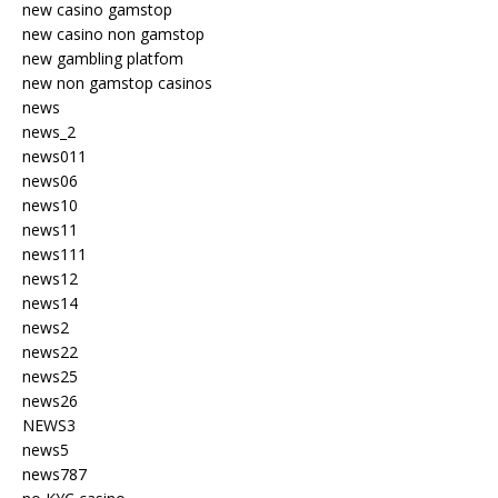
new casino gamstop
new casino non gamstop
new gambling platfom
new non gamstop casinos
news
news_2
news011
news06
news10
news11
news111
news12
news14
news2
news22
news25
news26
NEWS3
news5
news787