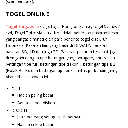
(scan barcode).
TOGEL ONLINE
Togel Singapore
/ sgp, togel Hongkong / hkg, togel Sydney /
syd, Togel Toto Macau / ttm adalah beberapa pasaran besar
yang sangat diminati oleh para pencinta togel diseluruh
Indonesia. Pasaran lain yang hadir di DEWALIVE adalah
pasaran 3D, 4D dan juga 5D. Pasaran-pasaran tersebut juga
dilengkapi dengan tipe bettingan yang beragam, antara lain
bettingan tipe full, bettingan tipe diskon, , bettingan tipe BB
(Bolak Balik), dan bettingan tipe prize. untuk perbandingannya
bisa dilihat di bawah ini
FULL
Hadiah paling besar
Bet tidak ada diskon
DISKON
Jenis bet yang sering dipilih pemain
Hadiah cukup besar