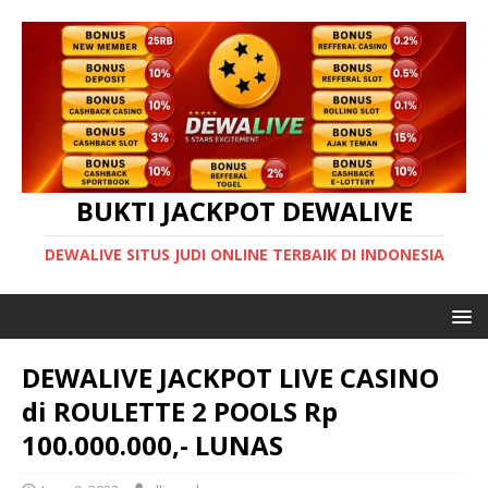
BUKTI JACKPOT DEWALIVE
DEWALIVE SITUS JUDI ONLINE TERBAIK DI INDONESIA
DEWALIVE JACKPOT LIVE CASINO
di ROULETTE 2 POOLS Rp
100.000.000,- LUNAS