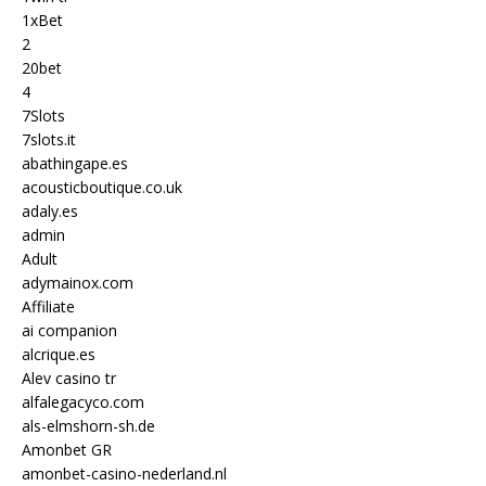
1xBet
2
20bet
4
7Slots
7slots.it
abathingape.es
acousticboutique.co.uk
adaly.es
admin
Adult
adymainox.com
Affiliate
ai companion
alcrique.es
Alev casino tr
alfalegacyco.com
als-elmshorn-sh.de
Amonbet GR
amonbet-casino-nederland.nl