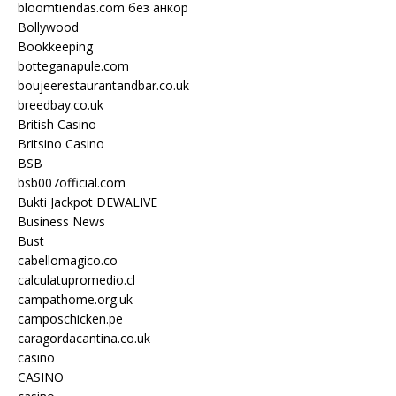
bloomtiendas.com без анкор
Bollywood
Bookkeeping
botteganapule.com
boujeerestaurantandbar.co.uk
breedbay.co.uk
British Casino
Britsino Casino
BSB
bsb007official.com
Bukti Jackpot DEWALIVE
Business News
Bust
cabellomagico.co
calculatupromedio.cl
campathome.org.uk
camposchicken.pe
caragordacantina.co.uk
casino
CASINO