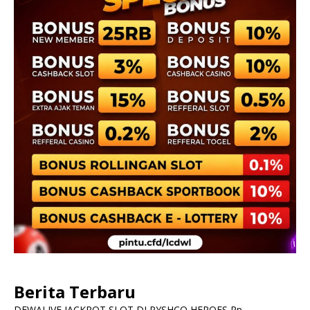
Berita Terbaru
DEWALIVE JACKPOT SLOT DI PYSHCO HEROES Rp