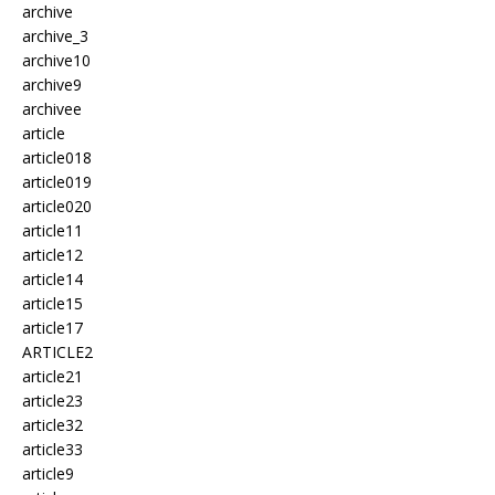
archive
archive_3
archive10
archive9
archivee
article
article018
article019
article020
article11
article12
article14
article15
article17
ARTICLE2
article21
article23
article32
article33
article9