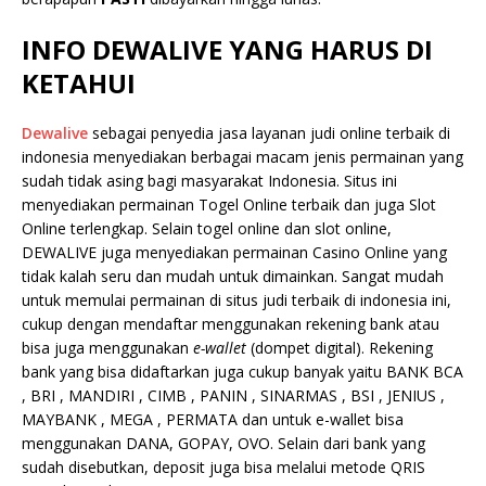
INFO DEWALIVE
YANG HARUS DI
KETAHUI
Dewalive
sebagai penyedia jasa layanan judi online terbaik di
indonesia menyediakan berbagai macam jenis permainan yang
sudah tidak asing bagi masyarakat Indonesia. Situs ini
menyediakan permainan Togel Online terbaik dan juga Slot
Online terlengkap. Selain togel online dan slot online,
DEWALIVE juga menyediakan permainan Casino Online yang
tidak kalah seru dan mudah untuk dimainkan. Sangat mudah
untuk memulai permainan di situs judi terbaik di indonesia ini,
cukup dengan mendaftar menggunakan rekening bank atau
bisa juga menggunakan
e-wallet
(dompet digital). Rekening
bank yang bisa didaftarkan juga cukup banyak yaitu BANK BCA
, BRI , MANDIRI , CIMB , PANIN , SINARMAS , BSI , JENIUS ,
MAYBANK , MEGA , PERMATA dan untuk e-wallet bisa
menggunakan DANA, GOPAY, OVO. Selain dari bank yang
sudah disebutkan, deposit juga bisa melalui metode QRIS