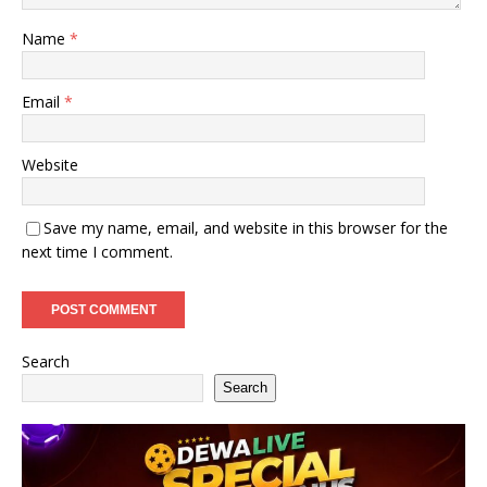
Name
*
Email
*
Website
Save my name, email, and website in this browser for the
next time I comment.
Search
Search