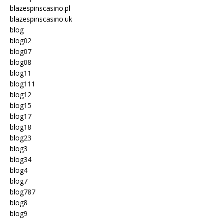
blazespinscasino.pl
blazespinscasino.uk
blog
blog02
blog07
blog08
blog11
blog111
blog12
blog15
blog17
blog18
blog23
blog3
blog34
blog4
blog7
blog787
blog8
blog9