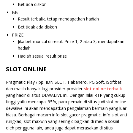
Bet ada diskon
BB
Result terbalik, tetap mendapatkan hadiah
Bet tidak ada diskon
PRIZE
Jika bet muncul di result Prize 1, 2 atau 3, mendapatkan
hadiah
Hadiah sesuai result prize
SLOT ONLINE
Pragmatic Play / pp, IDN SLOT, Habanero, PG Soft, iSoftbet,
dan masih banyak lagi provider-provider
slot online terbaik
yang hadir di situs DEWALIVE ini. Dengan nilai RTP yang cukup
tinggi yaitu mencapai 95%, para pemain di situs judi slot online
dewalive ini akan mendapatkan pengalaman bermain yang luar
biasa. Berbagai macam info slot gacor pragmatic, info slot anti
rungkad, slot maxwin yang sering dibagikan di media sosial
oleh pengguna lain, anda juga dapat merasakan di situs