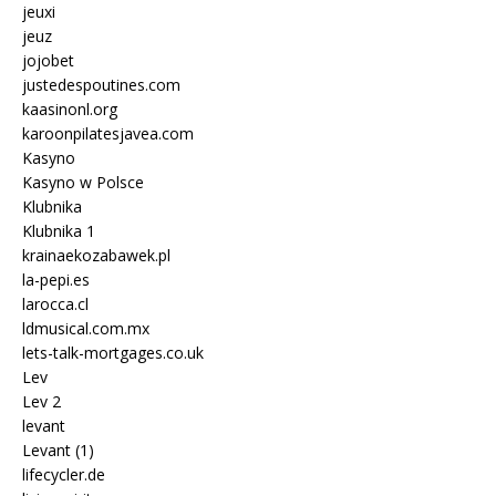
jeuxi
jeuz
jojobet
justedespoutines.com
kaasinonl.org
karoonpilatesjavea.com
Kasyno
Kasyno w Polsce
Klubnika
Klubnika 1
krainaekozabawek.pl
la-pepi.es
larocca.cl
ldmusical.com.mx
lets-talk-mortgages.co.uk
Lev
Lev 2
levant
Levant (1)
lifecycler.de