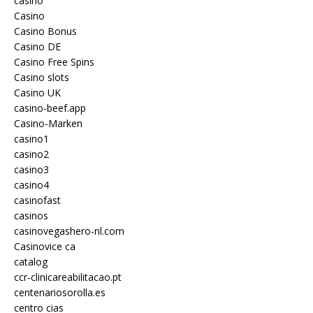
casino
Casino
Casino Bonus
Casino DE
Casino Free Spins
Casino slots
Casino UK
casino-beef.app
Casino-Marken
casino1
casino2
casino3
casino4
casinofast
casinos
casinovegashero-nl.com
Casinovice ca
catalog
ccr-clinicareabilitacao.pt
centenariosorolla.es
centro cias