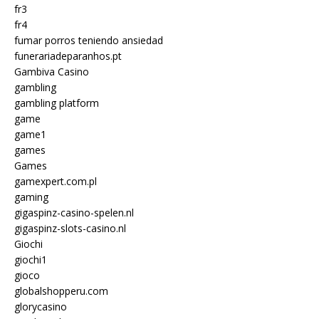
fr3
fr4
fumar porros teniendo ansiedad
funerariadeparanhos.pt
Gambiva Casino
gambling
gambling platform
game
game1
games
Games
gamexpert.com.pl
gaming
gigaspinz-casino-spelen.nl
gigaspinz-slots-casino.nl
Giochi
giochi1
gioco
globalshopperu.com
glorycasino