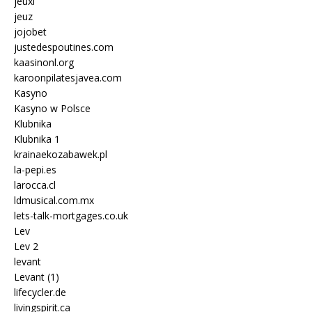
jeuxi
jeuz
jojobet
justedespoutines.com
kaasinonl.org
karoonpilatesjavea.com
Kasyno
Kasyno w Polsce
Klubnika
Klubnika 1
krainaekozabawek.pl
la-pepi.es
larocca.cl
ldmusical.com.mx
lets-talk-mortgages.co.uk
Lev
Lev 2
levant
Levant (1)
lifecycler.de
livingspirit.ca