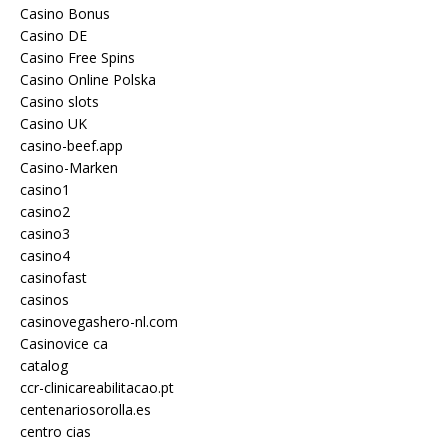
Casino Bonus
Casino DE
Casino Free Spins
Casino Online Polska
Casino slots
Casino UK
casino-beef.app
Casino-Marken
casino1
casino2
casino3
casino4
casinofast
casinos
casinovegashero-nl.com
Casinovice ca
catalog
ccr-clinicareabilitacao.pt
centenariosorolla.es
centro cias