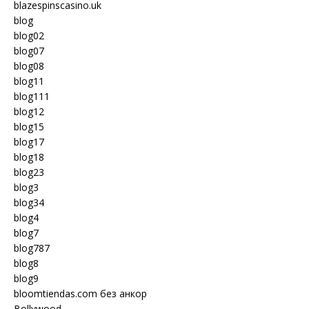
blazespinscasino.uk
blog
blog02
blog07
blog08
blog11
blog111
blog12
blog15
blog17
blog18
blog23
blog3
blog34
blog4
blog7
blog787
blog8
blog9
bloomtiendas.com без анкор
Bollywood