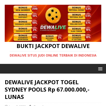
BUKTI JACKPOT DEWALIVE
DEWALIVE SITUS JUDI ONLINE TERBAIK DI INDONESIA
DEWALIVE JACKPOT TOGEL
SYDNEY POOLS Rp 67.000.000,-
LUNAS