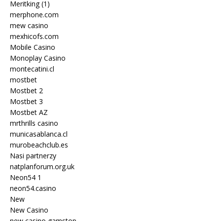
Meritking (1)
merphone.com
mew casino
mexhicofs.com
Mobile Casino
Monoplay Casino
montecatini.cl
mostbet
Mostbet 2
Mostbet 3
Mostbet AZ
mrthrills casino
municasablanca.cl
murobeachclub.es
Nasi partnerzy
natplanforum.org.uk
Neon54 1
neon54.casino
New
New Casino
new casino gamstop