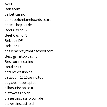
Az11
Bahiscom
balbet casino
bamboofurnitureboards.co.uk
bdsm-shop-24.de
Beef Casino (2)
Beef Casino (3)
Belatice DE
Belatice PL
bessemercitymiddleschool.com
Best gamstop casino
Best online casino
Betalice DE
betalice-casino.cz
betwoon-2026casino.top
beyazparktopkapi.com
bilbosurfshop.co.uk
bizzo-cassino.gr
blazespinscasino.com.de
blazespinscasino.pl