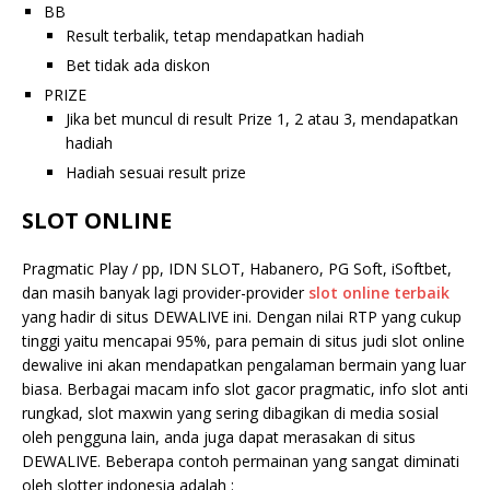
BB
Result terbalik, tetap mendapatkan hadiah
Bet tidak ada diskon
PRIZE
Jika bet muncul di result Prize 1, 2 atau 3, mendapatkan
hadiah
Hadiah sesuai result prize
SLOT ONLINE
Pragmatic Play / pp, IDN SLOT, Habanero, PG Soft, iSoftbet,
dan masih banyak lagi provider-provider
slot online terbaik
yang hadir di situs DEWALIVE ini. Dengan nilai RTP yang cukup
tinggi yaitu mencapai 95%, para pemain di situs judi slot online
dewalive ini akan mendapatkan pengalaman bermain yang luar
biasa. Berbagai macam info slot gacor pragmatic, info slot anti
rungkad, slot maxwin yang sering dibagikan di media sosial
oleh pengguna lain, anda juga dapat merasakan di situs
DEWALIVE. Beberapa contoh permainan yang sangat diminati
oleh slotter indonesia adalah :