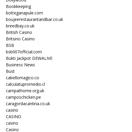
Bookkeeping
botteganapule.com
boujeerestaurantandbar.co.uk
breedbay.co.uk
British Casino
Britsino Casino
BSB
bsb007official.com
Bukti Jackpot DEWALIVE
Business News
Bust
cabellomagico.co
calculatupromedio.cl
campathome.org.uk
camposchicken.pe
caragordacantina.co.uk
casino
CASINO
casino
Casino