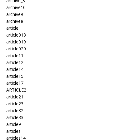
archive_3
archive10
archive9
archivee
article
article018
article019
article020
article11
article12
article14
article15
article17
ARTICLE2
article21
article23
article32
article33
article9
articles
articles14