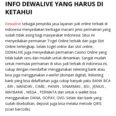
INFO DEWALIVE
YANG HARUS DI
KETAHUI
Dewalive
sebagai penyedia jasa layanan judi online terbaik di
indonesia menyediakan berbagai macam jenis permainan yang
sudah tidak asing bagi masyarakat Indonesia. Situs ini
menyediakan permainan Togel Online terbaik dan juga Slot
Online terlengkap. Selain togel online dan slot online,
DEWALIVE juga menyediakan permainan Casino Online yang
tidak kalah seru dan mudah untuk dimainkan. Sangat mudah
untuk memulai permainan di situs judi terbaik di indonesia ini,
cukup dengan mendaftar menggunakan rekening bank atau
bisa juga menggunakan
e-wallet
(dompet digital). Rekening
bank yang bisa didaftarkan juga cukup banyak yaitu BANK BCA
, BRI , MANDIRI , CIMB , PANIN , SINARMAS , BSI , JENIUS ,
MAYBANK , MEGA , PERMATA dan untuk e-wallet bisa
menggunakan DANA, GOPAY, OVO. Selain dari bank yang
sudah disebutkan, deposit juga bisa melalui metode QRIS
(scan barcode).