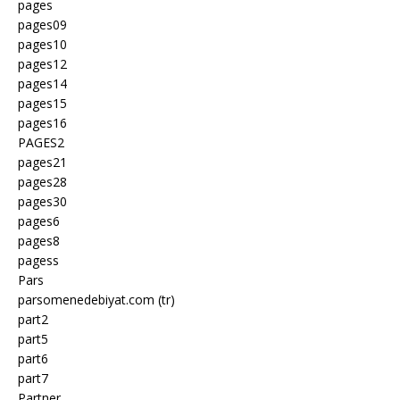
pages
pages09
pages10
pages12
pages14
pages15
pages16
PAGES2
pages21
pages28
pages30
pages6
pages8
pagess
Pars
parsomenedebiyat.com (tr)
part2
part5
part6
part7
Partner