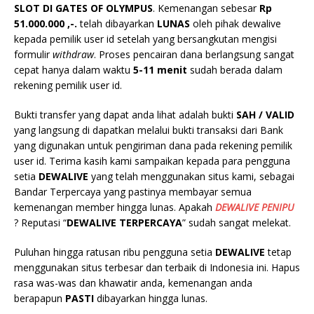
SLOT DI GATES OF OLYMPUS
. Kemenangan sebesar
Rp
51.000.000 ,-.
telah dibayarkan
LUNAS
oleh pihak dewalive
kepada pemilik user id setelah yang bersangkutan mengisi
formulir
withdraw
. Proses pencairan dana berlangsung sangat
cepat hanya dalam waktu
5-11 menit
sudah berada dalam
rekening pemilik user id.
Bukti transfer yang dapat anda lihat adalah bukti
SAH / VALID
yang langsung di dapatkan melalui bukti transaksi dari Bank
yang digunakan untuk pengiriman dana pada rekening pemilik
user id. Terima kasih kami sampaikan kepada para pengguna
setia
DEWALIVE
yang telah menggunakan situs kami, sebagai
Bandar Terpercaya yang pastinya membayar semua
kemenangan member hingga lunas. Apakah
DEWALIVE
PENIPU
? Reputasi “
DEWALIVE
TERPERCAYA
” sudah sangat melekat.
Puluhan hingga ratusan ribu pengguna setia
DEWALIVE
tetap
menggunakan situs terbesar dan terbaik di Indonesia ini. Hapus
rasa was-was dan khawatir anda, kemenangan anda
berapapun
PASTI
dibayarkan hingga lunas.