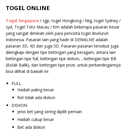
TOGEL ONLINE
Togel Singapore
/ sgp, togel Hongkong / hkg, togel Sydney /
syd, Togel Toto Macau / ttm adalah beberapa pasaran besar
yang sangat diminati oleh para pencinta togel diseluruh
Indonesia. Pasaran lain yang hadir di DEWALIVE adalah
pasaran 3D, 4D dan juga 5D. Pasaran-pasaran tersebut juga
dilengkapi dengan tipe bettingan yang beragam, antara lain
bettingan tipe full, bettingan tipe diskon, , bettingan tipe BB
(Bolak Balik), dan bettingan tipe prize. untuk perbandingannya
bisa dilihat di bawah ini
FULL
Hadiah paling besar
Bet tidak ada diskon
DISKON
Jenis bet yang sering dipilih pemain
Hadiah cukup besar
Bet ada diskon