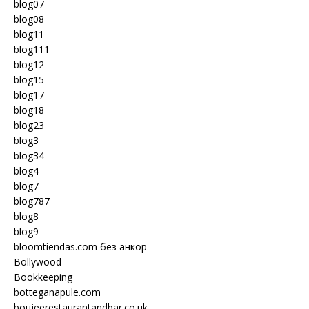
blog07
blog08
blog11
blog111
blog12
blog15
blog17
blog18
blog23
blog3
blog34
blog4
blog7
blog787
blog8
blog9
bloomtiendas.com без анкор
Bollywood
Bookkeeping
botteganapule.com
boujeerestaurantandbar.co.uk