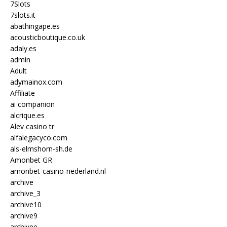
7Slots
7slots.it
abathingape.es
acousticboutique.co.uk
adaly.es
admin
Adult
adymainox.com
Affiliate
ai companion
alcrique.es
Alev casino tr
alfalegacyco.com
als-elmshorn-sh.de
Amonbet GR
amonbet-casino-nederland.nl
archive
archive_3
archive10
archive9
archivee