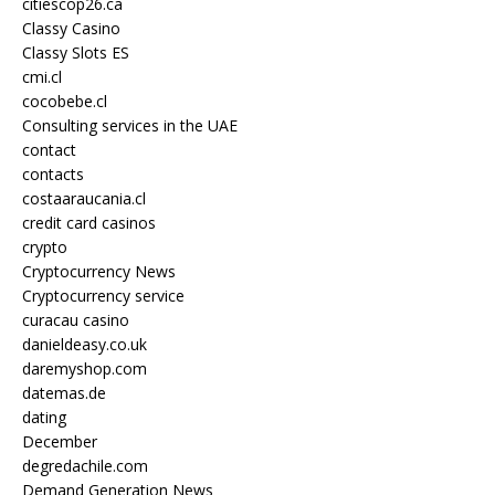
citiescop26.ca
Classy Casino
Classy Slots ES
cmi.cl
cocobebe.cl
Consulting services in the UAE
contact
contacts
costaaraucania.cl
credit card casinos
crypto
Cryptocurrency News
Cryptocurrency service
curacau casino
danieldeasy.co.uk
daremyshop.com
datemas.de
dating
December
degredachile.com
Demand Generation News