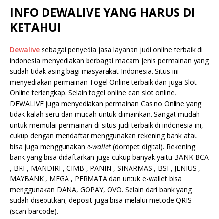
INFO DEWALIVE
YANG HARUS DI
KETAHUI
Dewalive
sebagai penyedia jasa layanan judi online terbaik di
indonesia menyediakan berbagai macam jenis permainan yang
sudah tidak asing bagi masyarakat Indonesia. Situs ini
menyediakan permainan Togel Online terbaik dan juga Slot
Online terlengkap. Selain togel online dan slot online,
DEWALIVE juga menyediakan permainan Casino Online yang
tidak kalah seru dan mudah untuk dimainkan. Sangat mudah
untuk memulai permainan di situs judi terbaik di indonesia ini,
cukup dengan mendaftar menggunakan rekening bank atau
bisa juga menggunakan
e-wallet
(dompet digital). Rekening
bank yang bisa didaftarkan juga cukup banyak yaitu BANK BCA
, BRI , MANDIRI , CIMB , PANIN , SINARMAS , BSI , JENIUS ,
MAYBANK , MEGA , PERMATA dan untuk e-wallet bisa
menggunakan DANA, GOPAY, OVO. Selain dari bank yang
sudah disebutkan, deposit juga bisa melalui metode QRIS
(scan barcode).