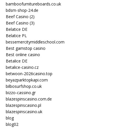
bamboofurnitureboards.co.uk
bdsm-shop-24.de
Beef Casino (2)
Beef Casino (3)
Belatice DE
Belatice PL
bessemercitymiddleschool.com
Best gamstop casino
Best online casino
Betalice DE
betalice-casino.cz
betwoon-2026casino.top
beyazparktopkapi.com
bilbosurfshop.co.uk
bizzo-cassino.gr
blazespinscasino.com.de
blazespinscasino.pl
blazespinscasino.uk
blog
blog02