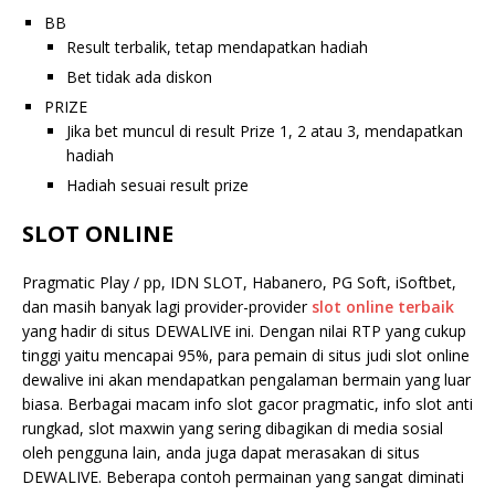
BB
Result terbalik, tetap mendapatkan hadiah
Bet tidak ada diskon
PRIZE
Jika bet muncul di result Prize 1, 2 atau 3, mendapatkan
hadiah
Hadiah sesuai result prize
SLOT ONLINE
Pragmatic Play / pp, IDN SLOT, Habanero, PG Soft, iSoftbet,
dan masih banyak lagi provider-provider
slot online terbaik
yang hadir di situs DEWALIVE ini. Dengan nilai RTP yang cukup
tinggi yaitu mencapai 95%, para pemain di situs judi slot online
dewalive ini akan mendapatkan pengalaman bermain yang luar
biasa. Berbagai macam info slot gacor pragmatic, info slot anti
rungkad, slot maxwin yang sering dibagikan di media sosial
oleh pengguna lain, anda juga dapat merasakan di situs
DEWALIVE. Beberapa contoh permainan yang sangat diminati