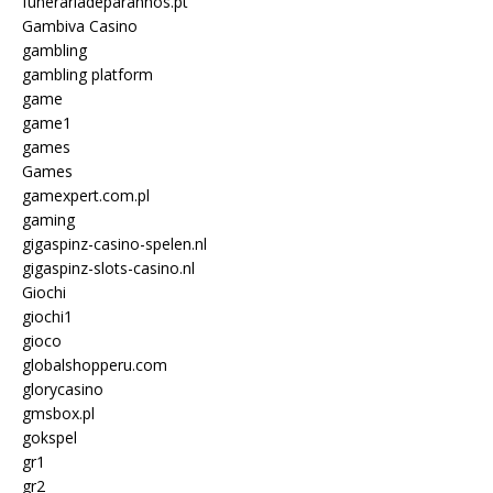
funerariadeparanhos.pt
Gambiva Casino
gambling
gambling platform
game
game1
games
Games
gamexpert.com.pl
gaming
gigaspinz-casino-spelen.nl
gigaspinz-slots-casino.nl
Giochi
giochi1
gioco
globalshopperu.com
glorycasino
gmsbox.pl
gokspel
gr1
gr2