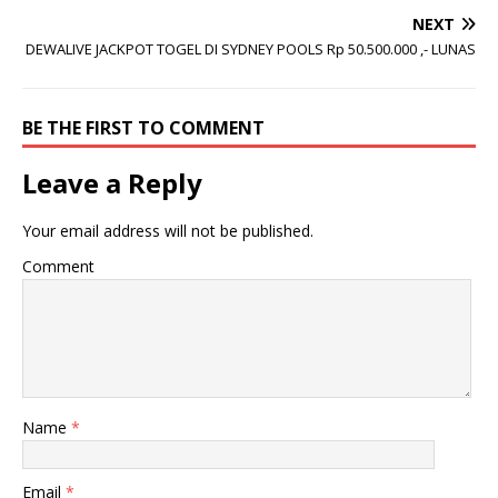
NEXT
DEWALIVE JACKPOT TOGEL DI SYDNEY POOLS Rp 50.500.000 ,- LUNAS
BE THE FIRST TO COMMENT
Leave a Reply
Your email address will not be published.
Comment
Name
*
Email
*