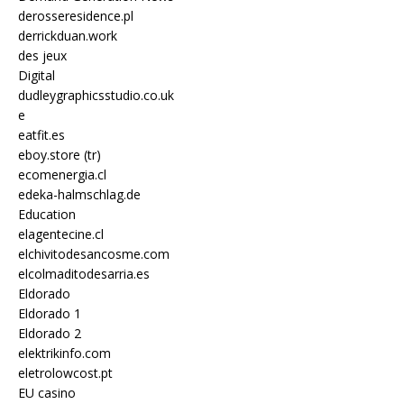
derosseresidence.pl
derrickduan.work
des jeux
Digital
dudleygraphicsstudio.co.uk
e
eatfit.es
eboy.store (tr)
ecomenergia.cl
edeka-halmschlag.de
Education
elagentecine.cl
elchivitodesancosme.com
elcolmaditodesarria.es
Eldorado
Eldorado 1
Eldorado 2
elektrikinfo.com
eletrolowcost.pt
EU casino