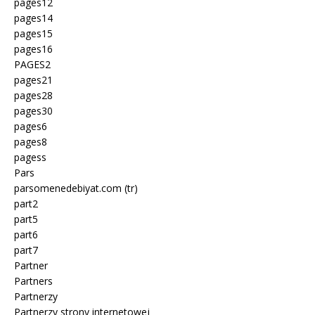
pages12
pages14
pages15
pages16
PAGES2
pages21
pages28
pages30
pages6
pages8
pagess
Pars
parsomenedebiyat.com (tr)
part2
part5
part6
part7
Partner
Partners
Partnerzy
Partnerzy strony internetowej