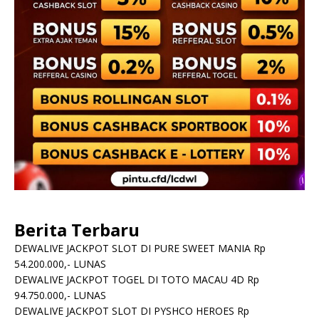
Berita Terbaru
DEWALIVE JACKPOT SLOT DI PURE SWEET MANIA Rp
54.200.000,- LUNAS
DEWALIVE JACKPOT TOGEL DI TOTO MACAU 4D Rp
94.750.000,- LUNAS
DEWALIVE JACKPOT SLOT DI PYSHCO HEROES Rp