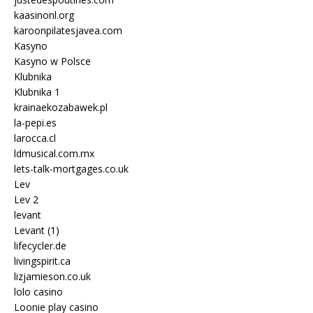
kaasinonl.org
karoonpilatesjavea.com
Kasyno
Kasyno w Polsce
Klubnika
Klubnika 1
krainaekozabawek.pl
la-pepi.es
larocca.cl
ldmusical.com.mx
lets-talk-mortgages.co.uk
Lev
Lev 2
levant
Levant (1)
lifecycler.de
livingspirit.ca
lizjamieson.co.uk
lolo casino
Loonie play casino