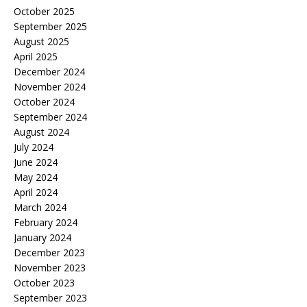
October 2025
September 2025
August 2025
April 2025
December 2024
November 2024
October 2024
September 2024
August 2024
July 2024
June 2024
May 2024
April 2024
March 2024
February 2024
January 2024
December 2023
November 2023
October 2023
September 2023