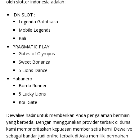
oleh slotter indonesia adalah :
IDN SLOT :
Legenda Gatotkaca
Mobile Legends
Bali
PRAGMATIC PLAY
Gates of Olympus
Sweet Bonanza
5 Lions Dance
Habanero
Bomb Runner
5 Lucky Lions
Koi Gate
Dewalive hadir untuk memberikan Anda pengalaman bermain
yang berbeda. Dengan menggunakan provider terbaik di dunia
kami memprioritaskan kepuasan member setia kami. Dewalive
sebagai bandar judi online terbaik di Asia memiliki permainan