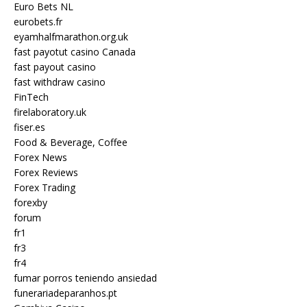
Euro Bets NL
eurobets.fr
eyamhalfmarathon.org.uk
fast payotut casino Canada
fast payout casino
fast withdraw casino
FinTech
firelaboratory.uk
fiser.es
Food & Beverage, Coffee
Forex News
Forex Reviews
Forex Trading
forexby
forum
fr1
fr3
fr4
fumar porros teniendo ansiedad
funerariadeparanhos.pt