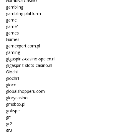
Gambiva Casino
gambling
gambling platform
game
game1
games
Games
gamexpert.com.pl
gaming
gigaspinz-casino-spelen.nl
gigaspinz-slots-casino.nl
Giochi
giochi1
gioco
globalshopperu.com
glorycasino
gmsbox.pl
gokspel
gr1
gr2
gr3