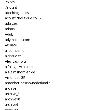
7Slots
7slots.it
abathingape.es
acousticboutique.co.uk
adaly.es
admin
Adult
adymainox.com
Affiliate
ai companion
alcrique.es
Alev casino tr
alfalegacyco.com
als-elmshorn-sh.de
Amonbet GR
amonbet-casino-nederland.nl
archive
archive_3
archive10
archive9
archivee