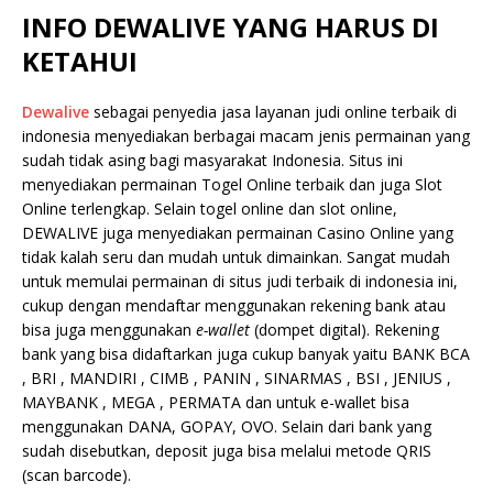
INFO DEWALIVE
YANG HARUS DI
KETAHUI
Dewalive
sebagai penyedia jasa layanan judi online terbaik di
indonesia menyediakan berbagai macam jenis permainan yang
sudah tidak asing bagi masyarakat Indonesia. Situs ini
menyediakan permainan Togel Online terbaik dan juga Slot
Online terlengkap. Selain togel online dan slot online,
DEWALIVE juga menyediakan permainan Casino Online yang
tidak kalah seru dan mudah untuk dimainkan. Sangat mudah
untuk memulai permainan di situs judi terbaik di indonesia ini,
cukup dengan mendaftar menggunakan rekening bank atau
bisa juga menggunakan
e-wallet
(dompet digital). Rekening
bank yang bisa didaftarkan juga cukup banyak yaitu BANK BCA
, BRI , MANDIRI , CIMB , PANIN , SINARMAS , BSI , JENIUS ,
MAYBANK , MEGA , PERMATA dan untuk e-wallet bisa
menggunakan DANA, GOPAY, OVO. Selain dari bank yang
sudah disebutkan, deposit juga bisa melalui metode QRIS
(scan barcode).