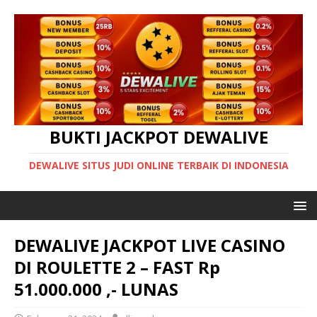
BUKTI JACKPOT DEWALIVE
DEWALIVE SITUS JUDI ONLINE TERBAIK DI INDONESIA
DEWALIVE JACKPOT LIVE CASINO
DI ROULETTE 2 – FAST Rp
51.000.000 ,- LUNAS