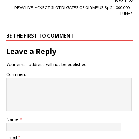
NEXT
DEWALIVE JACKPOT SLOT DI GATES OF OLYMPUS Rp 51.000.000 ,-
LUNAS
BE THE FIRST TO COMMENT
Leave a Reply
Your email address will not be published.
Comment
Name
*
Email
*