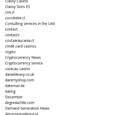
Classy Casino
Classy Slots ES
cmi.cl
cocobebe.cl
Consulting services in the UAE
contact
contacts
costaaraucania.cl
credit card casinos
crypto
Cryptocurrency News
Cryptocurrency service
curacau casino
danieldeasy.co.uk
daremyshop.com
datemas.de
dating
December
degredachile.com
Demand Generation News
derosseresidence.pl