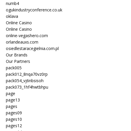
numb4
ogukindustryconference.co.uk
oklava
Online Casino
Online Casino
online-vegashero.com
orlandeauxs.com
osiedlestaracegielnia.com.pl
Our Brands
Our Partners
pack005
pack012_8nqa70vz0rp
pack054_vj6nbsisoh
pack073_1hf4hwtbhpu
page
page13
pages
pages09
pages10
pages12