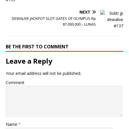
NEXT
DEWALIVE JACKPOT SLOT GATES OF OLYMPUS Rp
87.000.000 ,- LUNAS
BE THE FIRST TO COMMENT
Leave a Reply
Your email address will not be published.
Comment
Name
*