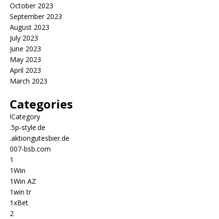
October 2023
September 2023
August 2023
July 2023
June 2023
May 2023
April 2023
March 2023
Categories
!Category
.5p-style.de
.aktiongutesbier.de
007-bsb.com
1
1Win
1Win AZ
1win tr
1xBet
2