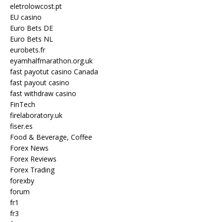
eletrolowcost.pt
EU casino
Euro Bets DE
Euro Bets NL
eurobets.fr
eyamhalfmarathon.org.uk
fast payotut casino Canada
fast payout casino
fast withdraw casino
FinTech
firelaboratory.uk
fiser.es
Food & Beverage, Coffee
Forex News
Forex Reviews
Forex Trading
forexby
forum
fr1
fr3