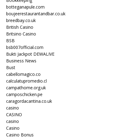
Bookkeeping
botteganapule.com
boujeerestaurantandbar.co.uk
breedbay.co.uk
British Casino
Britsino Casino
BSB
bsb007official.com
Bukti Jackpot DEWALIVE
Business News
Bust
cabellomagico.co
calculatupromedio.cl
campathome.org.uk
camposchicken.pe
caragordacantina.co.uk
casino
CASINO
casino
Casino
Casino Bonus