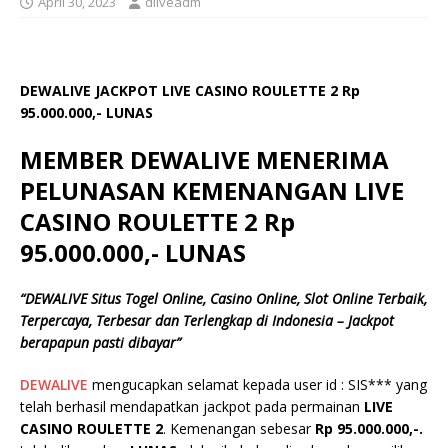
April 30, 2023
dliveadm
DEWALIVE JACKPOT LIVE CASINO ROULETTE 2
Rp
95.000.000,- LUNAS
MEMBER DEWALIVE MENERIMA
PELUNASAN KEMENANGAN
LIVE
CASINO ROULETTE 2 Rp
95.000.000,- LUNAS
“
DEWALIVE
Situs Togel Online, Casino Online, Slot Online Terbaik,
Terpercaya, Terbesar dan Terlengkap di Indonesia – Jackpot
berapapun pasti dibayar”
DEWALIVE
mengucapkan selamat kepada user id : SIS*** yang
telah berhasil mendapatkan jackpot pada permainan
LIVE
CASINO ROULETTE 2
. Kemenangan sebesar
Rp 95.000.000,-.