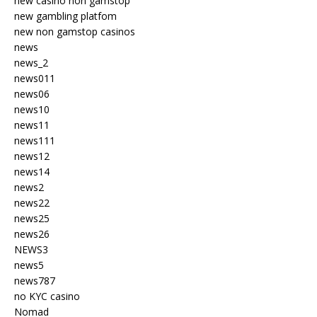
new casino non gamstop
new gambling platfom
new non gamstop casinos
news
news_2
news011
news06
news10
news11
news111
news12
news14
news2
news22
news25
news26
NEWS3
news5
news787
no KYC casino
Nomad