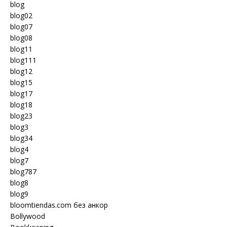
blog
blog02
blog07
blog08
blog11
blog111
blog12
blog15
blog17
blog18
blog23
blog3
blog34
blog4
blog7
blog787
blog8
blog9
bloomtiendas.com без анкор
Bollywood