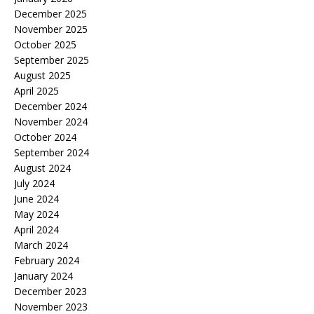
December 2025
November 2025
October 2025
September 2025
August 2025
April 2025
December 2024
November 2024
October 2024
September 2024
August 2024
July 2024
June 2024
May 2024
April 2024
March 2024
February 2024
January 2024
December 2023
November 2023