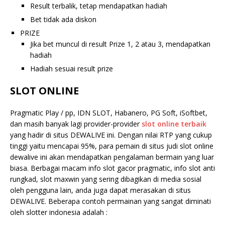
Result terbalik, tetap mendapatkan hadiah
Bet tidak ada diskon
PRIZE
Jika bet muncul di result Prize 1, 2 atau 3, mendapatkan
hadiah
Hadiah sesuai result prize
SLOT ONLINE
Pragmatic Play / pp, IDN SLOT, Habanero, PG Soft, iSoftbet,
dan masih banyak lagi provider-provider
slot online terbaik
yang hadir di situs DEWALIVE ini. Dengan nilai RTP yang cukup
tinggi yaitu mencapai 95%, para pemain di situs judi slot online
dewalive ini akan mendapatkan pengalaman bermain yang luar
biasa. Berbagai macam info slot gacor pragmatic, info slot anti
rungkad, slot maxwin yang sering dibagikan di media sosial
oleh pengguna lain, anda juga dapat merasakan di situs
DEWALIVE. Beberapa contoh permainan yang sangat diminati
oleh slotter indonesia adalah :