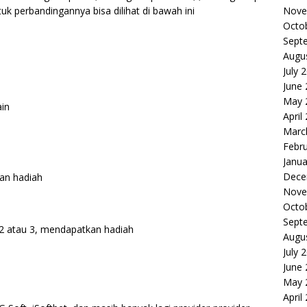
tuk perbandingannya bisa dilihat di bawah ini
Nove
Octo
Sept
Augu
July 
June
May 
ain
April
Marc
Febr
Janua
Dece
kan hadiah
Nove
Octo
Sept
1, 2 atau 3, mendapatkan hadiah
Augu
July 
June
May 
April