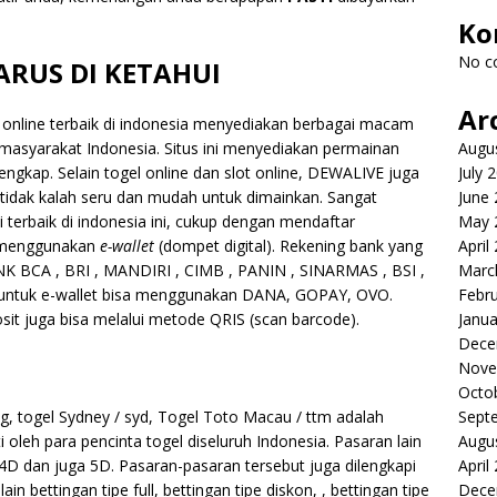
Ko
No c
ARUS DI KETAHUI
Ar
i online terbaik di indonesia menyediakan berbagai macam
 masyarakat Indonesia. Situs ini menyediakan permainan
Augu
lengkap. Selain togel online dan slot online, DEWALIVE juga
July 
tidak kalah seru dan mudah untuk dimainkan. Sangat
June
 terbaik di indonesia ini, cukup dengan mendaftar
May 
a menggunakan
e-wallet
(dompet digital). Rekening bank yang
April
ANK BCA , BRI , MANDIRI , CIMB , PANIN , SINARMAS , BSI ,
Marc
ntuk e-wallet bisa menggunakan DANA, GOPAY, OVO.
Febr
sit juga bisa melalui metode QRIS (scan barcode).
Janua
Dece
Nove
Octo
g, togel Sydney / syd, Togel Toto Macau / ttm adalah
Sept
oleh para pencinta togel diseluruh Indonesia. Pasaran lain
Augu
4D dan juga 5D. Pasaran-pasaran tersebut juga dilengkapi
April
n bettingan tipe full, bettingan tipe diskon, , bettingan tipe
Dece