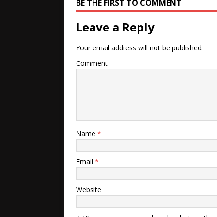
BE THE FIRST TO COMMENT
Leave a Reply
Your email address will not be published.
Comment
Name
*
Email
*
Website