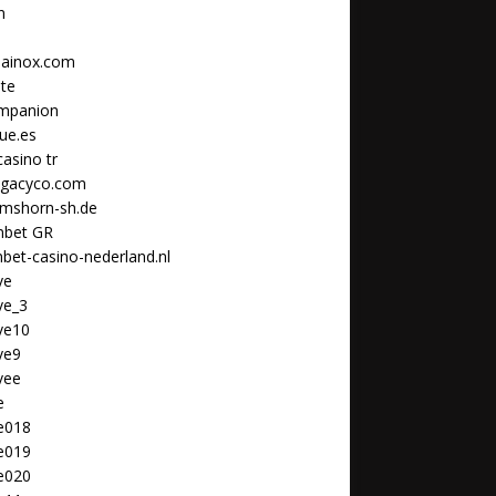
n
ainox.com
ate
ompanion
que.es
casino tr
legacyco.com
lmshorn-sh.de
bet GR
et-casino-nederland.nl
ve
ve_3
ve10
ve9
vee
e
le018
le019
le020