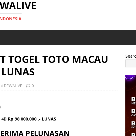
EWALIVE
 INDONESIA
OT TOGEL TOTO MACAU
Sear
,- LUNAS
pot DEWALIVE
0
D
 Rp 98.000.000 ,- LUNAS
NERIMA PELUNASAN