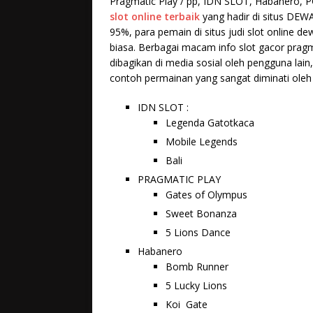
Pragmatic Play / pp, IDN SLOT, Habanero, PG
slot online terbaik
yang hadir di situs DEWA
95%, para pemain di situs judi slot online 
biasa. Berbagai macam info slot gacor pragma
dibagikan di media sosial oleh pengguna lai
contoh permainan yang sangat diminati oleh s
IDN SLOT :
Legenda Gatotkaca
Mobile Legends
Bali
PRAGMATIC PLAY
Gates of Olympus
Sweet Bonanza
5 Lions Dance
Habanero
Bomb Runner
5 Lucky Lions
Koi Gate