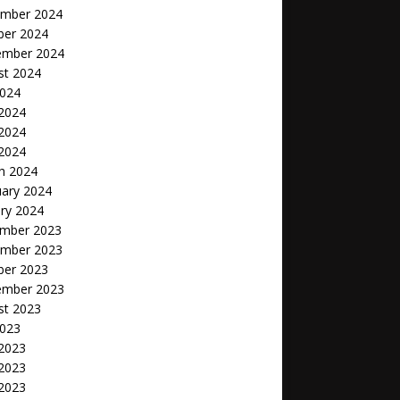
mber 2024
ber 2024
ember 2024
st 2024
2024
 2024
2024
 2024
h 2024
uary 2024
ry 2024
mber 2023
mber 2023
ber 2023
ember 2023
st 2023
2023
 2023
2023
 2023