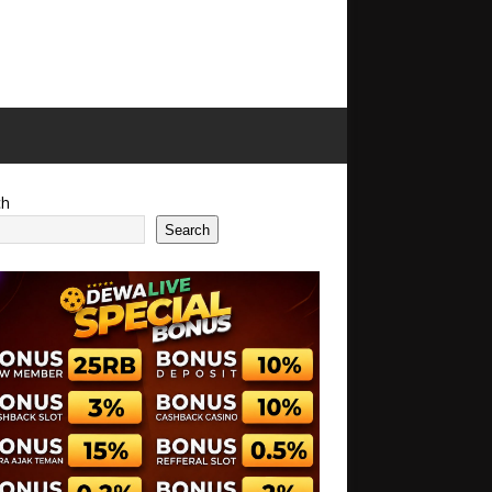
ch
Search