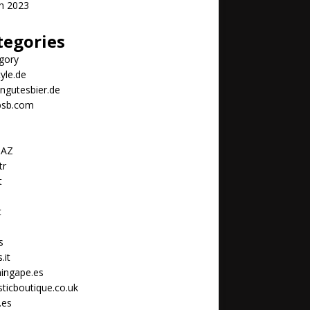
h 2023
tegories
gory
tyle.de
ongutesbier.de
bsb.com
 AZ
tr
t
t
s
.it
ingape.es
ticboutique.co.uk
.es