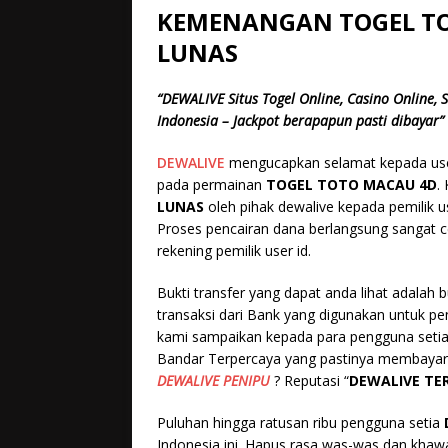
KEMENANGAN
TOGEL TO
LUNAS
“
DEWALIVE
Situs Togel Online, Casino Online, 
Indonesia – Jackpot berapapun pasti dibayar”
DEWALIVE
mengucapkan selamat kepada user
pada permainan
TOGEL TOTO MACAU 4D
.
LUNAS
oleh pihak dewalive kepada pemilik u
Proses pencairan dana berlangsung sangat 
rekening pemilik user id.
Bukti transfer yang dapat anda lihat adalah 
transaksi dari Bank yang digunakan untuk pen
kami sampaikan kepada para pengguna seti
Bandar Terpercaya yang pastinya membaya
DEWALIVE
PENIPU
? Reputasi “
DEWALIVE
TE
Puluhan hingga ratusan ribu pengguna setia
Indonesia ini. Hapus rasa was-was dan kha