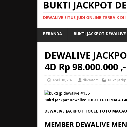
BUKTI JACKPOT D
DEWALIVE SITUS JUDI ONLINE TERBAIK DI
BERANDA
BUKTI JACKPOT DEWALIVE
DEWALIVE JACKP
4D Rp 98.000.000 
April 30, 2023
dliveadm
Bukti Jack
Bukti Jackpot Dewalive TOGEL TOTO MACAU 4
DEWALIVE JACKPOT TOGEL TOTO MACAU 4D
MEMBER DEWALIVE ME