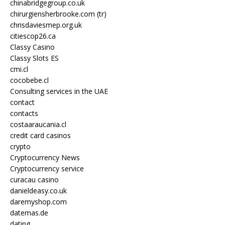
chinabridgegroup.co.uk
chirurgiensherbrooke.com (tr)
chrisdaviesmep.org.uk
citiescop26.ca
Classy Casino
Classy Slots ES
cmi.cl
cocobebe.cl
Consulting services in the UAE
contact
contacts
costaaraucania.cl
credit card casinos
crypto
Cryptocurrency News
Cryptocurrency service
curacau casino
danieldeasy.co.uk
daremyshop.com
datemas.de
dating