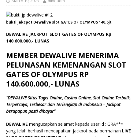
March 19, 2023
dliveadm
bukti jakcpot Dewalive slot GATES OF OLYMPUS 140.6jt
DEWALIVE
JACKPOT SLOT GATES OF OLYMPUS Rp
140.600.000,- LUNAS
MEMBER DEWALIVE MENERIMA
PELUNASAN KEMENANGAN SLOT
GATES OF OLYMPUS RP
140.600.000,- LUNAS
“
DEWALIVE
Situs Togel Online, Casino Online, Slot Online Terbaik,
Terpercaya, Terbesar dan Terlengkap di Indonesia – Jackpot
berapapun pasti dibayar”
DEWALIVE
mengucapkan selamat kepada user id : GRA***
yang telah berhasil mendapatkan jackpot pada permainan
LIVE