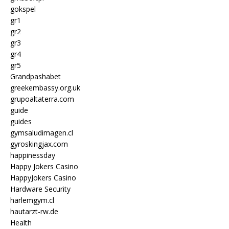
gokspel
gr1
gr2
gr3
gr4
gr5
Grandpashabet
greekembassy.org.uk
grupoaltaterra.com
guide
guides
gymsaludimagen.cl
gyroskingjax.com
happinessday
Happy Jokers Casino
HappyJokers Casino
Hardware Security
harlemgym.cl
hautarzt-rw.de
Health