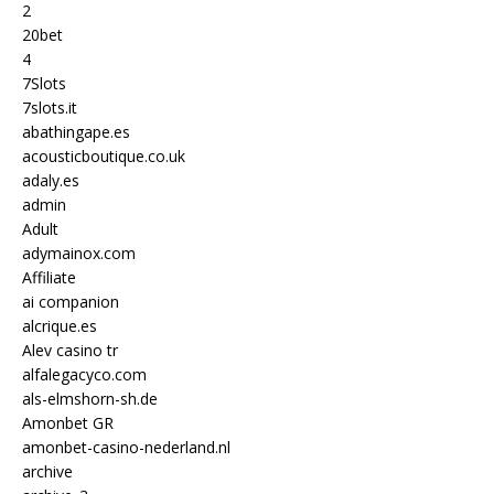
2
20bet
4
7Slots
7slots.it
abathingape.es
acousticboutique.co.uk
adaly.es
admin
Adult
adymainox.com
Affiliate
ai companion
alcrique.es
Alev casino tr
alfalegacyco.com
als-elmshorn-sh.de
Amonbet GR
amonbet-casino-nederland.nl
archive