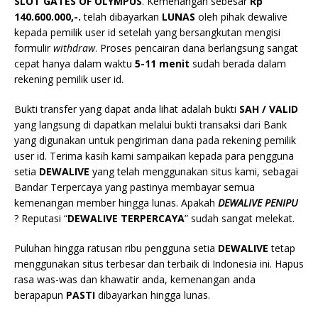
SLOT GATES OF OLYMPUS
. Kemenangan sebesar
Rp
140.600.000,-.
telah dibayarkan
LUNAS
oleh pihak dewalive
kepada pemilik user id setelah yang bersangkutan mengisi
formulir
withdraw
. Proses pencairan dana berlangsung sangat
cepat hanya dalam waktu
5-11 menit
sudah berada dalam
rekening pemilik user id.
Bukti transfer yang dapat anda lihat adalah bukti
SAH / VALID
yang langsung di dapatkan melalui bukti transaksi dari Bank
yang digunakan untuk pengiriman dana pada rekening pemilik
user id. Terima kasih kami sampaikan kepada para pengguna
setia
DEWALIVE
yang telah menggunakan situs kami, sebagai
Bandar Terpercaya yang pastinya membayar semua
kemenangan member hingga lunas. Apakah
DEWALIVE
PENIPU
? Reputasi “
DEWALIVE
TERPERCAYA
” sudah sangat melekat.
Puluhan hingga ratusan ribu pengguna setia
DEWALIVE
tetap
menggunakan situs terbesar dan terbaik di Indonesia ini. Hapus
rasa was-was dan khawatir anda, kemenangan anda
berapapun
PASTI
dibayarkan hingga lunas.