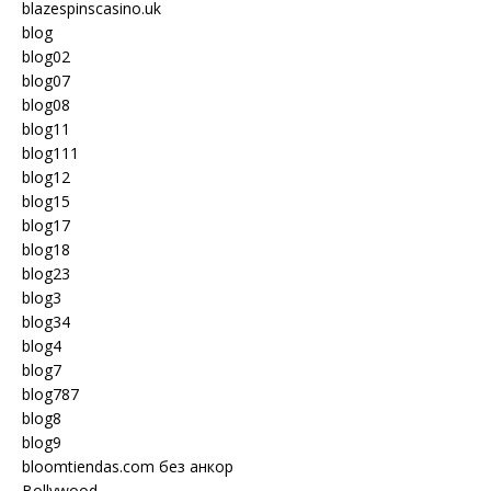
blazespinscasino.uk
blog
blog02
blog07
blog08
blog11
blog111
blog12
blog15
blog17
blog18
blog23
blog3
blog34
blog4
blog7
blog787
blog8
blog9
bloomtiendas.com без анкор
Bollywood