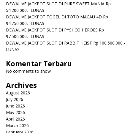
DEWALIVE JACKPOT SLOT DI PURE SWEET MANIA Rp
54.200.000,- LUNAS
DEWALIVE JACKPOT TOGEL DI TOTO MACAU 4D Rp
94.750.000,- LUNAS
DEWALIVE JACKPOT SLOT DI PYSHCO HEROES Rp
97.500.000,- LUNAS
DEWALIVE JACKPOT SLOT DI RABBIT HEIST Rp 100.500.000,-
LUNAS
Komentar Terbaru
No comments to show.
Archives
August 2026
July 2026
June 2026
May 2026
April 2026
March 2026
February 2026