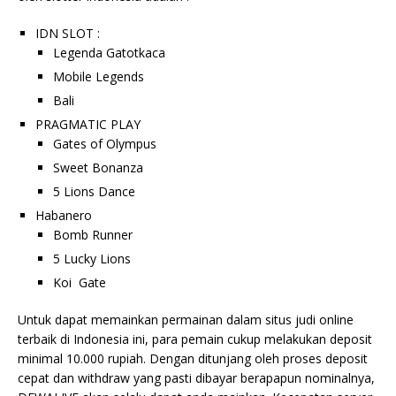
IDN SLOT :
Legenda Gatotkaca
Mobile Legends
Bali
PRAGMATIC PLAY
Gates of Olympus
Sweet Bonanza
5 Lions Dance
Habanero
Bomb Runner
5 Lucky Lions
Koi Gate
Untuk dapat memainkan permainan dalam situs judi online
terbaik di Indonesia ini, para pemain cukup melakukan deposit
minimal 10.000 rupiah. Dengan ditunjang oleh proses deposit
cepat dan withdraw yang pasti dibayar berapapun nominalnya,