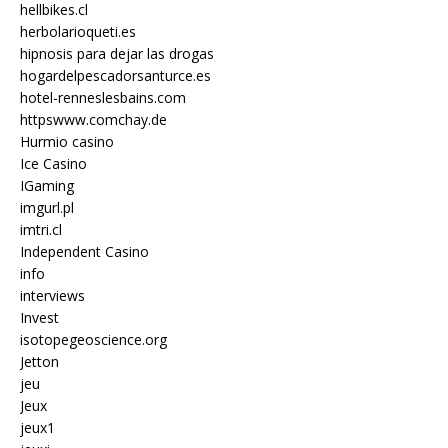
hellbikes.cl
herbolarioqueti.es
hipnosis para dejar las drogas
hogardelpescadorsanturce.es
hotel-renneslesbains.com
httpswww.comchay.de
Hurmio casino
Ice Casino
IGaming
imgurl.pl
imtri.cl
Independent Casino
info
interviews
Invest
isotopegeoscience.org
Jetton
jeu
Jeux
jeux1