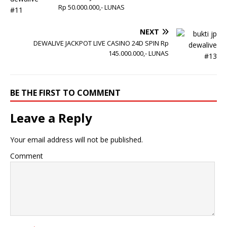
Rp 50.000.000,- LUNAS
NEXT
DEWALIVE JACKPOT LIVE CASINO 24D SPIN Rp
145.000.000,- LUNAS
BE THE FIRST TO COMMENT
Leave a Reply
Your email address will not be published.
Comment