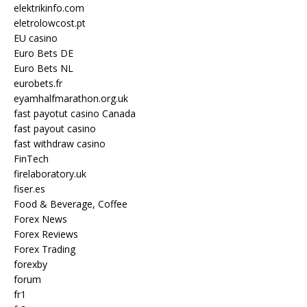
elektrikinfo.com
eletrolowcost.pt
EU casino
Euro Bets DE
Euro Bets NL
eurobets.fr
eyamhalfmarathon.org.uk
fast payotut casino Canada
fast payout casino
fast withdraw casino
FinTech
firelaboratory.uk
fiser.es
Food & Beverage, Coffee
Forex News
Forex Reviews
Forex Trading
forexby
forum
fr1