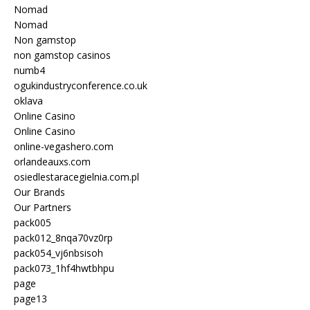
Nomad
Nomad
Non gamstop
non gamstop casinos
numb4
ogukindustryconference.co.uk
oklava
Online Casino
Online Casino
online-vegashero.com
orlandeauxs.com
osiedlestaracegielnia.com.pl
Our Brands
Our Partners
pack005
pack012_8nqa70vz0rp
pack054_vj6nbsisoh
pack073_1hf4hwtbhpu
page
page13