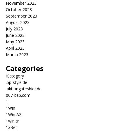
November 2023
October 2023
September 2023
August 2023
July 2023
June 2023
May 2023
April 2023
March 2023
Categories
!Category
.5p-style.de
.aktiongutesbier.de
007-bsb.com
1
1Win
1Win AZ
1win tr
1xBet