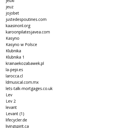
jeuxi
jeuz
jojobet
justedespoutines.com
kaasinonl.org
karoonpilatesjavea.com
Kasyno
Kasyno w Polsce
Klubnika
Klubnika 1
krainaekozabawek.pl
la-pepi.es
larocca.cl
ldmusical.com.mx
lets-talk-mortgages.co.uk
Lev
Lev 2
levant
Levant (1)
lifecycler.de
livingspirit.ca