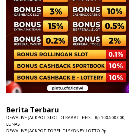
Berita Terbaru
DEWALIVE JACKPOT SLOT DI RABBIT HEIST Rp 100.500.000,-
LUNAS
DEWALIVE JACKPOT TOGEL DI SYDNEY LOTTO Rp