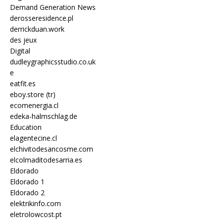
Demand Generation News
derosseresidence.pl
derrickduan.work
des jeux
Digital
dudleygraphicsstudio.co.uk
e
eatfit.es
eboy.store (tr)
ecomenergia.cl
edeka-halmschlag.de
Education
elagentecine.cl
elchivitodesancosme.com
elcolmaditodesarria.es
Eldorado
Eldorado 1
Eldorado 2
elektrikinfo.com
eletrolowcost.pt