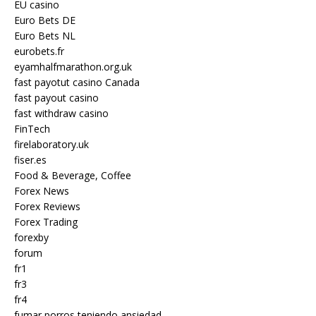
EU casino
Euro Bets DE
Euro Bets NL
eurobets.fr
eyamhalfmarathon.org.uk
fast payotut casino Canada
fast payout casino
fast withdraw casino
FinTech
firelaboratory.uk
fiser.es
Food & Beverage, Coffee
Forex News
Forex Reviews
Forex Trading
forexby
forum
fr1
fr3
fr4
fumar porros teniendo ansiedad