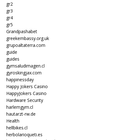
gr2
gr3
gr4
gr5
Grandpashabet
greekembassy.org.uk
grupoaltaterra.com
guide
guides
gymsaludimagen.cl
gyroskingjax.com
happinessday
Happy Jokers Casino
HappyJokers Casino
Hardware Security
harlemgym.cl
hautarzt-rw.de
Health
hellbikes.cl
herbolarioqueti.es