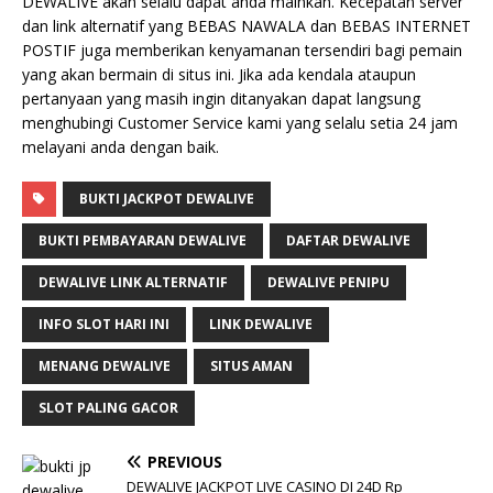
DEWALIVE akan selalu dapat anda mainkan. Kecepatan server
dan link alternatif yang BEBAS NAWALA dan BEBAS INTERNET
POSTIF juga memberikan kenyamanan tersendiri bagi pemain
yang akan bermain di situs ini. Jika ada kendala ataupun
pertanyaan yang masih ingin ditanyakan dapat langsung
menghubingi Customer Service kami yang selalu setia 24 jam
melayani anda dengan baik.
BUKTI JACKPOT DEWALIVE
BUKTI PEMBAYARAN DEWALIVE
DAFTAR DEWALIVE
DEWALIVE LINK ALTERNATIF
DEWALIVE PENIPU
INFO SLOT HARI INI
LINK DEWALIVE
MENANG DEWALIVE
SITUS AMAN
SLOT PALING GACOR
PREVIOUS
DEWALIVE JACKPOT LIVE CASINO DI 24D Rp