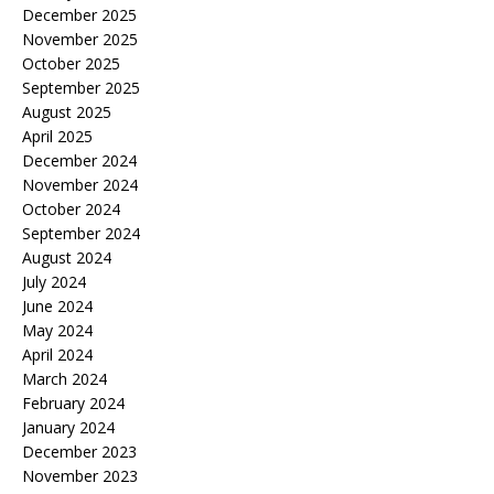
December 2025
November 2025
October 2025
September 2025
August 2025
April 2025
December 2024
November 2024
October 2024
September 2024
August 2024
July 2024
June 2024
May 2024
April 2024
March 2024
February 2024
January 2024
December 2023
November 2023