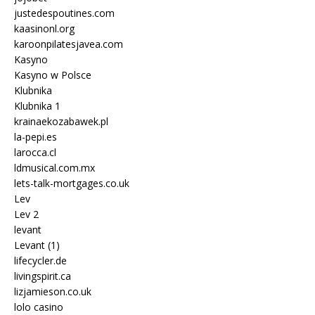
justedespoutines.com
kaasinonl.org
karoonpilatesjavea.com
Kasyno
Kasyno w Polsce
Klubnika
Klubnika 1
krainaekozabawek.pl
la-pepi.es
larocca.cl
ldmusical.com.mx
lets-talk-mortgages.co.uk
Lev
Lev 2
levant
Levant (1)
lifecycler.de
livingspirit.ca
lizjamieson.co.uk
lolo casino