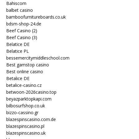
Bahiscom
balbet casino
bamboofurnitureboards.co.uk
bdsm-shop-24.de
Beef Casino (2)
Beef Casino (3)
Belatice DE
Belatice PL
bessemercitymiddleschool.com
Best gamstop casino
Best online casino
Betalice DE
betalice-casino.cz
betwoon-2026casino.top
beyazparktopkapi.com
bilbosurfshop.co.uk
bizzo-cassino.gr
blazespinscasino.com.de
blazespinscasino.pl
blazespinscasino.uk