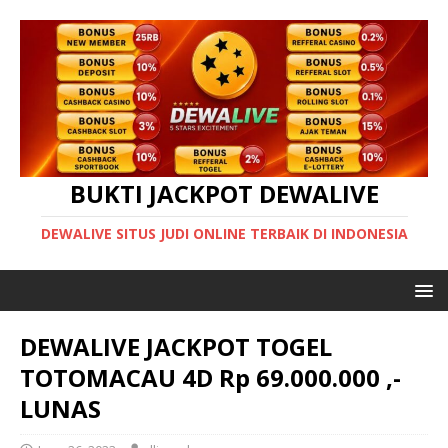
BUKTI JACKPOT DEWALIVE
DEWALIVE SITUS JUDI ONLINE TERBAIK DI INDONESIA
DEWALIVE JACKPOT TOGEL
TOTOMACAU 4D Rp 69.000.000 ,-
LUNAS