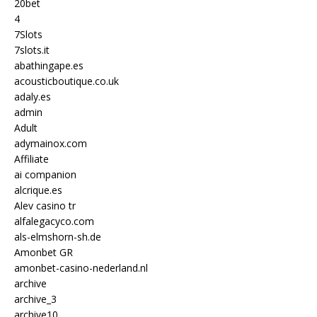
20bet
4
7Slots
7slots.it
abathingape.es
acousticboutique.co.uk
adaly.es
admin
Adult
adymainox.com
Affiliate
ai companion
alcrique.es
Alev casino tr
alfalegacyco.com
als-elmshorn-sh.de
Amonbet GR
amonbet-casino-nederland.nl
archive
archive_3
archive10