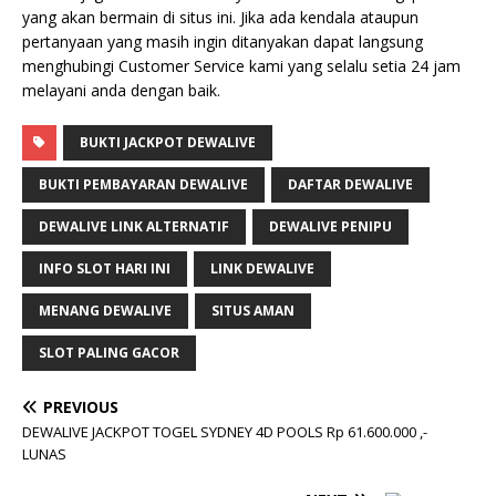
yang akan bermain di situs ini. Jika ada kendala ataupun
pertanyaan yang masih ingin ditanyakan dapat langsung
menghubingi Customer Service kami yang selalu setia 24 jam
melayani anda dengan baik.
BUKTI JACKPOT DEWALIVE
BUKTI PEMBAYARAN DEWALIVE
DAFTAR DEWALIVE
DEWALIVE LINK ALTERNATIF
DEWALIVE PENIPU
INFO SLOT HARI INI
LINK DEWALIVE
MENANG DEWALIVE
SITUS AMAN
SLOT PALING GACOR
PREVIOUS
DEWALIVE JACKPOT TOGEL SYDNEY 4D POOLS Rp 61.600.000 ,-
LUNAS