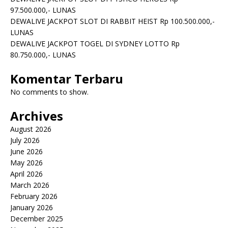
97.500.000,- LUNAS
DEWALIVE JACKPOT SLOT DI RABBIT HEIST Rp 100.500.000,-
LUNAS
DEWALIVE JACKPOT TOGEL DI SYDNEY LOTTO Rp
80.750.000,- LUNAS
Komentar Terbaru
No comments to show.
Archives
August 2026
July 2026
June 2026
May 2026
April 2026
March 2026
February 2026
January 2026
December 2025