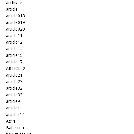
archivee
article
article018
article019
article020
article11
article12
article14
article15
article17
ARTICLE2
article21
article23
article32
article33
article9
articles
articles14
Az11
Bahiscom