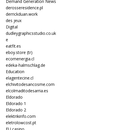
Demand Generation News
derosseresidence.pl
derrickduan.work
des jeux
Digital
dudleygraphicsstudio.co.uk
e
eatfit.es
eboy.store (tr)
ecomenergia.cl
edeka-halmschlag.de
Education
elagentecine.cl
elchivitodesancosme.com
elcolmaditodesarria.es
Eldorado
Eldorado 1
Eldorado 2
elektrikinfo.com
eletrolowcost.pt
EU casino