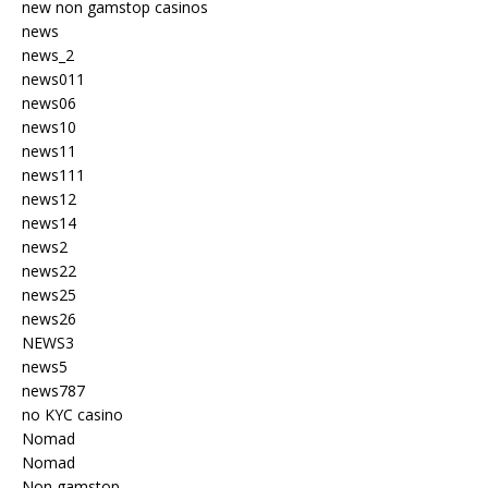
new non gamstop casinos
news
news_2
news011
news06
news10
news11
news111
news12
news14
news2
news22
news25
news26
NEWS3
news5
news787
no KYC casino
Nomad
Nomad
Non gamstop