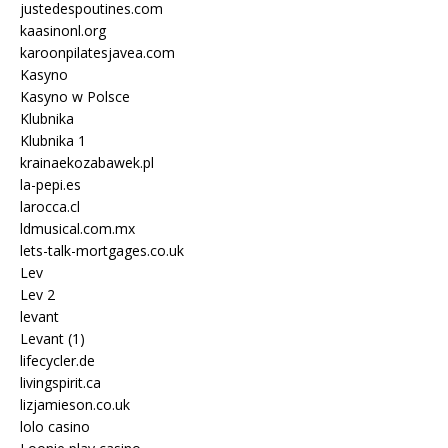
justedespoutines.com
kaasinonl.org
karoonpilatesjavea.com
Kasyno
Kasyno w Polsce
Klubnika
Klubnika 1
krainaekozabawek.pl
la-pepi.es
larocca.cl
ldmusical.com.mx
lets-talk-mortgages.co.uk
Lev
Lev 2
levant
Levant (1)
lifecycler.de
livingspirit.ca
lizjamieson.co.uk
lolo casino