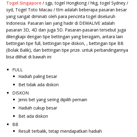
Togel Singapore
/ sgp, togel Hongkong / hkg, togel Sydney /
syd, Togel Toto Macau / ttm adalah beberapa pasaran besar
yang sangat diminati oleh para pencinta togel diseluruh
Indonesia. Pasaran lain yang hadir di DEWALIVE adalah
pasaran 3D, 4D dan juga 5D. Pasaran-pasaran tersebut juga
dilengkapi dengan tipe bettingan yang beragam, antara lain
bettingan tipe full, bettingan tipe diskon, , bettingan tipe BB
(Bolak Balik), dan bettingan tipe prize. untuk perbandingannya
bisa dilihat di bawah ini
FULL
Hadiah paling besar
Bet tidak ada diskon
DISKON
Jenis bet yang sering dipilih pemain
Hadiah cukup besar
Bet ada diskon
BB
Result terbalik, tetap mendapatkan hadiah