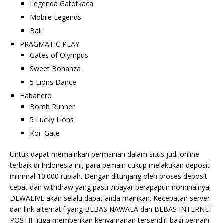
Legenda Gatotkaca
Mobile Legends
Bali
PRAGMATIC PLAY
Gates of Olympus
Sweet Bonanza
5 Lions Dance
Habanero
Bomb Runner
5 Lucky Lions
Koi Gate
Untuk dapat memainkan permainan dalam situs judi online
terbaik di Indonesia ini, para pemain cukup melakukan deposit
minimal 10.000 rupiah. Dengan ditunjang oleh proses deposit
cepat dan withdraw yang pasti dibayar berapapun nominalnya,
DEWALIVE akan selalu dapat anda mainkan. Kecepatan server
dan link alternatif yang BEBAS NAWALA dan BEBAS INTERNET
POSTIF juga memberikan kenyamanan tersendiri bagi pemain