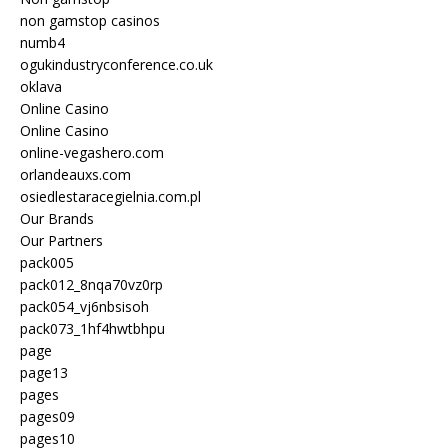
non gamstop casinos
numb4
ogukindustryconference.co.uk
oklava
Online Casino
Online Casino
online-vegashero.com
orlandeauxs.com
osiedlestaracegielnia.com.pl
Our Brands
Our Partners
pack005
pack012_8nqa70vz0rp
pack054_vj6nbsisoh
pack073_1hf4hwtbhpu
page
page13
pages
pages09
pages10