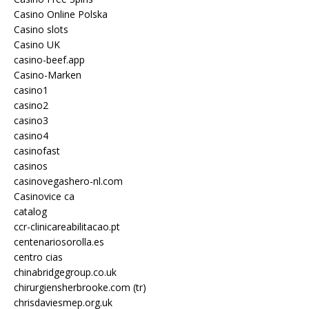
Casino Online Polska
Casino slots
Casino UK
casino-beef.app
Casino-Marken
casino1
casino2
casino3
casino4
casinofast
casinos
casinovegashero-nl.com
Casinovice ca
catalog
ccr-clinicareabilitacao.pt
centenariosorolla.es
centro cias
chinabridgegroup.co.uk
chirurgiensherbrooke.com (tr)
chrisdaviesmep.org.uk