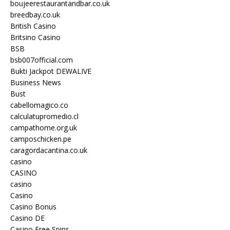
boujeerestaurantandbar.co.uk
breedbay.co.uk
British Casino
Britsino Casino
BSB
bsb007official.com
Bukti Jackpot DEWALIVE
Business News
Bust
cabellomagico.co
calculatupromedio.cl
campathome.org.uk
camposchicken.pe
caragordacantina.co.uk
casino
CASINO
casino
Casino
Casino Bonus
Casino DE
Casino Free Spins