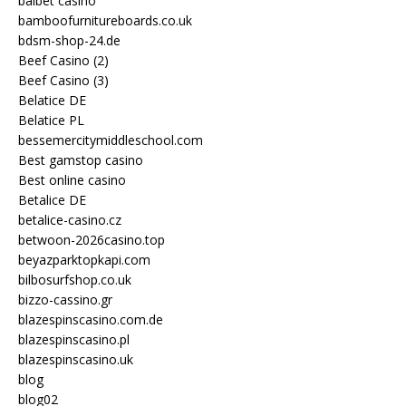
balbet casino
bamboofurnitureboards.co.uk
bdsm-shop-24.de
Beef Casino (2)
Beef Casino (3)
Belatice DE
Belatice PL
bessemercitymiddleschool.com
Best gamstop casino
Best online casino
Betalice DE
betalice-casino.cz
betwoon-2026casino.top
beyazparktopkapi.com
bilbosurfshop.co.uk
bizzo-cassino.gr
blazespinscasino.com.de
blazespinscasino.pl
blazespinscasino.uk
blog
blog02