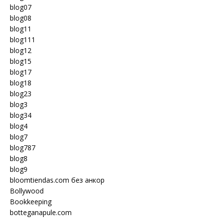
blog07
blog08
blog11
blog111
blog12
blog15
blog17
blog18
blog23
blog3
blog34
blog4
blog7
blog787
blog8
blog9
bloomtiendas.com без анкор
Bollywood
Bookkeeping
botteganapule.com