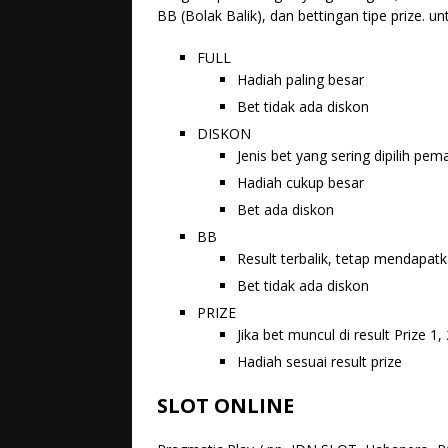
BB (Bolak Balik), dan bettingan tipe prize. un
FULL
Hadiah paling besar
Bet tidak ada diskon
DISKON
Jenis bet yang sering dipilih pem
Hadiah cukup besar
Bet ada diskon
BB
Result terbalik, tetap mendapat
Bet tidak ada diskon
PRIZE
Jika bet muncul di result Prize 
Hadiah sesuai result prize
SLOT ONLINE