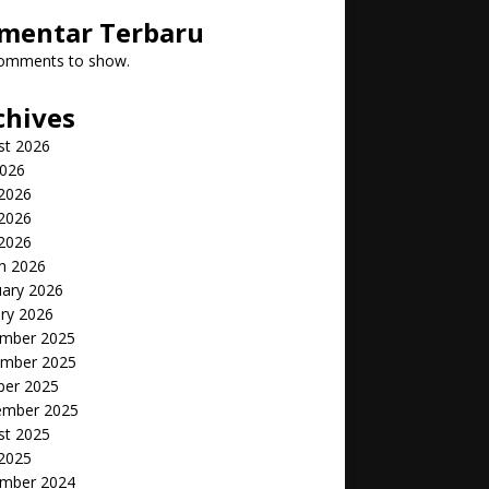
mentar Terbaru
omments to show.
chives
st 2026
2026
 2026
2026
 2026
h 2026
uary 2026
ry 2026
mber 2025
mber 2025
ber 2025
ember 2025
st 2025
 2025
mber 2024