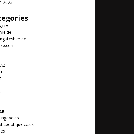
h 2023
tegories
gory
tyle.de
ongutesbier.de
bsb.com
 AZ
tr
t
t
s
.it
ingape.es
ticboutique.co.uk
.es