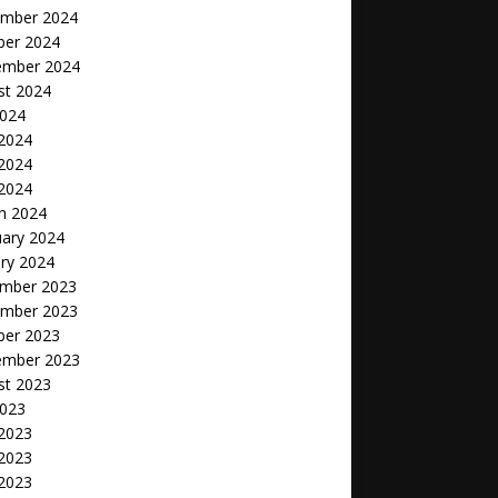
mber 2024
ber 2024
ember 2024
st 2024
2024
 2024
2024
 2024
h 2024
uary 2024
ry 2024
mber 2023
mber 2023
ber 2023
ember 2023
st 2023
2023
 2023
2023
 2023