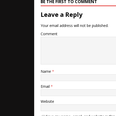
BE THE FIRST TO COMMENT
Leave a Reply
Your email address will not be published.
Comment
Name
*
Email
*
Website