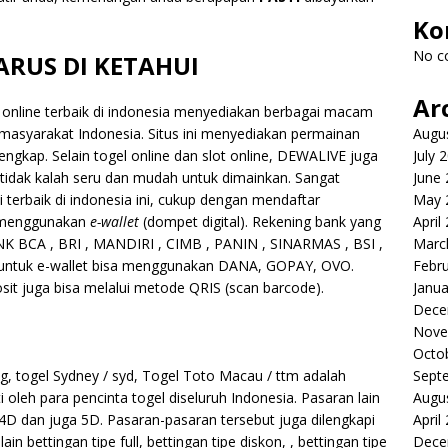
Ko
No c
ARUS DI KETAHUI
Ar
i online terbaik di indonesia menyediakan berbagai macam
 masyarakat Indonesia. Situs ini menyediakan permainan
Augu
lengkap. Selain togel online dan slot online, DEWALIVE juga
July 
tidak kalah seru dan mudah untuk dimainkan. Sangat
June
 terbaik di indonesia ini, cukup dengan mendaftar
May 
a menggunakan
e-wallet
(dompet digital). Rekening bank yang
April
ANK BCA , BRI , MANDIRI , CIMB , PANIN , SINARMAS , BSI ,
Marc
ntuk e-wallet bisa menggunakan DANA, GOPAY, OVO.
Febr
sit juga bisa melalui metode QRIS (scan barcode).
Janua
Dece
Nove
Octo
g, togel Sydney / syd, Togel Toto Macau / ttm adalah
Sept
oleh para pencinta togel diseluruh Indonesia. Pasaran lain
Augu
4D dan juga 5D. Pasaran-pasaran tersebut juga dilengkapi
April
n bettingan tipe full, bettingan tipe diskon, , bettingan tipe
Dece