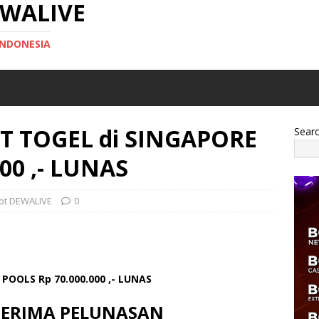
EWALIVE
 INDONESIA
T TOGEL di SINGAPORE
Sear
00 ,- LUNAS
pot DEWALIVE
0
POOLS Rp 70.000.000 ,- LUNAS
NERIMA PELUNASAN