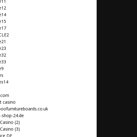
le11
le12
le14
le15
le17
CLE2
le21
le23
le32
le33
le9
es
les14
scom
t casino
oofurnitureboards.co.uk
-shop-24.de
Casino (2)
Casino (3)
ice DE