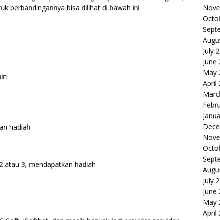
tuk perbandingannya bisa dilihat di bawah ini
Nove
Octo
Sept
Augu
July 
June
May 
ain
April
Marc
Febr
Janua
Dece
kan hadiah
Nove
Octo
Sept
1, 2 atau 3, mendapatkan hadiah
Augu
July 
June
May 
April