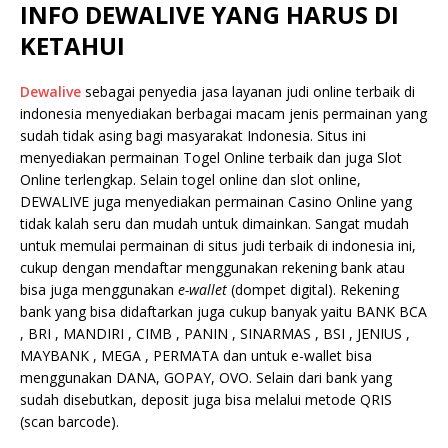
INFO DEWALIVE
YANG HARUS DI
KETAHUI
Dewalive
sebagai penyedia jasa layanan judi online terbaik di
indonesia menyediakan berbagai macam jenis permainan yang
sudah tidak asing bagi masyarakat Indonesia. Situs ini
menyediakan permainan Togel Online terbaik dan juga Slot
Online terlengkap. Selain togel online dan slot online,
DEWALIVE juga menyediakan permainan Casino Online yang
tidak kalah seru dan mudah untuk dimainkan. Sangat mudah
untuk memulai permainan di situs judi terbaik di indonesia ini,
cukup dengan mendaftar menggunakan rekening bank atau
bisa juga menggunakan
e-wallet
(dompet digital). Rekening
bank yang bisa didaftarkan juga cukup banyak yaitu BANK BCA
, BRI , MANDIRI , CIMB , PANIN , SINARMAS , BSI , JENIUS ,
MAYBANK , MEGA , PERMATA dan untuk e-wallet bisa
menggunakan DANA, GOPAY, OVO. Selain dari bank yang
sudah disebutkan, deposit juga bisa melalui metode QRIS
(scan barcode).