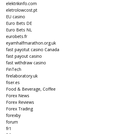
elektrikinfo.com
eletrolowcost.pt
EU casino
Euro Bets DE
Euro Bets NL
eurobets.fr
eyamhalfmarathon.org.uk
fast payotut casino Canada
fast payout casino
fast withdraw casino
FinTech
firelaboratory.uk
fiser.es
Food & Beverage, Coffee
Forex News
Forex Reviews
Forex Trading
forexby
forum
fr1