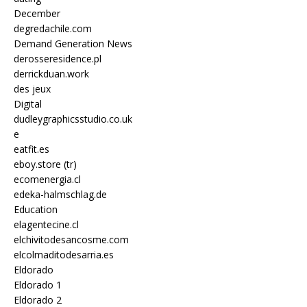
December
degredachile.com
Demand Generation News
derosseresidence.pl
derrickduan.work
des jeux
Digital
dudleygraphicsstudio.co.uk
e
eatfit.es
eboy.store (tr)
ecomenergia.cl
edeka-halmschlag.de
Education
elagentecine.cl
elchivitodesancosme.com
elcolmaditodesarria.es
Eldorado
Eldorado 1
Eldorado 2