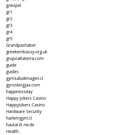
gokspel
gr1
gr2
gr3
gr4
gr5
Grandpashabet
greekembassy.org.uk
grupoaltaterra.com
guide
guides
gymsaludimagen.cl
gyroskingjax.com
happinessday
Happy Jokers Casino
HappyJokers Casino
Hardware Security
harlemgym.cl
hautarzt-rw.de
Health