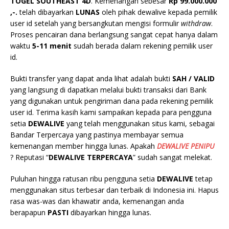
TOGEL SOUTHEAST 4D
. Kemenangan sebesar
Rp 99.000.000
,-.
telah dibayarkan
LUNAS
oleh pihak dewalive kepada pemilik
user id setelah yang bersangkutan mengisi formulir
withdraw
.
Proses pencairan dana berlangsung sangat cepat hanya dalam
waktu
5-11 menit
sudah berada dalam rekening pemilik user
id.
Bukti transfer yang dapat anda lihat adalah bukti
SAH / VALID
yang langsung di dapatkan melalui bukti transaksi dari Bank
yang digunakan untuk pengiriman dana pada rekening pemilik
user id. Terima kasih kami sampaikan kepada para pengguna
setia
DEWALIVE
yang telah menggunakan situs kami, sebagai
Bandar Terpercaya yang pastinya membayar semua
kemenangan member hingga lunas. Apakah
DEWALIVE
PENIPU
? Reputasi “
DEWALIVE
TERPERCAYA
” sudah sangat melekat.
Puluhan hingga ratusan ribu pengguna setia
DEWALIVE
tetap
menggunakan situs terbesar dan terbaik di Indonesia ini. Hapus
rasa was-was dan khawatir anda, kemenangan anda
berapapun
PASTI
dibayarkan hingga lunas.