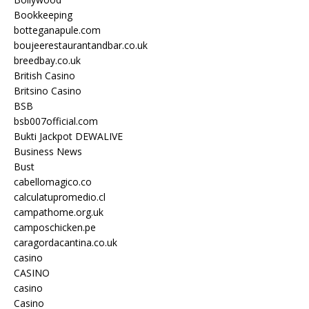
Bookkeeping
botteganapule.com
boujeerestaurantandbar.co.uk
breedbay.co.uk
British Casino
Britsino Casino
BSB
bsb007official.com
Bukti Jackpot DEWALIVE
Business News
Bust
cabellomagico.co
calculatupromedio.cl
campathome.org.uk
camposchicken.pe
caragordacantina.co.uk
casino
CASINO
casino
Casino