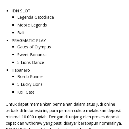
IDN SLOT :
Legenda Gatotkaca
Mobile Legends
Bali
PRAGMATIC PLAY
Gates of Olympus
Sweet Bonanza
5 Lions Dance
Habanero
Bomb Runner
5 Lucky Lions
Koi Gate
Untuk dapat memainkan permainan dalam situs judi online
terbaik di Indonesia ini, para pemain cukup melakukan deposit
minimal 10.000 rupiah. Dengan ditunjang oleh proses deposit
cepat dan withdraw yang pasti dibayar berapapun nominalnya,