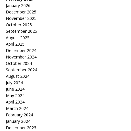
January 2026
December 2025
November 2025
October 2025
September 2025
August 2025
April 2025
December 2024
November 2024
October 2024
September 2024
August 2024
July 2024
June 2024
May 2024
April 2024
March 2024
February 2024
January 2024
December 2023