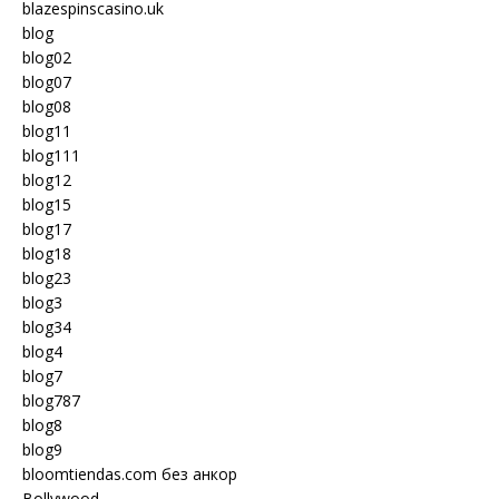
blazespinscasino.uk
blog
blog02
blog07
blog08
blog11
blog111
blog12
blog15
blog17
blog18
blog23
blog3
blog34
blog4
blog7
blog787
blog8
blog9
bloomtiendas.com без анкор
Bollywood