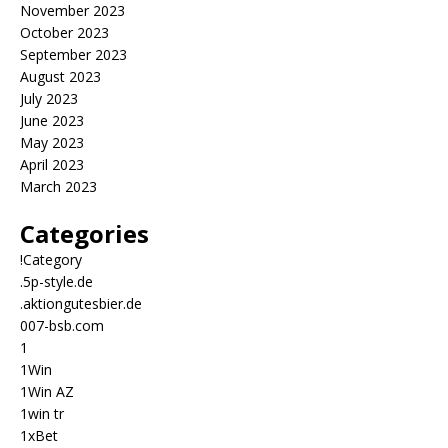
November 2023
October 2023
September 2023
August 2023
July 2023
June 2023
May 2023
April 2023
March 2023
Categories
!Category
.5p-style.de
.aktiongutesbier.de
007-bsb.com
1
1Win
1Win AZ
1win tr
1xBet