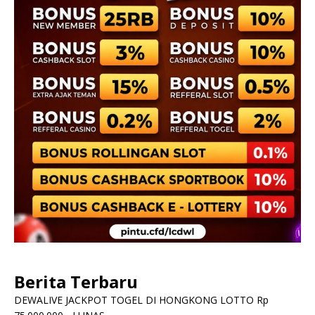
Berita Terbaru
DEWALIVE JACKPOT TOGEL DI HONGKONG LOTTO Rp