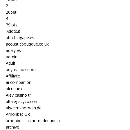
2
20bet
4
7Slots
7slots.it
abathingape.es
acousticboutique.co.uk
adaly.es
admin
Adult
adymainox.com
Affiliate
ai companion
alcrique.es
Alev casino tr
alfalegacyco.com
als-elmshorn-sh.de
Amonbet GR
amonbet-casino-nederland.nl
archive