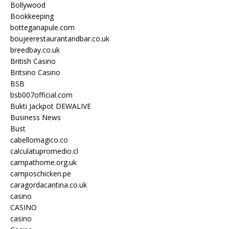
Bollywood
Bookkeeping
botteganapule.com
boujeerestaurantandbar.co.uk
breedbay.co.uk
British Casino
Britsino Casino
BSB
bsb007official.com
Bukti Jackpot DEWALIVE
Business News
Bust
cabellomagico.co
calculatupromedio.cl
campathome.org.uk
camposchicken.pe
caragordacantina.co.uk
casino
CASINO
casino