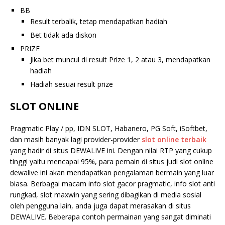
BB
Result terbalik, tetap mendapatkan hadiah
Bet tidak ada diskon
PRIZE
Jika bet muncul di result Prize 1, 2 atau 3, mendapatkan
hadiah
Hadiah sesuai result prize
SLOT ONLINE
Pragmatic Play / pp, IDN SLOT, Habanero, PG Soft, iSoftbet,
dan masih banyak lagi provider-provider
slot online terbaik
yang hadir di situs DEWALIVE ini. Dengan nilai RTP yang cukup
tinggi yaitu mencapai 95%, para pemain di situs judi slot online
dewalive ini akan mendapatkan pengalaman bermain yang luar
biasa. Berbagai macam info slot gacor pragmatic, info slot anti
rungkad, slot maxwin yang sering dibagikan di media sosial
oleh pengguna lain, anda juga dapat merasakan di situs
DEWALIVE. Beberapa contoh permainan yang sangat diminati