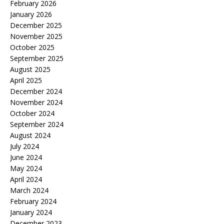
February 2026
January 2026
December 2025
November 2025
October 2025
September 2025
August 2025
April 2025
December 2024
November 2024
October 2024
September 2024
August 2024
July 2024
June 2024
May 2024
April 2024
March 2024
February 2024
January 2024
December 2023