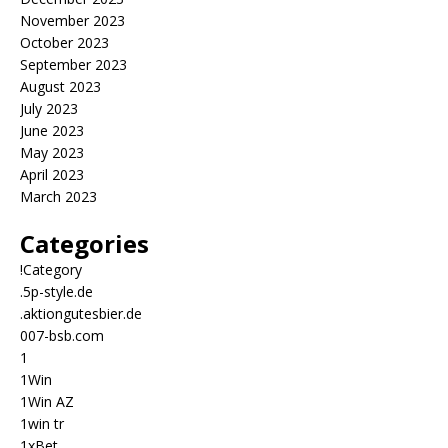
November 2023
October 2023
September 2023
August 2023
July 2023
June 2023
May 2023
April 2023
March 2023
Categories
!Category
.5p-style.de
.aktiongutesbier.de
007-bsb.com
1
1Win
1Win AZ
1win tr
1xBet