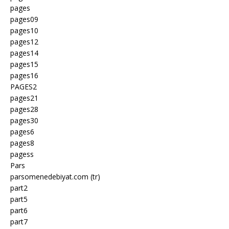
pages
pages09
pages10
pages12
pages14
pages15
pages16
PAGES2
pages21
pages28
pages30
pages6
pages8
pagess
Pars
parsomenedebiyat.com (tr)
part2
part5
part6
part7