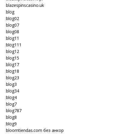
blazespinscasino.uk
blog
blog02
blog07
blog08
blog11
blog111
blog12
blog15
blog17
blog18
blog23
blog3
blog34
blog4
blog7
blog787
blog8
blog9
bloomtiendas.com без анкор