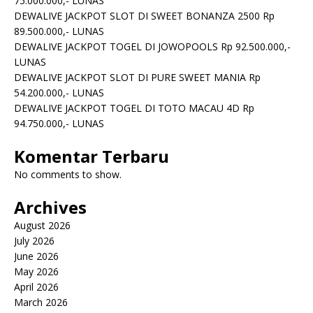
75.000.000,- LUNAS
DEWALIVE JACKPOT SLOT DI SWEET BONANZA 2500 Rp
89.500.000,- LUNAS
DEWALIVE JACKPOT TOGEL DI JOWOPOOLS Rp 92.500.000,-
LUNAS
DEWALIVE JACKPOT SLOT DI PURE SWEET MANIA Rp
54.200.000,- LUNAS
DEWALIVE JACKPOT TOGEL DI TOTO MACAU 4D Rp
94.750.000,- LUNAS
Komentar Terbaru
No comments to show.
Archives
August 2026
July 2026
June 2026
May 2026
April 2026
March 2026