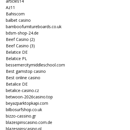
articles14
Az11
Bahiscom
balbet casino
bamboofurnitureboards.co.uk
bdsm-shop-24.de
Beef Casino (2)
Beef Casino (3)
Belatice DE
Belatice PL
bessemercitymiddleschool.com
Best gamstop casino
Best online casino
Betalice DE
betalice-casino.cz
betwoon-2026casino.top
beyazparktopkapi.com
bilbosurfshop.co.uk
bizzo-cassino.gr
blazespinscasino.com.de
blazespinscasino.pl