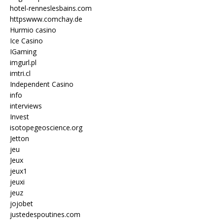
hotel-renneslesbains.com
httpswww.comchay.de
Hurmio casino
Ice Casino
IGaming
imgurl.pl
imtri.cl
Independent Casino
info
interviews
Invest
isotopegeoscience.org
Jetton
jeu
Jeux
jeux1
jeuxi
jeuz
jojobet
justedespoutines.com