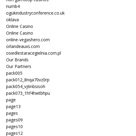
numb4
ogukindustryconference.co.uk
oklava
Online Casino
Online Casino
online-vegashero.com
orlandeauxs.com
osiedlestaracegielnia.com.pl
Our Brands
Our Partners
pack005
pack012_8nqa70vz0rp
pack054_vj6nbsisoh
pack073_1hf4hwtbhpu
page
page13
pages
pages09
pages10
pages12