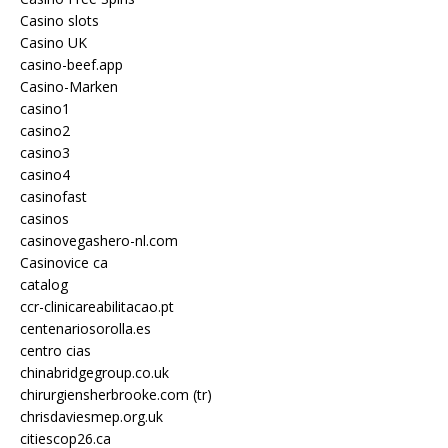
Casino slots
Casino UK
casino-beef.app
Casino-Marken
casino1
casino2
casino3
casino4
casinofast
casinos
casinovegashero-nl.com
Casinovice ca
catalog
ccr-clinicareabilitacao.pt
centenariosorolla.es
centro cias
chinabridgegroup.co.uk
chirurgiensherbrooke.com (tr)
chrisdaviesmep.org.uk
citiescop26.ca