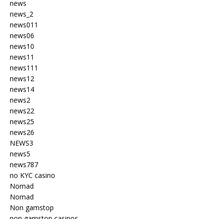
news
news_2
news011
news06
news10
news11
news111
news12
news14
news2
news22
news25
news26
NEWS3
news5
news787
no KYC casino
Nomad
Nomad
Non gamstop
non gamstop casinos