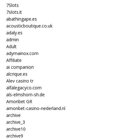
7Slots
7slots.it
abathingape.es
acousticboutique.co.uk
adaly.es
admin
Adult
adymainox.com
Affiliate
ai companion
alcrique.es
Alev casino tr
alfalegacyco.com
als-elmshorn-sh.de
Amonbet GR
amonbet-casino-nederland.nl
archive
archive_3
archive10
archive9