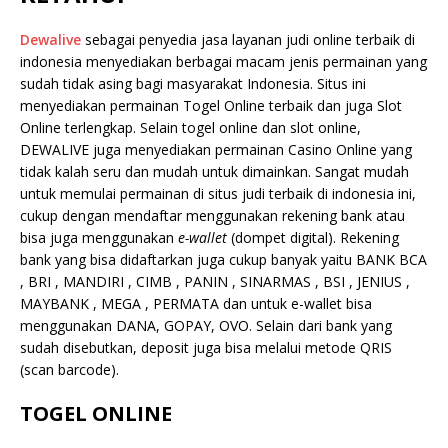
Dewalive
sebagai penyedia jasa layanan judi online terbaik di
indonesia menyediakan berbagai macam jenis permainan yang
sudah tidak asing bagi masyarakat Indonesia. Situs ini
menyediakan permainan Togel Online terbaik dan juga Slot
Online terlengkap. Selain togel online dan slot online,
DEWALIVE juga menyediakan permainan Casino Online yang
tidak kalah seru dan mudah untuk dimainkan. Sangat mudah
untuk memulai permainan di situs judi terbaik di indonesia ini,
cukup dengan mendaftar menggunakan rekening bank atau
bisa juga menggunakan
e-wallet
(dompet digital). Rekening
bank yang bisa didaftarkan juga cukup banyak yaitu BANK BCA
, BRI , MANDIRI , CIMB , PANIN , SINARMAS , BSI , JENIUS ,
MAYBANK , MEGA , PERMATA dan untuk e-wallet bisa
menggunakan DANA, GOPAY, OVO. Selain dari bank yang
sudah disebutkan, deposit juga bisa melalui metode QRIS
(scan barcode).
TOGEL ONLINE