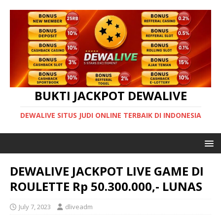
BUKTI JACKPOT DEWALIVE
DEWALIVE SITUS JUDI ONLINE TERBAIK DI INDONESIA
DEWALIVE JACKPOT LIVE GAME DI
ROULETTE Rp 50.300.000,- LUNAS
July 7, 2023
dliveadm