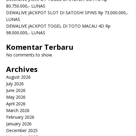
80.750.000,- LUNAS
DEWALIVE JACKPOT SLOT DI SATOSHI SPINS Rp 73.000.000,-
LUNAS
DEWALIVE JACKPOT TOGEL DI TOTO MACAU 4D Rp
98.000.000,- LUNAS
Komentar Terbaru
No comments to show.
Archives
August 2026
July 2026
June 2026
May 2026
April 2026
March 2026
February 2026
January 2026
December 2025