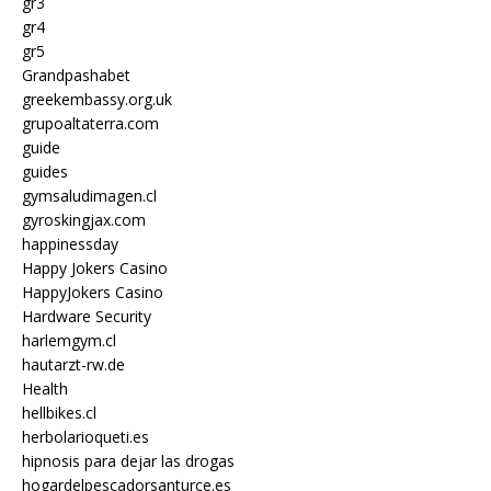
gr3
gr4
gr5
Grandpashabet
greekembassy.org.uk
grupoaltaterra.com
guide
guides
gymsaludimagen.cl
gyroskingjax.com
happinessday
Happy Jokers Casino
HappyJokers Casino
Hardware Security
harlemgym.cl
hautarzt-rw.de
Health
hellbikes.cl
herbolarioqueti.es
hipnosis para dejar las drogas
hogardelpescadorsanturce.es