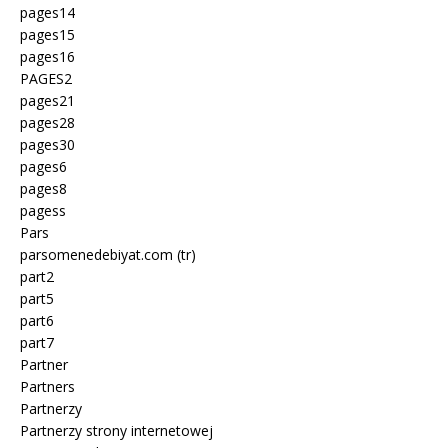
pages14
pages15
pages16
PAGES2
pages21
pages28
pages30
pages6
pages8
pagess
Pars
parsomenedebiyat.com (tr)
part2
part5
part6
part7
Partner
Partners
Partnerzy
Partnerzy strony internetowej