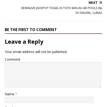
NEXT
DEWALIVE JACKPOT TOGEL DI TOTO MACAU 4D POOLS Rp
55.500.000,- LUNAS
BE THE FIRST TO COMMENT
Leave a Reply
Your email address will not be published.
Comment
Name
*