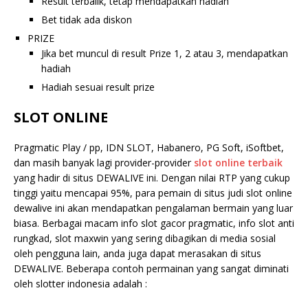
Result terbalik, tetap mendapatkan hadiah
Bet tidak ada diskon
PRIZE
Jika bet muncul di result Prize 1, 2 atau 3, mendapatkan
hadiah
Hadiah sesuai result prize
SLOT ONLINE
Pragmatic Play / pp, IDN SLOT, Habanero, PG Soft, iSoftbet,
dan masih banyak lagi provider-provider
slot online terbaik
yang hadir di situs DEWALIVE ini. Dengan nilai RTP yang cukup
tinggi yaitu mencapai 95%, para pemain di situs judi slot online
dewalive ini akan mendapatkan pengalaman bermain yang luar
biasa. Berbagai macam info slot gacor pragmatic, info slot anti
rungkad, slot maxwin yang sering dibagikan di media sosial
oleh pengguna lain, anda juga dapat merasakan di situs
DEWALIVE. Beberapa contoh permainan yang sangat diminati
oleh slotter indonesia adalah :