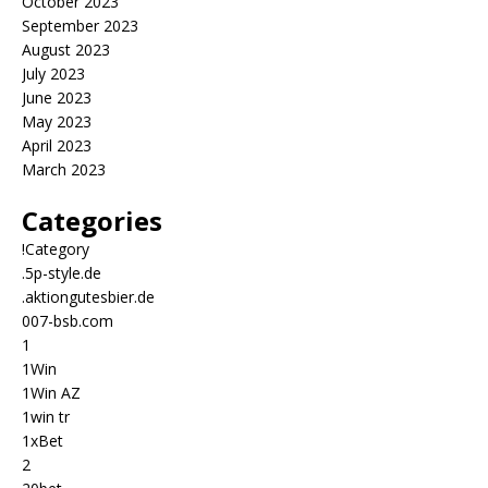
October 2023
September 2023
August 2023
July 2023
June 2023
May 2023
April 2023
March 2023
Categories
!Category
.5p-style.de
.aktiongutesbier.de
007-bsb.com
1
1Win
1Win AZ
1win tr
1xBet
2