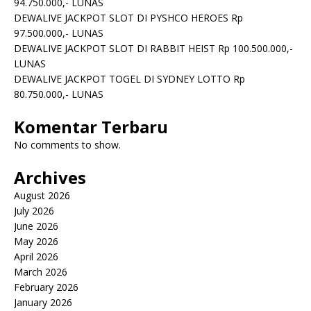
94.750.000,- LUNAS
DEWALIVE JACKPOT SLOT DI PYSHCO HEROES Rp
97.500.000,- LUNAS
DEWALIVE JACKPOT SLOT DI RABBIT HEIST Rp 100.500.000,-
LUNAS
DEWALIVE JACKPOT TOGEL DI SYDNEY LOTTO Rp
80.750.000,- LUNAS
Komentar Terbaru
No comments to show.
Archives
August 2026
July 2026
June 2026
May 2026
April 2026
March 2026
February 2026
January 2026