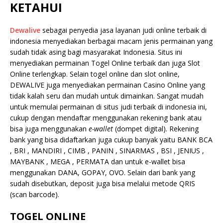
KETAHUI
Dewalive
sebagai penyedia jasa layanan judi online terbaik di
indonesia menyediakan berbagai macam jenis permainan yang
sudah tidak asing bagi masyarakat Indonesia. Situs ini
menyediakan permainan Togel Online terbaik dan juga Slot
Online terlengkap. Selain togel online dan slot online,
DEWALIVE juga menyediakan permainan Casino Online yang
tidak kalah seru dan mudah untuk dimainkan. Sangat mudah
untuk memulai permainan di situs judi terbaik di indonesia ini,
cukup dengan mendaftar menggunakan rekening bank atau
bisa juga menggunakan
e-wallet
(dompet digital). Rekening
bank yang bisa didaftarkan juga cukup banyak yaitu BANK BCA
, BRI , MANDIRI , CIMB , PANIN , SINARMAS , BSI , JENIUS ,
MAYBANK , MEGA , PERMATA dan untuk e-wallet bisa
menggunakan DANA, GOPAY, OVO. Selain dari bank yang
sudah disebutkan, deposit juga bisa melalui metode QRIS
(scan barcode).
TOGEL ONLINE