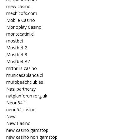
mew casino
mexhicofs.com
Mobile Casino
Monoplay Casino
montecatini.cl
mostbet
Mostbet 2
Mostbet 3
Mostbet AZ
mrthrills casino
municasablanca.cl
murobeachclub.es
Nasi partnerzy
natplanforum.org.uk
Neon54 1
neon54.casino
New
New Casino
new casino gamstop
new casino non gamstop