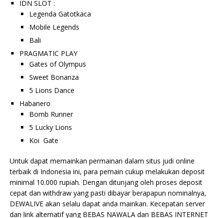
IDN SLOT :
Legenda Gatotkaca
Mobile Legends
Bali
PRAGMATIC PLAY
Gates of Olympus
Sweet Bonanza
5 Lions Dance
Habanero
Bomb Runner
5 Lucky Lions
Koi Gate
Untuk dapat memainkan permainan dalam situs judi online
terbaik di Indonesia ini, para pemain cukup melakukan deposit
minimal 10.000 rupiah. Dengan ditunjang oleh proses deposit
cepat dan withdraw yang pasti dibayar berapapun nominalnya,
DEWALIVE akan selalu dapat anda mainkan. Kecepatan server
dan link alternatif yang BEBAS NAWALA dan BEBAS INTERNET