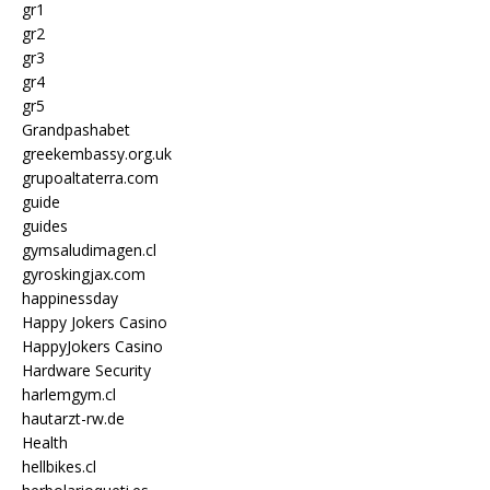
gr1
gr2
gr3
gr4
gr5
Grandpashabet
greekembassy.org.uk
grupoaltaterra.com
guide
guides
gymsaludimagen.cl
gyroskingjax.com
happinessday
Happy Jokers Casino
HappyJokers Casino
Hardware Security
harlemgym.cl
hautarzt-rw.de
Health
hellbikes.cl