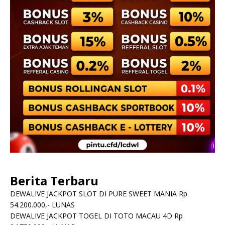
Berita Terbaru
DEWALIVE JACKPOT SLOT DI PURE SWEET MANIA Rp
54.200.000,- LUNAS
DEWALIVE JACKPOT TOGEL DI TOTO MACAU 4D Rp