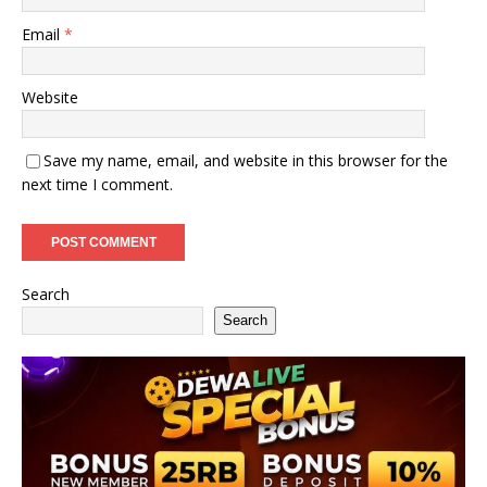
Email
*
Website
Save my name, email, and website in this browser for the
next time I comment.
Search
Search