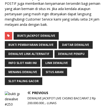
POSTIF juga memberikan kenyamanan tersendiri bagi pemain
yang akan bermain di situs ini. Jika ada kendala ataupun
pertanyaan yang masih ingin ditanyakan dapat langsung
menghubingi Customer Service kami yang selalu setia 24 jam
melayani anda dengan baik.
BUKTI JACKPOT DEWALIVE
BUKTI PEMBAYARAN DEWALIVE
DAFTAR DEWALIVE
DEWALIVE LINK ALTERNATIF
DEWALIVE PENIPU
INFO SLOT HARI INI
LINK DEWALIVE
MENANG DEWALIVE
SITUS AMAN
SLOT PALING GACOR
PREVIOUS
DEWALIVE JACKPOT LIVE CASINO BACCARAT 2 Rp
200.000.000 ,- LUNAS