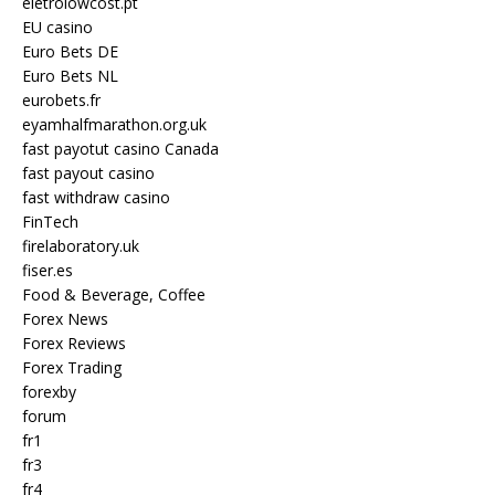
eletrolowcost.pt
EU casino
Euro Bets DE
Euro Bets NL
eurobets.fr
eyamhalfmarathon.org.uk
fast payotut casino Canada
fast payout casino
fast withdraw casino
FinTech
firelaboratory.uk
fiser.es
Food & Beverage, Coffee
Forex News
Forex Reviews
Forex Trading
forexby
forum
fr1
fr3
fr4