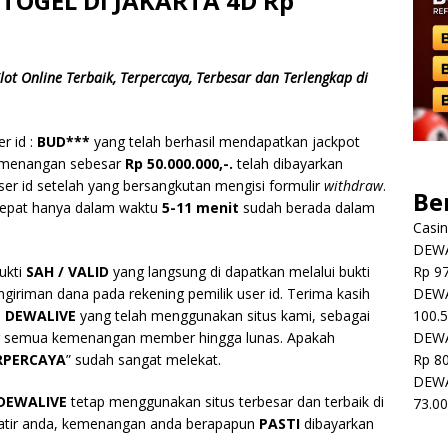
OGEL DI JAKARTA 4D Rp
Slot Online Terbaik, Terpercaya, Terbesar dan Terlengkap di
r id :
BUD***
yang telah berhasil mendapatkan jackpot
menangan sebesar
Rp
50.000.000
,-.
telah dibayarkan
ser id setelah yang bersangkutan mengisi formulir
withdraw
.
Be
cepat hanya dalam waktu
5-11 menit
sudah berada dalam
Casin
DEWA
bukti
SAH / VALID
yang langsung di dapatkan melalui bukti
Rp 9
giriman dana pada rekening pemilik user id. Terima kasih
DEWA
a
DEWALIVE
yang telah menggunakan situs kami, sebagai
100.
r semua kemenangan member hingga lunas. Apakah
DEWA
RPERCAYA
” sudah sangat melekat.
Rp 8
DEWA
DEWALIVE
tetap menggunakan situs terbesar dan terbaik di
73.0
watir anda, kemenangan anda berapapun
PASTI
dibayarkan