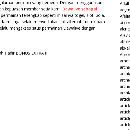
ngalaman bermain yang berbeda. Dengan menggunakan
Adult
skan kepuasan member setia kami.
Dewalive sebagai
adym
 permainan terlengkap seperti misalnya togel, slot, bola,
Affili
 Kami juga selalu menyediakan link alternatif untuk para
ai c
elalu mengakses situs permainan Dewalive dengan
alcri
Alev 
alfa
als-e
h Hadir BONUS EXTRA !!!
Amon
amonb
archi
archi
archi
archi
archi
articl
artic
artic
artic
artic