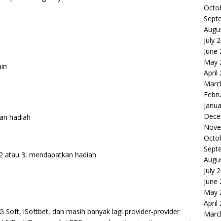
Octo
Sept
Augu
July 
June
May 
ain
April
Marc
Febr
Janua
Dece
kan hadiah
Nove
Octo
Sept
1, 2 atau 3, mendapatkan hadiah
Augu
July 
June
May 
April
 Soft, iSoftbet, dan masih banyak lagi provider-provider
Marc