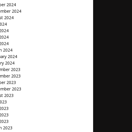
ber 2024
ember 2024
st 2024
2024
 2024
2024
 2024
h 2024
uary 2024
ry 2024
mber 2023
mber 2023
ber 2023
ember 2023
st 2023
2023
 2023
2023
 2023
h 2023