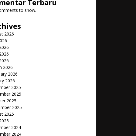
mentar Terbaru
omments to show.
chives
st 2026
2026
 2026
2026
 2026
h 2026
uary 2026
ry 2026
mber 2025
mber 2025
ber 2025
ember 2025
st 2025
 2025
mber 2024
mber 2024