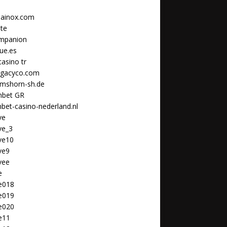
ainox.com
ate
ompanion
que.es
casino tr
legacyco.com
lmshorn-sh.de
bet GR
et-casino-nederland.nl
ve
ve_3
ve10
ve9
vee
e
le018
le019
le020
le11