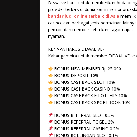
Dewalive hadir untuk memberikan Anda pe
provider terbaik di dunia kami mempriorita
bandar judi online terbaik di Asia
memiliki
casino, dan berbagai jenis permainan lainnya.
pemain dan member setia kami agar dapat s
nyaman.
KENAPA HARUS DEWALIVE?
Kabar gembira untuk member DEWALIVE tela
BONUS NEW MEMBER Rp.25,000
BONUS DEPOSIT 10%
BONUS CASHBACK SLOT 10%
BONUS CASHBACK CASINO 10%
BONUS CASHBACK E-LOTTERY 10%
BONUS CASHBACK SPORTBOOK 10%
BONUS REFERRAL SLOT 0.5%
BONUS REFERRAL TOGEL 2%
BONUS REFERRAL CASINO 0.2%
BONUS ROLLINGAN SLOT 0.1%