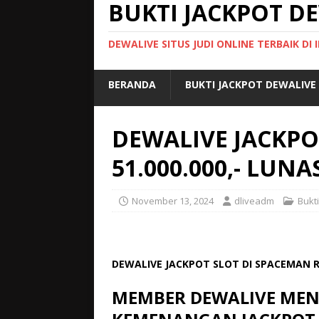
BUKTI JACKPOT D
DEWALIVE SITUS JUDI ONLINE TERBAIK DI
BERANDA
BUKTI JACKPOT DEWALIVE
DEWALIVE JACKPO
51.000.000,- LUNA
November 13, 2024
dliveadm
Bukt
DEWALIVE JACKPOT SLOT DI SPACEMAN Rp
MEMBER DEWALIVE ME