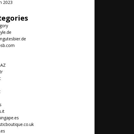
h 2023
tegories
gory
tyle.de
ongutesbier.de
bsb.com
 AZ
tr
t
t
s
.it
ingape.es
ticboutique.co.uk
.es