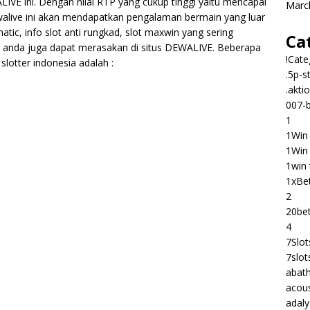
LIVE ini. Dengan nilai RTP yang cukup tinggi yaitu mencapai
Marc
dewalive ini akan mendapatkan pengalaman bermain yang luar
tic, info slot anti rungkad, slot maxwin yang sering
Ca
n, anda juga dapat merasakan di situs DEWALIVE. Beberapa
!Cate
lotter indonesia adalah :
.5p-s
.akti
007-
1
1Win
1Win
1win 
1xBe
2
20be
4
7Slot
7slots
abath
acous
adaly