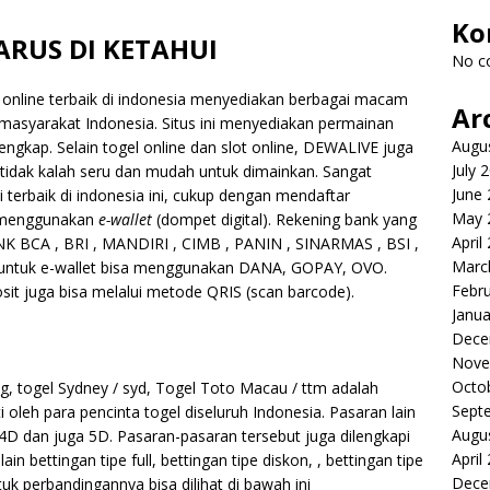
Ko
ARUS DI KETAHUI
No c
i online terbaik di indonesia menyediakan berbagai macam
Ar
 masyarakat Indonesia. Situs ini menyediakan permainan
Augu
lengkap. Selain togel online dan slot online, DEWALIVE juga
July 
tidak kalah seru dan mudah untuk dimainkan. Sangat
June
 terbaik di indonesia ini, cukup dengan mendaftar
May 
a menggunakan
e-wallet
(dompet digital). Rekening bank yang
April
ANK BCA , BRI , MANDIRI , CIMB , PANIN , SINARMAS , BSI ,
Marc
ntuk e-wallet bisa menggunakan DANA, GOPAY, OVO.
Febr
sit juga bisa melalui metode QRIS (scan barcode).
Janua
Dece
Nove
Octo
g, togel Sydney / syd, Togel Toto Macau / ttm adalah
Sept
oleh para pencinta togel diseluruh Indonesia. Pasaran lain
Augu
4D dan juga 5D. Pasaran-pasaran tersebut juga dilengkapi
April
n bettingan tipe full, bettingan tipe diskon, , bettingan tipe
Dece
tuk perbandingannya bisa dilihat di bawah ini