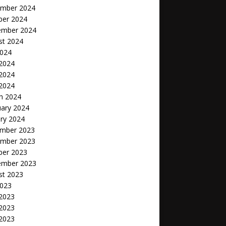
mber 2024
ber 2024
ember 2024
st 2024
2024
 2024
2024
 2024
h 2024
uary 2024
ry 2024
mber 2023
mber 2023
ber 2023
ember 2023
st 2023
2023
 2023
2023
 2023