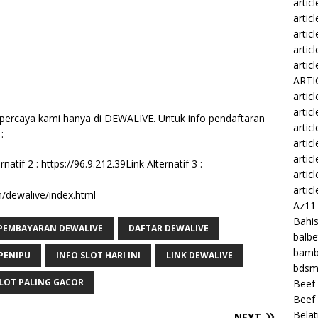
artic
artic
artic
artic
artic
ARTI
artic
artic
erpercaya kami hanya di DEWALIVE. Untuk info pendaftaran
artic
:
artic
artic
rnatif 2 : https://96.9.212.39Link Alternatif 3 :
articl
artic
m/dewalive/index.html
Az11
Bahi
 PEMBAYARAN DEWALIVE
DAFTAR DEWALIVE
balbe
bamb
PENIPU
INFO SLOT HARI INI
LINK DEWALIVE
bdsm
LOT PALING GACOR
Beef 
Beef 
Belat
NEXT