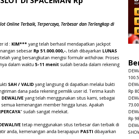
SLOT DI SPACEMAN Rp
Slot Online Terbaik, Terpercaya, Terbesar dan Terlengkap di
r id :
KIM***
yang telah berhasil mendapatkan jackpot
nangan sebesar
Rp
51.000.000
,-.
telah dibayarkan
LUNAS
setelah yang bersangkutan mengisi formulir
withdraw
. Proses
Be
anya dalam waktu
5-11 menit
sudah berada dalam rekening
DEWA
100.
bukti
SAH / VALID
yang langsung di dapatkan melalui bukti
DEWA
giriman dana pada rekening pemilik user id. Terima kasih
Rp 8
a
DEWALIVE
yang telah menggunakan situs kami, sebagai
DEWA
r semua kemenangan member hingga lunas. Apakah
73.0
RPERCAYA
” sudah sangat melekat.
DEWA
Rp 9
DEWALIVE
tetap menggunakan situs terbesar dan terbaik di
DEWA
watir anda, kemenangan anda berapapun
PASTI
dibayarkan
SHOW