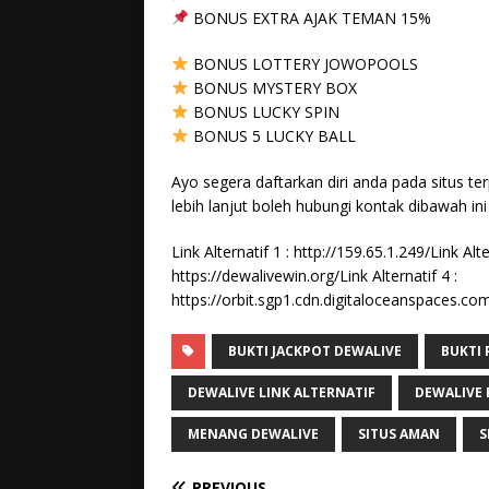
BONUS EXTRA AJAK TEMAN 15%
BONUS LOTTERY JOWOPOOLS
BONUS MYSTERY BOX
BONUS LUCKY SPIN
BONUS 5 LUCKY BALL
Ayo segera daftarkan diri anda pada situs t
lebih lanjut boleh hubungi kontak dibawah ini 
Link Alternatif 1 : http://159.65.1.249/Link Alte
https://dewalivewin.org/Link Alternatif 4 :
https://orbit.sgp1.cdn.digitaloceanspaces.co
BUKTI JACKPOT DEWALIVE
BUKTI
DEWALIVE LINK ALTERNATIF
DEWALIVE 
MENANG DEWALIVE
SITUS AMAN
S
PREVIOUS