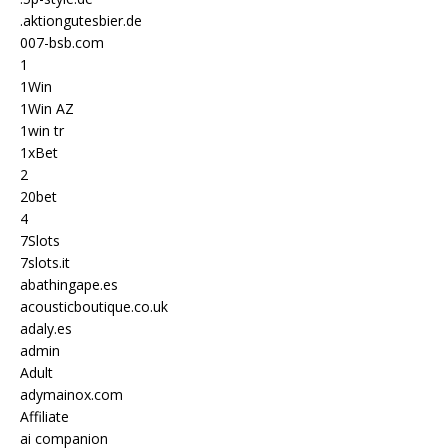
.aktiongutesbier.de
007-bsb.com
1
1Win
1Win AZ
1win tr
1xBet
2
20bet
4
7Slots
7slots.it
abathingape.es
acousticboutique.co.uk
adaly.es
admin
Adult
adymainox.com
Affiliate
ai companion