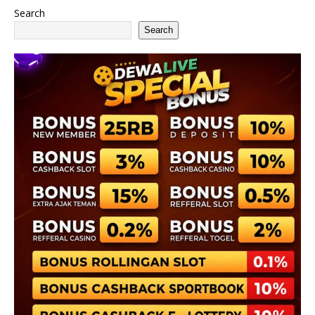
Search
Search