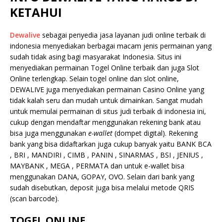
KETAHUI
Dewalive
sebagai penyedia jasa layanan judi online terbaik di
indonesia menyediakan berbagai macam jenis permainan yang
sudah tidak asing bagi masyarakat Indonesia. Situs ini
menyediakan permainan Togel Online terbaik dan juga Slot
Online terlengkap. Selain togel online dan slot online,
DEWALIVE juga menyediakan permainan Casino Online yang
tidak kalah seru dan mudah untuk dimainkan. Sangat mudah
untuk memulai permainan di situs judi terbaik di indonesia ini,
cukup dengan mendaftar menggunakan rekening bank atau
bisa juga menggunakan
e-wallet
(dompet digital). Rekening
bank yang bisa didaftarkan juga cukup banyak yaitu BANK BCA
, BRI , MANDIRI , CIMB , PANIN , SINARMAS , BSI , JENIUS ,
MAYBANK , MEGA , PERMATA dan untuk e-wallet bisa
menggunakan DANA, GOPAY, OVO. Selain dari bank yang
sudah disebutkan, deposit juga bisa melalui metode QRIS
(scan barcode).
TOGEL ONLINE