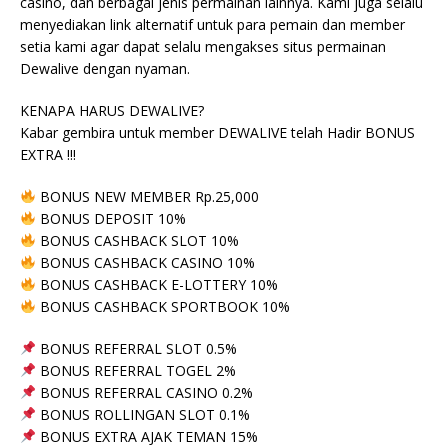
casino, dan berbagai jenis permainan lainnya. Kami juga selalu
menyediakan link alternatif untuk para pemain dan member
setia kami agar dapat selalu mengakses situs permainan
Dewalive dengan nyaman.
KENAPA HARUS DEWALIVE?
Kabar gembira untuk member DEWALIVE telah Hadir BONUS
EXTRA !!!
BONUS NEW MEMBER Rp.25,000
BONUS DEPOSIT 10%
BONUS CASHBACK SLOT 10%
BONUS CASHBACK CASINO 10%
BONUS CASHBACK E-LOTTERY 10%
BONUS CASHBACK SPORTBOOK 10%
BONUS REFERRAL SLOT 0.5%
BONUS REFERRAL TOGEL 2%
BONUS REFERRAL CASINO 0.2%
BONUS ROLLINGAN SLOT 0.1%
BONUS EXTRA AJAK TEMAN 15%