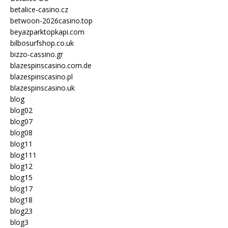
betalice-casino.cz
betwoon-2026casino.top
beyazparktopkapi.com
bilbosurfshop.co.uk
bizzo-cassino.gr
blazespinscasino.com.de
blazespinscasino.pl
blazespinscasino.uk
blog
blog02
blog07
blog08
blog11
blog111
blog12
blog15
blog17
blog18
blog23
blog3