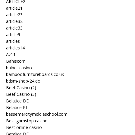
ARTICLE2
article21
article23
article32
article33
article9
articles
articles14
Az11
Bahiscom
balbet casino
bamboofurnitureboards.co.uk
bdsm-shop-24.de
Beef Casino (2)
Beef Casino (3)
Belatice DE
Belatice PL
bessemercitymiddleschool.com
Best gamstop casino
Best online casino
Betalice DE