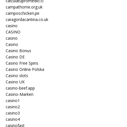
calculatupromedio.cl
campathome.org.uk
camposchicken.pe
caragordacantina.co.uk
casino
CASINO
casino
Casino
Casino Bonus
Casino DE
Casino Free Spins
Casino Online Polska
Casino slots
Casino UK
casino-beef.app
Casino-Marken
casino1
casino2
casino3
casino4
casinofast