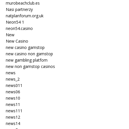
murobeachclub.es
Nasi partnerzy
natplanforum.org.uk
Neon54 1
neon54.casino
New
New Casino
new casino gamstop
new casino non gamstop
new gambling platfom
new non gamstop casinos
news
news_2
news011
news06
news10
news11
news111
news12
news14