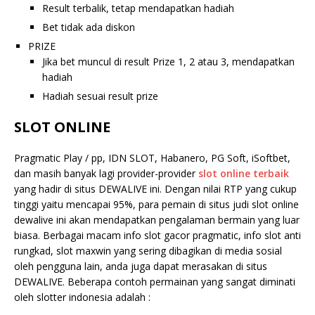
Result terbalik, tetap mendapatkan hadiah
Bet tidak ada diskon
PRIZE
Jika bet muncul di result Prize 1, 2 atau 3, mendapatkan
hadiah
Hadiah sesuai result prize
SLOT ONLINE
Pragmatic Play / pp, IDN SLOT, Habanero, PG Soft, iSoftbet,
dan masih banyak lagi provider-provider
slot online terbaik
yang hadir di situs DEWALIVE ini. Dengan nilai RTP yang cukup
tinggi yaitu mencapai 95%, para pemain di situs judi slot online
dewalive ini akan mendapatkan pengalaman bermain yang luar
biasa. Berbagai macam info slot gacor pragmatic, info slot anti
rungkad, slot maxwin yang sering dibagikan di media sosial
oleh pengguna lain, anda juga dapat merasakan di situs
DEWALIVE. Beberapa contoh permainan yang sangat diminati
oleh slotter indonesia adalah :