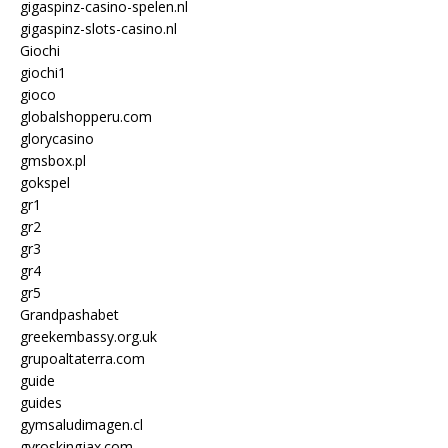
gigaspinz-casino-spelen.nl
gigaspinz-slots-casino.nl
Giochi
giochi1
gioco
globalshopperu.com
glorycasino
gmsbox.pl
gokspel
gr1
gr2
gr3
gr4
gr5
Grandpashabet
greekembassy.org.uk
grupoaltaterra.com
guide
guides
gymsaludimagen.cl
gyroskingjax.com