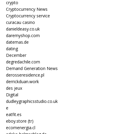
crypto
Cryptocurrency News
Cryptocurrency service
curacau casino
danieldeasy.co.uk
daremyshop.com
datemas.de
dating
December
degredachile.com
Demand Generation News
derosseresidence.pl
derrickduan.work
des jeux
Digital
dudleygraphicsstudio.co.uk
e
eatfit.es
eboy.store (tr)
ecomenergia.cl