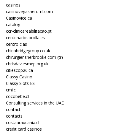
casinos
casinovegashero-nl.com
Casinovice ca
catalog
ccr-clinicareabilitacao.pt
centenariosorolla.es
centro cias
chinabridgegroup.co.uk
chirurgiensherbrooke.com (tr)
chrisdaviesmep.org.uk
citiescop26.ca
Classy Casino
Classy Slots ES
cmi.cl
cocobebe.cl
Consulting services in the UAE
contact
contacts
costaaraucania.cl
credit card casinos