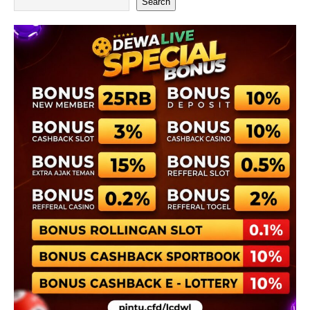
Search