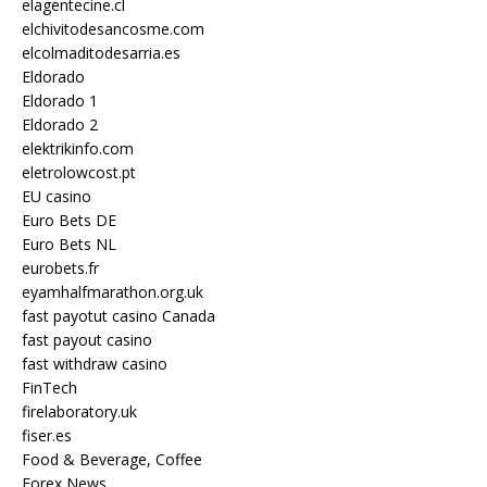
elagentecine.cl
elchivitodesancosme.com
elcolmaditodesarria.es
Eldorado
Eldorado 1
Eldorado 2
elektrikinfo.com
eletrolowcost.pt
EU casino
Euro Bets DE
Euro Bets NL
eurobets.fr
eyamhalfmarathon.org.uk
fast payotut casino Canada
fast payout casino
fast withdraw casino
FinTech
firelaboratory.uk
fiser.es
Food & Beverage, Coffee
Forex News