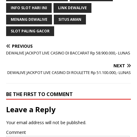
INFO SLOT HARI INI
LINK DEWALIVE
MENANG DEWALIVE
SITUS AMAN
SLOT PALING GACOR
PREVIOUS
DEWALIVE JACKPOT LIVE CASINO DI BACCARAT Rp 58.900.000,- LUNAS
NEXT
DEWALIVE JACKPOT LIVE CASINO DI ROULETTE Rp 51.100.000,- LUNAS
BE THE FIRST TO COMMENT
Leave a Reply
Your email address will not be published.
Comment