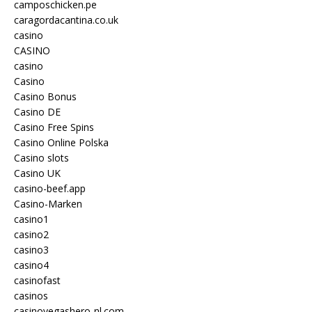
camposchicken.pe
caragordacantina.co.uk
casino
CASINO
casino
Casino
Casino Bonus
Casino DE
Casino Free Spins
Casino Online Polska
Casino slots
Casino UK
casino-beef.app
Casino-Marken
casino1
casino2
casino3
casino4
casinofast
casinos
casinovegashero-nl.com