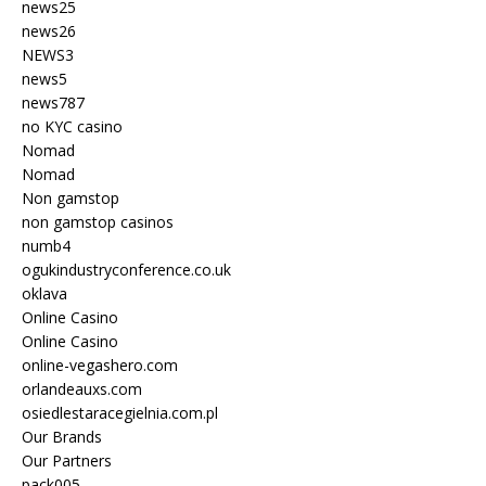
news25
news26
NEWS3
news5
news787
no KYC casino
Nomad
Nomad
Non gamstop
non gamstop casinos
numb4
ogukindustryconference.co.uk
oklava
Online Casino
Online Casino
online-vegashero.com
orlandeauxs.com
osiedlestaracegielnia.com.pl
Our Brands
Our Partners
pack005