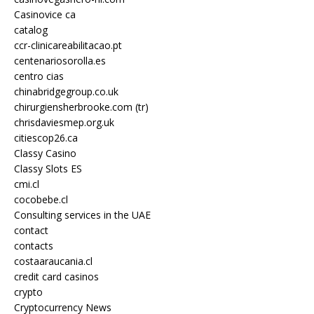
Casinovice ca
catalog
ccr-clinicareabilitacao.pt
centenariosorolla.es
centro cias
chinabridgegroup.co.uk
chirurgiensherbrooke.com (tr)
chrisdaviesmep.org.uk
citiescop26.ca
Classy Casino
Classy Slots ES
cmi.cl
cocobebe.cl
Consulting services in the UAE
contact
contacts
costaaraucania.cl
credit card casinos
crypto
Cryptocurrency News