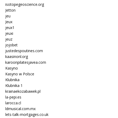
isotopegeoscience.org
Jetton
jeu
Jeux
jeux1
jeuxi
jeuz
jojobet
justedespoutines.com
kaasinonl.org
karoonpilatesjavea.com
Kasyno
Kasyno w Polsce
Klubnika
Klubnika 1
krainaekozabawek.pl
la-pepi.es
larocca.cl
ldmusical.com.mx
lets-talk-mortgages.co.uk