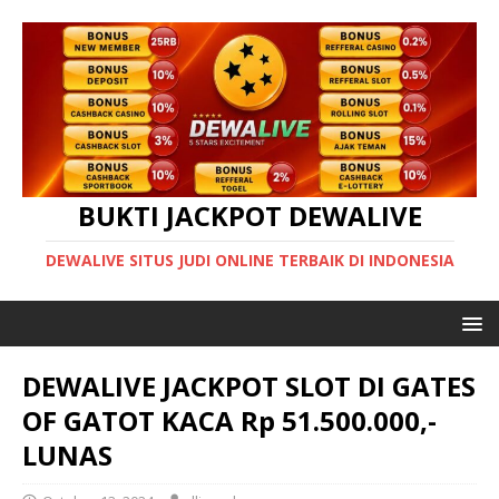
BUKTI JACKPOT DEWALIVE
DEWALIVE SITUS JUDI ONLINE TERBAIK DI INDONESIA
DEWALIVE JACKPOT SLOT DI GATES
OF GATOT KACA Rp 51.500.000,-
LUNAS