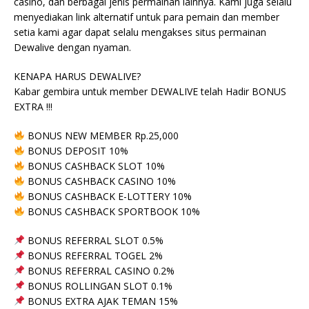
casino, dan berbagai jenis permainan lainnya. Kami juga selalu
menyediakan link alternatif untuk para pemain dan member
setia kami agar dapat selalu mengakses situs permainan
Dewalive dengan nyaman.
KENAPA HARUS DEWALIVE?
Kabar gembira untuk member DEWALIVE telah Hadir BONUS
EXTRA !!!
BONUS NEW MEMBER Rp.25,000
BONUS DEPOSIT 10%
BONUS CASHBACK SLOT 10%
BONUS CASHBACK CASINO 10%
BONUS CASHBACK E-LOTTERY 10%
BONUS CASHBACK SPORTBOOK 10%
BONUS REFERRAL SLOT 0.5%
BONUS REFERRAL TOGEL 2%
BONUS REFERRAL CASINO 0.2%
BONUS ROLLINGAN SLOT 0.1%
BONUS EXTRA AJAK TEMAN 15%