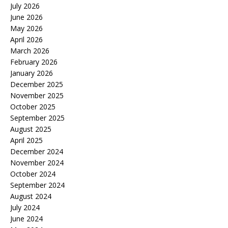
July 2026
June 2026
May 2026
April 2026
March 2026
February 2026
January 2026
December 2025
November 2025
October 2025
September 2025
August 2025
April 2025
December 2024
November 2024
October 2024
September 2024
August 2024
July 2024
June 2024