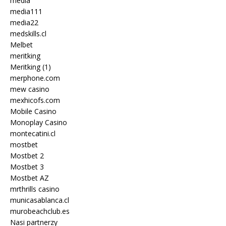
media
media111
media22
medskills.cl
Melbet
meritking
Meritking (1)
merphone.com
mew casino
mexhicofs.com
Mobile Casino
Monoplay Casino
montecatini.cl
mostbet
Mostbet 2
Mostbet 3
Mostbet AZ
mrthrills casino
municasablanca.cl
murobeachclub.es
Nasi partnerzy