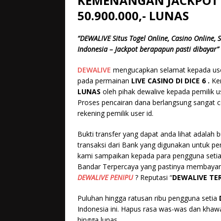
KEMENANGAN JACKPOT LI
50.900.000,- LUNAS
“
DEWALIVE
Situs Togel Online, Casino Online, 
Indonesia – Jackpot berapapun pasti dibayar”
DEWALIVE
mengucapkan selamat kepada use
pada permainan
LIVE CASINO DI DICE 6 .
Ke
LUNAS
oleh pihak dewalive kepada pemilik u
Proses pencairan dana berlangsung sangat 
rekening pemilik user id.
Bukti transfer yang dapat anda lihat adalah 
transaksi dari Bank yang digunakan untuk pen
kami sampaikan kepada para pengguna seti
Bandar Terpercaya yang pastinya membaya
DEWALIVE
PENIPU
? Reputasi “
DEWALIVE
TE
Puluhan hingga ratusan ribu pengguna setia
Indonesia ini. Hapus rasa was-was dan kha
hingga lunas.