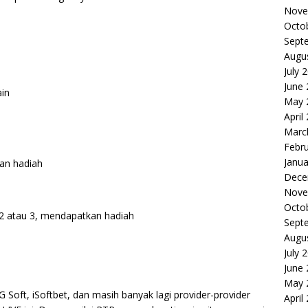
Nove
Octo
Sept
Augu
July 
June
ain
May 
April
Marc
Febr
Janua
kan hadiah
Dece
Nove
Octo
1, 2 atau 3, mendapatkan hadiah
Sept
Augu
July 
June
May 
 Soft, iSoftbet, dan masih banyak lagi provider-provider
April