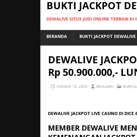
BUKTI JACKPOT D
DEWALIVE SITUS JUDI ONLINE TERBAIK DI
BERANDA
BUKTI JACKPOT DEWALIVE
DEWALIVE JACKPOT
Rp 50.900.000,- L
October 12, 2024
dliveadm
Bukti J
DEWALIVE JACKPOT LIVE CASINO DI DICE 6
MEMBER DEWALIVE ME