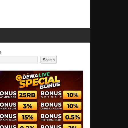
ch
Search