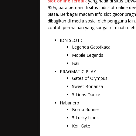
slot online terbaik
yang hadir di situs DEWA
95%, para pemain di situs judi slot online 
biasa. Berbagai macam info slot gacor pragma
dibagikan di media sosial oleh pengguna lai
contoh permainan yang sangat diminati oleh s
IDN SLOT :
Legenda Gatotkaca
Mobile Legends
Bali
PRAGMATIC PLAY
Gates of Olympus
Sweet Bonanza
5 Lions Dance
Habanero
Bomb Runner
5 Lucky Lions
Koi Gate