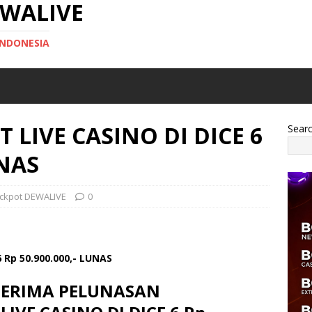
EWALIVE
 INDONESIA
 LIVE CASINO DI DICE 6
Sear
UNAS
ackpot DEWALIVE
0
 Rp 50.900.000,- LUNAS
NERIMA PELUNASAN