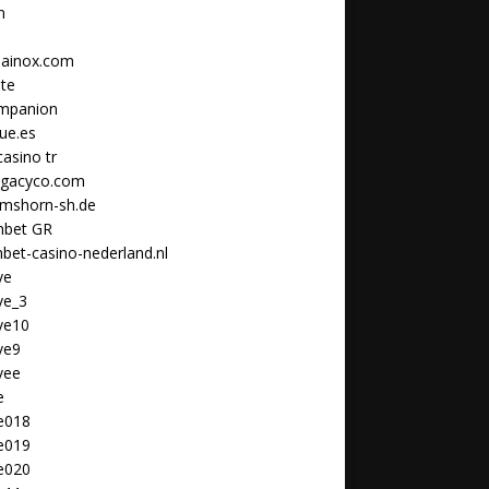
n
ainox.com
ate
ompanion
que.es
casino tr
legacyco.com
lmshorn-sh.de
bet GR
et-casino-nederland.nl
ve
ve_3
ve10
ve9
vee
e
le018
le019
le020