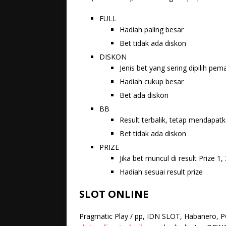
FULL
Hadiah paling besar
Bet tidak ada diskon
DISKON
Jenis bet yang sering dipilih pem
Hadiah cukup besar
Bet ada diskon
BB
Result terbalik, tetap mendapat
Bet tidak ada diskon
PRIZE
Jika bet muncul di result Prize 
Hadiah sesuai result prize
SLOT ONLINE
Pragmatic Play / pp, IDN SLOT, Habanero, PG