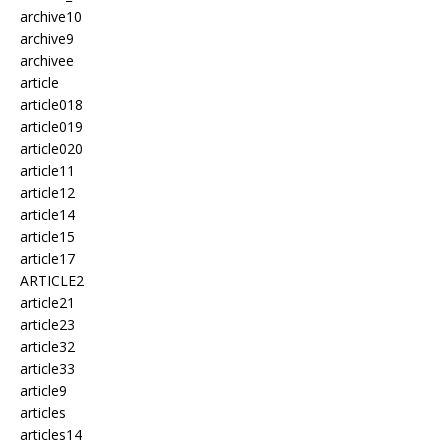
archive10
archive9
archivee
article
article018
article019
article020
article11
article12
article14
article15
article17
ARTICLE2
article21
article23
article32
article33
article9
articles
articles14