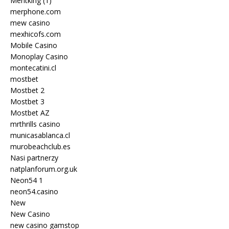
Meritking (1)
merphone.com
mew casino
mexhicofs.com
Mobile Casino
Monoplay Casino
montecatini.cl
mostbet
Mostbet 2
Mostbet 3
Mostbet AZ
mrthrills casino
municasablanca.cl
murobeachclub.es
Nasi partnerzy
natplanforum.org.uk
Neon54 1
neon54.casino
New
New Casino
new casino gamstop