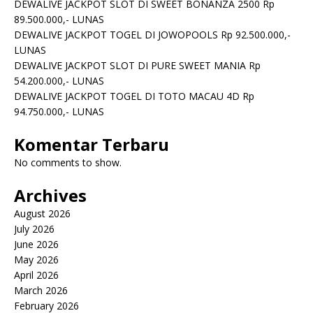
DEWALIVE JACKPOT SLOT DI SWEET BONANZA 2500 Rp
89.500.000,- LUNAS
DEWALIVE JACKPOT TOGEL DI JOWOPOOLS Rp 92.500.000,-
LUNAS
DEWALIVE JACKPOT SLOT DI PURE SWEET MANIA Rp
54.200.000,- LUNAS
DEWALIVE JACKPOT TOGEL DI TOTO MACAU 4D Rp
94.750.000,- LUNAS
Komentar Terbaru
No comments to show.
Archives
August 2026
July 2026
June 2026
May 2026
April 2026
March 2026
February 2026