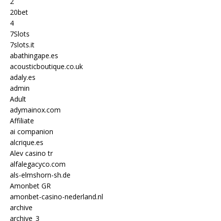
2
20bet
4
7Slots
7slots.it
abathingape.es
acousticboutique.co.uk
adaly.es
admin
Adult
adymainox.com
Affiliate
ai companion
alcrique.es
Alev casino tr
alfalegacyco.com
als-elmshorn-sh.de
Amonbet GR
amonbet-casino-nederland.nl
archive
archive_3