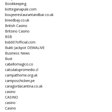
Bookkeeping
botteganapule.com
boujeerestaurantandbar.co.uk
breedbay.co.uk
British Casino
Britsino Casino
BSB
bsb007official.com
Bukti Jackpot DEWALIVE
Business News
Bust
cabellomagico.co
calculatupromedio.cl
campathome.org.uk
camposchicken.pe
caragordacantina.co.uk
casino
CASINO
casino
Casino