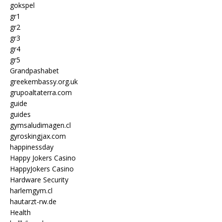
gokspel
gr1
gr2
gr3
gr4
gr5
Grandpashabet
greekembassy.org.uk
grupoaltaterra.com
guide
guides
gymsaludimagen.cl
gyroskingjax.com
happinessday
Happy Jokers Casino
HappyJokers Casino
Hardware Security
harlemgym.cl
hautarzt-rw.de
Health