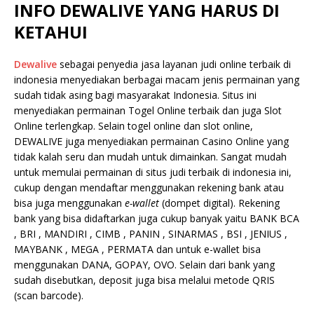
INFO DEWALIVE
YANG HARUS DI
KETAHUI
Dewalive
sebagai penyedia jasa layanan judi online terbaik di
indonesia menyediakan berbagai macam jenis permainan yang
sudah tidak asing bagi masyarakat Indonesia. Situs ini
menyediakan permainan Togel Online terbaik dan juga Slot
Online terlengkap. Selain togel online dan slot online,
DEWALIVE juga menyediakan permainan Casino Online yang
tidak kalah seru dan mudah untuk dimainkan. Sangat mudah
untuk memulai permainan di situs judi terbaik di indonesia ini,
cukup dengan mendaftar menggunakan rekening bank atau
bisa juga menggunakan
e-wallet
(dompet digital). Rekening
bank yang bisa didaftarkan juga cukup banyak yaitu BANK BCA
, BRI , MANDIRI , CIMB , PANIN , SINARMAS , BSI , JENIUS ,
MAYBANK , MEGA , PERMATA dan untuk e-wallet bisa
menggunakan DANA, GOPAY, OVO. Selain dari bank yang
sudah disebutkan, deposit juga bisa melalui metode QRIS
(scan barcode).