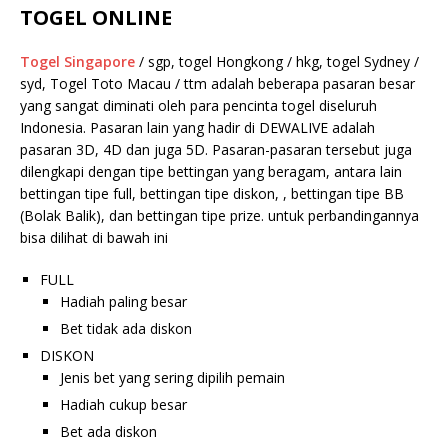
TOGEL ONLINE
Togel Singapore
/ sgp, togel Hongkong / hkg, togel Sydney /
syd, Togel Toto Macau / ttm adalah beberapa pasaran besar
yang sangat diminati oleh para pencinta togel diseluruh
Indonesia. Pasaran lain yang hadir di DEWALIVE adalah
pasaran 3D, 4D dan juga 5D. Pasaran-pasaran tersebut juga
dilengkapi dengan tipe bettingan yang beragam, antara lain
bettingan tipe full, bettingan tipe diskon, , bettingan tipe BB
(Bolak Balik), dan bettingan tipe prize. untuk perbandingannya
bisa dilihat di bawah ini
FULL
Hadiah paling besar
Bet tidak ada diskon
DISKON
Jenis bet yang sering dipilih pemain
Hadiah cukup besar
Bet ada diskon