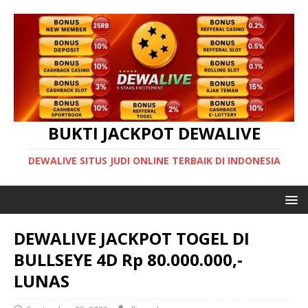
BUKTI JACKPOT DEWALIVE
DEWALIVE SITUS JUDI ONLINE TERBAIK DI INDONESIA
DEWALIVE JACKPOT TOGEL DI
BULLSEYE 4D Rp 80.000.000,-
LUNAS